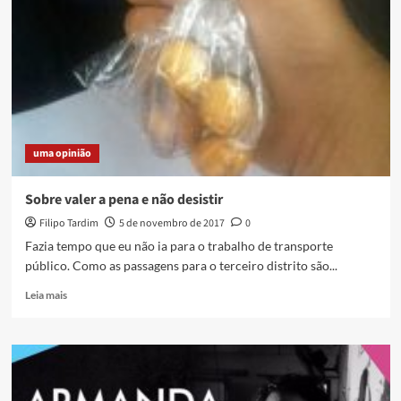
Experimental
de
Cidades,
na
Ocupação
Solano
Trindade
uma opinião
Sobre valer a pena e não desistir
Filipo Tardim
5 de novembro de 2017
0
Fazia tempo que eu não ia para o trabalho de transporte
público. Como as passagens para o terceiro distrito são...
Read
Leia mais
more
about
Sobre
valer
a
pena