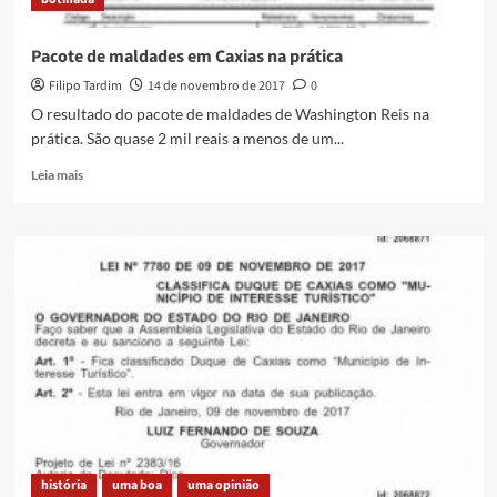
acontecimentos
na
cidade
Pacote de maldades em Caxias na prática
Filipo Tardim
14 de novembro de 2017
0
O resultado do pacote de maldades de Washington Reis na
prática. São quase 2 mil reais a menos de um...
Read
Leia mais
more
about
Pacote
de
maldades
em
Caxias
na
prática
história
uma boa
uma opinião