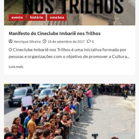
evento
história
uma boa
Manifesto do Cineclube Imbariê nos Trilhos
Henrique Silveira
19 de setembro de 2017
0
O Cineclube Imbariê nos Trilhos é uma iniciativa formada por
pessoas e organizações com o objetivo de promover a Cultura...
Read
Leia mais
more
about
Manifesto
do
Cineclube
Imbariê
nos
Trilhos