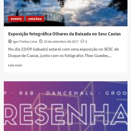
golpe
das
elites
evento
uma boa
Exposição fotográfica Olhares da Baixada no Sesc Caxias
Igor Freitas Lima
20 de setembro de 2017
0
No dia 23/09 (sábado) estarei com uma exposição no SESC de
Duque de Caxias, junto com os fotógrafos Theo Guedes,...
Read
Leia mais
more
about
Exposição
fotográfica
Olhares
da
Baixada
no
Sesc
Caxias