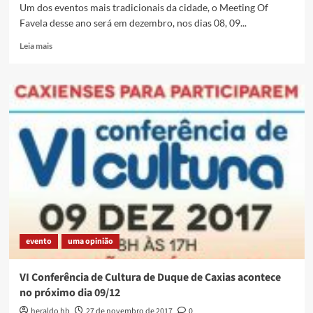
Um dos eventos mais tradicionais da cidade, o Meeting Of
Favela desse ano será em dezembro, nos dias 08, 09...
Read
Leia mais
more
about
Vem
aí
a
12ª
edição
do
Meeting
Of
Favela
evento
uma opinião
VI Conferência de Cultura de Duque de Caxias acontece
no próximo dia 09/12
heraldo hb
27 de novembro de 2017
0