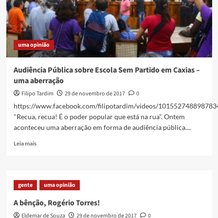
uma opinião
Audiência Pública sobre Escola Sem Partido em Caxias –
uma aberração
Filipo Tardim
29 de novembro de 2017
0
https://www.facebook.com/filipotardim/videos/101552748898783
"Recua, recua! É o poder popular que está na rua". Ontem
aconteceu uma aberração em forma de audiência pública....
Read
Leia mais
more
about
Audiência
Pública
gente
uma opinião
sobre
Escola
A bênção, Rogério Torres!
Sem
Eldemar de Souza
29 de novembro de 2017
0
Partido