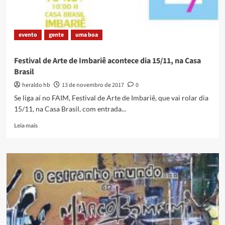
de
Teatro
evento
gente
uma boa
Festival de Arte de Imbariê acontece dia 15/11, na Casa
Brasil
heraldo hb
13 de novembro de 2017
0
Se liga aí no FAIM, Festival de Arte de Imbariê, que vai rolar dia
15/11, na Casa Brasil, com entrada...
Read
Leia mais
more
about
Festival
de
Arte
de
Imbariê
acontece
dia
15/11,