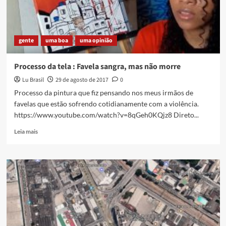
golpe
de
Estado
gente
uma boa
uma opinião
Processo da tela : Favela sangra, mas não morre
Lu Brasil
29 de agosto de 2017
0
Processo da pintura que fiz pensando nos meus irmãos de
favelas que estão sofrendo cotidianamente com a violência.
https://www.youtube.com/watch?v=8qGeh0KQjz8 Direto...
Read
Leia mais
more
about
Processo
da
tela
:
Favela
sangra,
mas
não