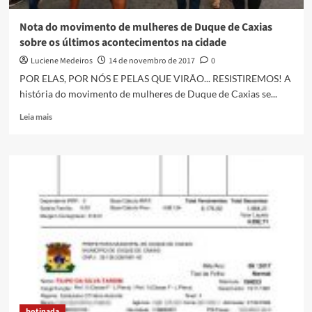
Nota do movimento de mulheres de Duque de Caxias
sobre os últimos acontecimentos na cidade
Luciene Medeiros
14 de novembro de 2017
0
POR ELAS, POR NÓS E PELAS QUE VIRÃO... RESISTIREMOS! A
história do movimento de mulheres de Duque de Caxias se...
Read
Leia mais
more
about
Nota
do
movimento
de
mulheres
de
Duque
de
Caxias
sobre
os
últimos
botinada