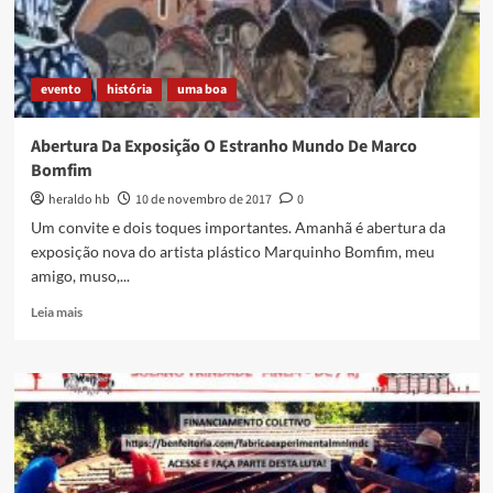
na
Casa
Brasil
evento
história
uma boa
Abertura Da Exposição O Estranho Mundo De Marco
Bomfim
heraldo hb
10 de novembro de 2017
0
Um convite e dois toques importantes. Amanhã é abertura da
exposição nova do artista plástico Marquinho Bomfim, meu
amigo, muso,...
Read
Leia mais
more
about
Abertura
Da
Exposição
O
Estranho
Mundo