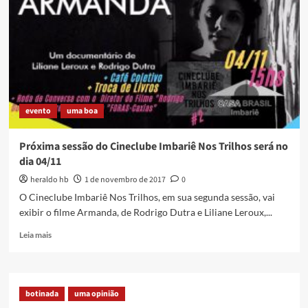
e
não
desistir
evento
uma boa
Próxima sessão do Cineclube Imbariê Nos Trilhos será no
dia 04/11
heraldo hb
1 de novembro de 2017
0
O Cineclube Imbariê Nos Trilhos, em sua segunda sessão, vai
exibir o filme Armanda, de Rodrigo Dutra e Liliane Leroux,...
Read
Leia mais
more
about
Próxima
sessão
botinada
uma opinião
do