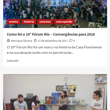
do
samba
caxiense
–
evento
história
uma boa
uma opinião
mas
quase
ninguém
Como foi o 10° Fórum Rio – Convergências para 2018
soube
Henrique Silveira
27 de dezembro de 2017
0
O 10° Fórum Rio foi um marco na história da Casa Fluminense
e na sua atuação junto com os parceiros/as...
Read
Leia mais
more
about
Como
foi
o
10°
Fórum
Rio
–
Convergências