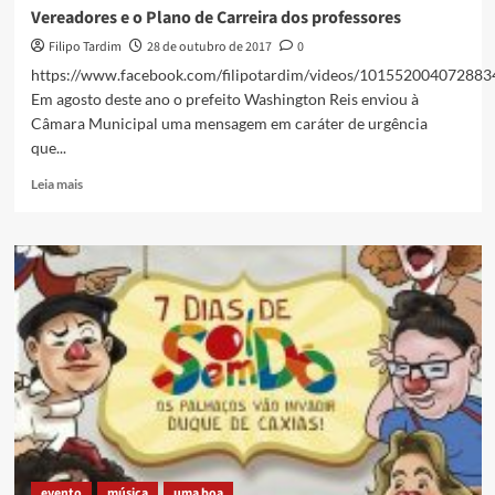
Cineclube
Vereadores e o Plano de Carreira dos professores
Imbariê
Filipo Tardim
28 de outubro de 2017
0
Nos
Trilhos
https://www.facebook.com/filipotardim/videos/101552004072883
será
Em agosto deste ano o prefeito Washington Reis enviou à
no
Câmara Municipal uma mensagem em caráter de urgência
dia
que...
04/11
Read
Leia mais
more
about
Vereadores
e
o
Plano
de
Carreira
dos
professores
evento
música
uma boa