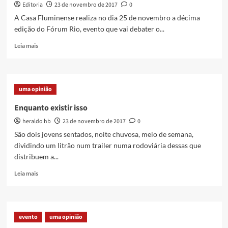
Editoria
23 de novembro de 2017
0
A Casa Fluminense realiza no dia 25 de novembro a décima
edição do Fórum Rio, evento que vai debater o...
Read
Leia mais
more
about
Vem
aí
uma opinião
o
10º
Enquanto existir isso
Fórum
heraldo hb
23 de novembro de 2017
0
Rio
–
São dois jovens sentados, noite chuvosa, meio de semana,
Convergências
dividindo um litrão num trailer numa rodoviária dessas que
da
distribuem a...
sociedade
civil
Read
Leia mais
para
more
2018
about
Enquanto
existir
evento
uma opinião
isso