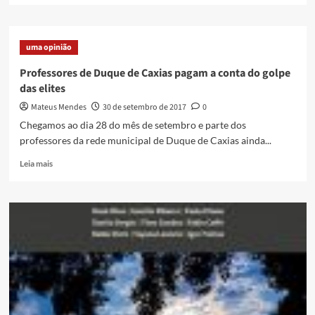
Sem
about
Dó
Conselho
Municipal
uma opinião
de
Política
Professores de Duque de Caxias pagam a conta do golpe
Cultural
das elites
de
Duque
Mateus Mendes
30 de setembro de 2017
0
de
Chegamos ao dia 28 do mês de setembro e parte dos
Caxias
professores da rede municipal de Duque de Caxias ainda...
–
composição
Read
Leia mais
more
about
Professores
de
Duque
de
Caxias
pagam
a
conta
do