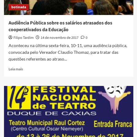
botinada
Audiência Pública sobre os salários atrasados dos
cooperativados da Educação
Filipo Tardim
14 de novembro de 2017
0
Aconteceu na última sexta-feira, 10-11, uma audiência pública,
convocada pelo Vereador Claudio Thomaz, para tratar das
questões referentes ao atraso...
Read
Leia mais
more
about
Audiência
Pública
sobre
os
salários
atrasados
dos
cooperativados
da