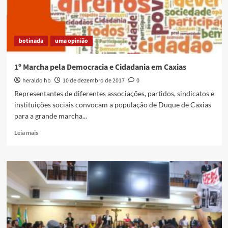
botinada
uma opinião
1º Marcha pela Democracia e Cidadania em Caxias
heraldo hb
10 de dezembro de 2017
0
Representantes de diferentes associações, partidos, sindicatos e
instituições sociais convocam a população de Duque de Caxias
para a grande marcha...
Read
Leia mais
more
about
1º
Marcha
pela
Democracia
e
Cidadania
em
Caxias