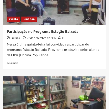
para
2018
evento
uma boa
Participação no Programa Estação Baixada
Lu Brasil
27 de dezembro de 2017
0
Nessa última quinta-feira fui convidada a participar do
programa Estação Baixada. Programa produzido pelos alunos
da OPA (Oficina Popular de...
Read
Leia mais
more
about
Participação
no
Programa
Estação
Baixada