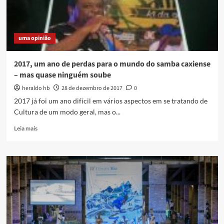
uma opinião
2017, um ano de perdas para o mundo do samba caxiense
– mas quase ninguém soube
heraldo hb
28 de dezembro de 2017
0
2017 já foi um ano difícil em vários aspectos em se tratando de
Cultura de um modo geral, mas o...
Read
Leia mais
more
about
2017,
um
ano
de
perdas
para
o
mundo