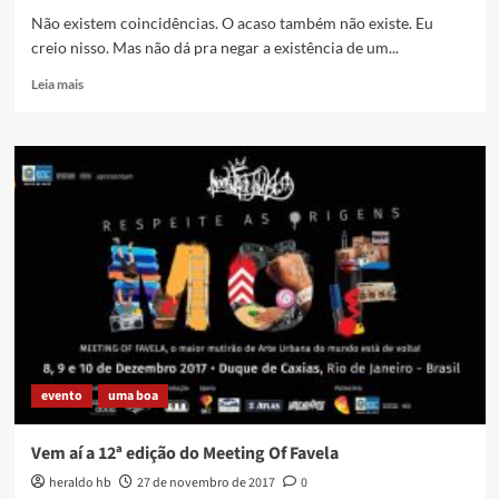
em
Não existem coincidências. O acaso também não existe. Eu
Caxias
creio nisso. Mas não dá pra negar a existência de um...
–
uma
Read
Leia mais
aberração
more
about
A
bênção,
Rogério
Torres!
evento
uma boa
Vem aí a 12ª edição do Meeting Of Favela
heraldo hb
27 de novembro de 2017
0