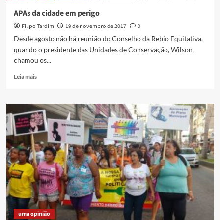
APAs da cidade em perigo
Filipo Tardim
19 de novembro de 2017
0
Desde agosto não há reunião do Conselho da Rebio Equitativa,
quando o presidente das Unidades de Conservação, Wilson,
chamou os...
Read
Leia mais
more
about
APAs
da
cidade
em
perigo
uma opinião