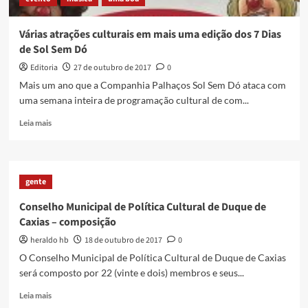
Várias atrações culturais em mais uma edição dos 7 Dias
de Sol Sem Dó
Editoria
27 de outubro de 2017
0
Mais um ano que a Companhia Palhaços Sol Sem Dó ataca com
uma semana inteira de programação cultural de com...
Read
Leia mais
more
about
Várias
atrações
gente
culturais
em
Conselho Municipal de Política Cultural de Duque de
mais
Caxias – composição
uma
edição
heraldo hb
18 de outubro de 2017
0
dos
O Conselho Municipal de Política Cultural de Duque de Caxias
7
será composto por 22 (vinte e dois) membros e seus...
Dias
de
Read
Leia mais
Sol
more