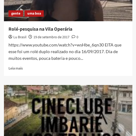
gente
uma boa
Rolé-pesquisa na Vila Operária
Lu Brasil
19 de setembro de 2017
0
https://www.youtube.com/watch?v=wsHbe_6qn30 EITA que
esse foi um rolé duplo realizado no dia 16/09/2017. Dia de
muitos eventos, pouca bateria e pouco...
Read
Leia mais
more
about
Rolé-
pesquisa
na
Vila
Operária