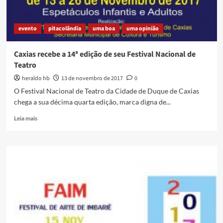
Educação
evento
pitacolândia
uma boa
uma opinião
Caxias recebe a 14ª edição de seu Festival Nacional de
Teatro
heraldo hb
13 de novembro de 2017
0
O Festival Nacional de Teatro da Cidade de Duque de Caxias
chega a sua décima quarta edição, marca digna de...
Read
Leia mais
more
about
Caxias
recebe
a
14ª
edição
de
seu
Festival
Nacional