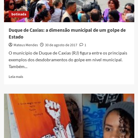
botinada
Duque de Caxias: a dimensão municipal de um golpe de
Estado
Mateus Mendes
30 de agosto de 2017
1
O município de Duque de Caxias (RJ) figura entre os principais
exemplos dos desdobramentos do golpe em nível municipal.
Também...
Read
Leia mais
more
about
Duque
de
Caxias:
a
dimensão
municipal
de
um