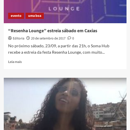
evento
uma boa
“Resenha Lounge” estreia sábado em Caxias
Editoria
20 de setembro de 2017
0
No próximo sábado, 23/09, a partir das 21h, o Soma Hub
recebe a estreia da festa Resenha Lounge, com muito...
Read
Leia mais
more
about
“Resenha
Lounge”
estreia
sábado
em
Caxias