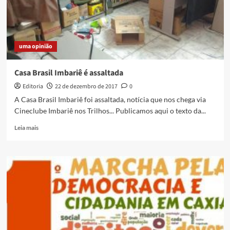
uma opinião
Casa Brasil Imbariê é assaltada
Editoria
22 de dezembro de 2017
0
A Casa Brasil Imbariê foi assaltada, notícia que nos chega via
Cineclube Imbariê nos Trilhos... Publicamos aqui o texto da...
Read
Leia mais
more
about
Casa
Brasil
Imbariê
é
assaltada