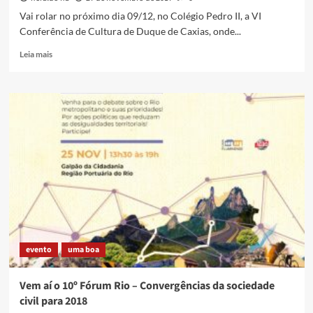
Vai rolar no próximo dia 09/12, no Colégio Pedro II, a VI
Conferência de Cultura de Duque de Caxias, onde...
Read
Leia mais
more
about
VI
Conferência
de
Cultura
de
Duque
de
Caxias
acontece
no
próximo
dia
evento
uma boa
09/12
Vem aí o 10º Fórum Rio – Convergências da sociedade
civil para 2018