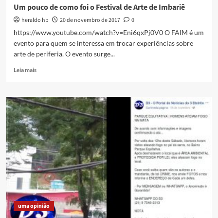
Um pouco de como foi o Festival de Arte de Imbariê
heraldo hb
20 de novembro de 2017
0
https://www.youtube.com/watch?v=Eni6qxPj0V0 O FAIM é um
evento para quem se interessa em trocar experiências sobre
arte de periferia. O evento surge...
Read
Leia mais
more
about
Um
pouco
de
como
foi
o
Festival
de
Arte
de
Imbariê
uma opinião