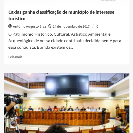
Caxias ganha classificação de município de interesse
turístico
Antônio Augusto Braz
14 de novembro de 2017
0
O Patrimônio Histórico, Cultural, Artístico Ambiental e
Arqueológico de nossa cidade contribuiu decididamente para
essa conquista. E ainda existem os...
Read
Leia mais
more
about
Caxias
ganha
classificação
de
município
de
interesse
turístico