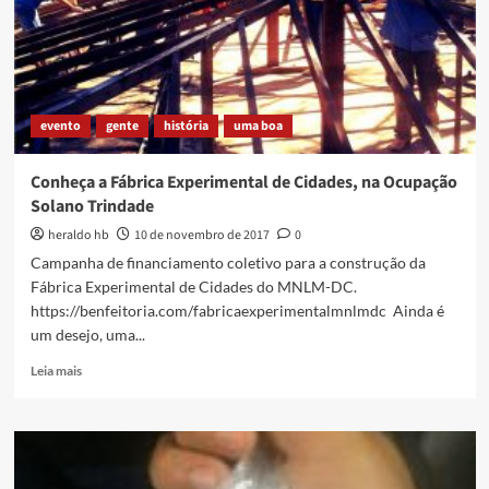
De
Marco
Bomfim
evento
gente
história
uma boa
Conheça a Fábrica Experimental de Cidades, na Ocupação
Solano Trindade
heraldo hb
10 de novembro de 2017
0
Campanha de financiamento coletivo para a construção da
Fábrica Experimental de Cidades do MNLM-DC.
https://benfeitoria.com/fabricaexperimentalmnlmdc Ainda é
um desejo, uma...
Read
Leia mais
more
about
Conheça
a
Fábrica