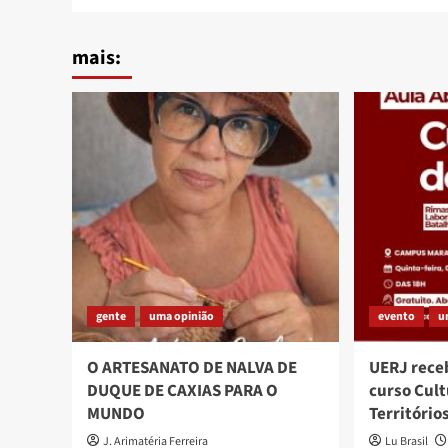
mais:
gente
uma opinião
evento
u
O ARTESANATO DE NALVA DE
UERJ rece
DUQUE DE CAXIAS PARA O
curso Cult
MUNDO
Território
J. Arimatéria Ferreira
Lu Brasil