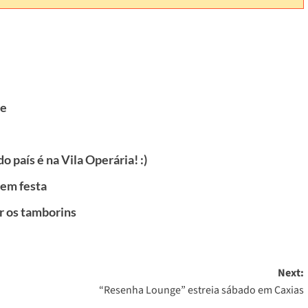
re
o país é na Vila Operária! :)
 em festa
r os tamborins
Next:
“Resenha Lounge” estreia sábado em Caxias