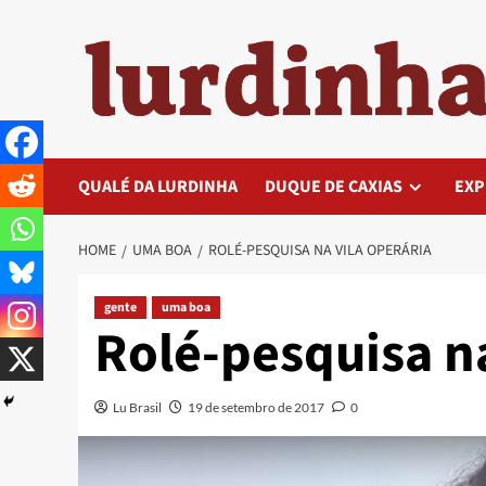
Skip
to
content
QUALÉ DA LURDINHA
DUQUE DE CAXIAS
EXP
HOME
UMA BOA
ROLÉ-PESQUISA NA VILA OPERÁRIA
gente
uma boa
Rolé-pesquisa na
Lu Brasil
19 de setembro de 2017
0