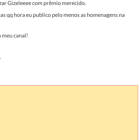
zar Gizeleeee com prêmio merecido.
mas qq hora eu publico pelo menos as homenagens na
 meu canal
!
r