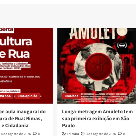
ma boa
uma opinião
uma boa
be aula inaugural do
Longa-metragem Amuleto tem
ura de Rua: Rimas,
sua primeira exibição em São
s e Cidadania
Paulo
4 de agosto de 2026
0
Editoria
3 de agosto de 2026
0