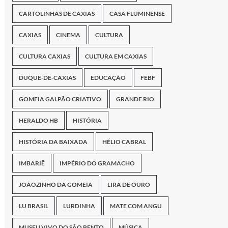
CARTOLINHAS DE CAXIAS
CASA FLUMINENSE
CAXIAS
CINEMA
CULTURA
CULTURA CAXIAS
CULTURA EM CAXIAS
DUQUE-DE-CAXIAS
EDUCAÇÃO
FEBF
GOMEIA GALPÃO CRIATIVO
GRANDE RIO
HERALDO HB
HISTÓRIA
HISTÓRIA DA BAIXADA
HÉLIO CABRAL
IMBARIÊ
IMPÉRIO DO GRAMACHO
JOÃOZINHO DA GOMEIA
LIRA DE OURO
LU BRASIL
LURDINHA
MATE COM ANGU
MUSEU VIVO DO SÃO BENTO
MÚSICA