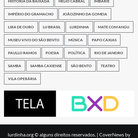
HISTÓRIA DA BAIXADA
HÉLIO CABRAL
IMBARIÊ
IMPÉRIO DO GRAMACHO
JOÃOZINHO DA GOMEIA
LIRA DE OURO
LU BRASIL
LURDINHA
MATE COM ANGU
MUSEU VIVO DO SÃO BENTO
MÚSICA
PAPO CAXIAS
PAULLO RAMOS
POESIA
POLÍTICA
RIO DE JANEIRO
SAMBA
SAMBA CAXIENSE
SÃO BENTO
TEATRO
VILA OPERÁRIA
lurdinha.org © alguns direitos reservados.
|
CoverNews
by