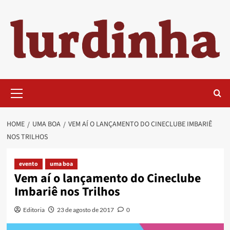
Skip
to
content
Primary
Menu
HOME
UMA BOA
VEM AÍ O LANÇAMENTO DO CINECLUBE IMBARIÊ
NOS TRILHOS
evento
uma boa
Vem aí o lançamento do Cineclube
Imbariê nos Trilhos
Editoria
23 de agosto de 2017
0