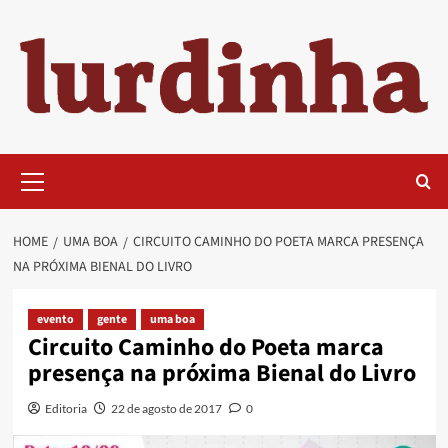
Skip
to
content
Primary
Menu
HOME
UMA BOA
CIRCUITO CAMINHO DO POETA MARCA PRESENÇA
NA PRÓXIMA BIENAL DO LIVRO
evento
gente
uma boa
Circuito Caminho do Poeta marca
presença na próxima Bienal do Livro
Editoria
22 de agosto de 2017
0