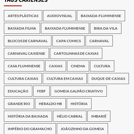
TAGS CAXIENSES
ARTES PLÁSTICAS
AUDIOVISUAL
BAIXADA-FLUMINENSE
BAIXADA FILMA
BAIXADA FLUMIMENSE
BIRA DA VILA
BLOCOS DE CARNAVAL
CAPA COMICS
CARNAVAL
CARNAVAL CAXIENSE
CARTOLINHAS DE CAXIAS
CASA FLUMINENSE
CAXIAS
CINEMA
CULTURA
CULTURA CAXIAS
CULTURA EM CAXIAS
DUQUE-DE-CAXIAS
EDUCAÇÃO
FEBF
GOMEIA GALPÃO CRIATIVO
GRANDE RIO
HERALDO HB
HISTÓRIA
HISTÓRIA DA BAIXADA
HÉLIO CABRAL
IMBARIÊ
IMPÉRIO DO GRAMACHO
JOÃOZINHO DA GOMEIA