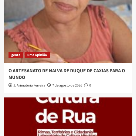
gente
uma opinião
O ARTESANATO DE NALVA DE DUQUE DE CAXIAS PARA O
MUNDO
J. Arimatéria Ferreira
7 de agosto de 2026
0