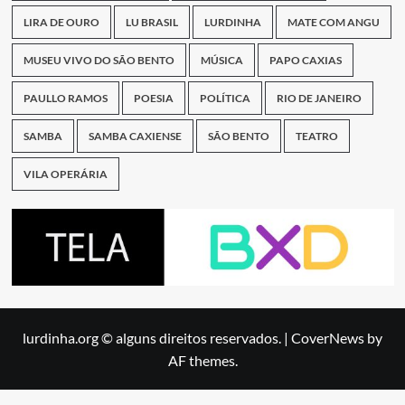
LIRA DE OURO
LU BRASIL
LURDINHA
MATE COM ANGU
MUSEU VIVO DO SÃO BENTO
MÚSICA
PAPO CAXIAS
PAULLO RAMOS
POESIA
POLÍTICA
RIO DE JANEIRO
SAMBA
SAMBA CAXIENSE
SÃO BENTO
TEATRO
VILA OPERÁRIA
lurdinha.org © alguns direitos reservados.
|
CoverNews
by
AF themes.