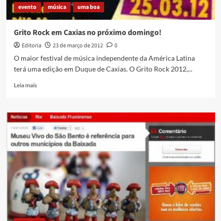
evento
música
uma boa
Grito Rock em Caxias no próximo domingo!
Editoria
23 de março de 2012
0
O maior festival de música independente da América Latina
terá uma edição em Duque de Caxias. O Grito Rock 2012,...
Read
Leia mais
more
about
Grito
Rock
em
Caxias
no
próximo
domingo!