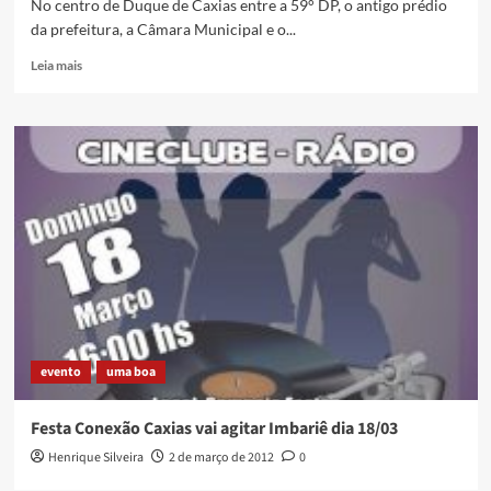
No centro de Duque de Caxias entre a 59° DP, o antigo prédio
da
da prefeitura, a Câmara Municipal e o...
desaparecida…
Read
Leia mais
more
about
A
Estátua,
o
Governador
e
a
Água
em
Duque
de
Caxias
evento
uma boa
Festa Conexão Caxias vai agitar Imbariê dia 18/03
Henrique Silveira
2 de março de 2012
0