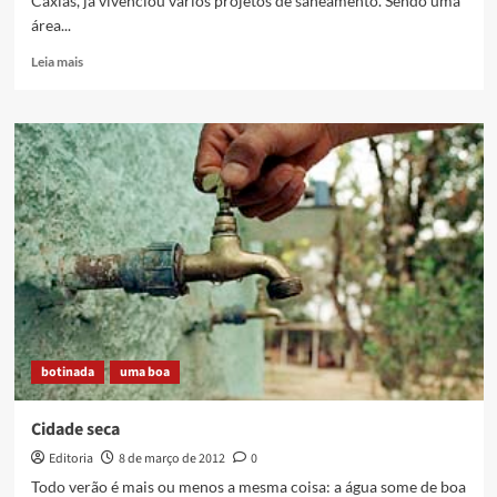
Caxias, já vivenciou vários projetos de saneamento. Sendo uma
com
área...
grande
festa
Read
Leia mais
more
about
Projetos
de
Saneamento
em
Duque
de
Caxias
botinada
uma boa
Cidade seca
Editoria
8 de março de 2012
0
Todo verão é mais ou menos a mesma coisa: a água some de boa