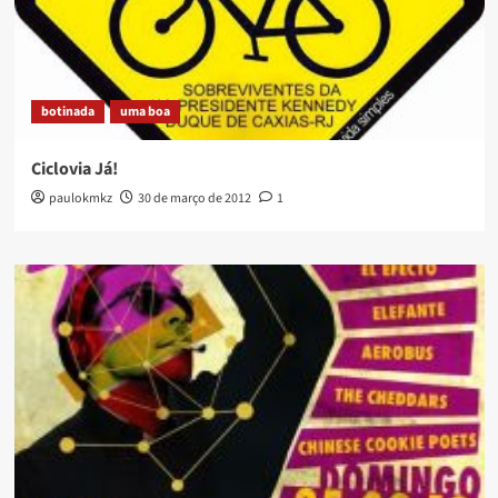
de
ideias
botinada
uma boa
Ciclovia Já!
paulokmkz
30 de março de 2012
1