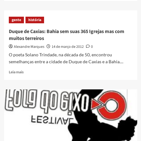
neste
about
sábado
Roque
Pense!
gente
história
Duque de Caxias: Bahia sem suas 365 Igrejas mas com
muitos terreiros
Alexandre Marques
14 de março de 2012
0
O poeta Solano Trindade, na década de 50, encontrou
semelhanças entre a cidade de Duque de Caxias e a Bahia....
Read
Leia mais
more
about
Duque
de
Caxias:
Bahia
sem
suas
365
Igrejas
mas