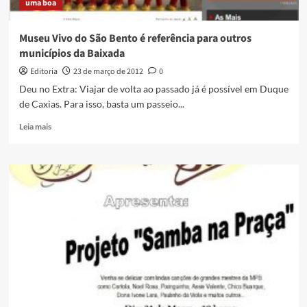
uma boa
Museu Vivo do São Bento é referência para outros
municípios da Baixada
Editoria
23 de março de 2012
0
Deu no Extra: Viajar de volta ao passado já é possível em Duque
de Caxias. Para isso, basta um passeio...
Read
Leia mais
more
about
Museu
Vivo
do
São
Bento
é
referência
para
outros
municípios
da
Baixada