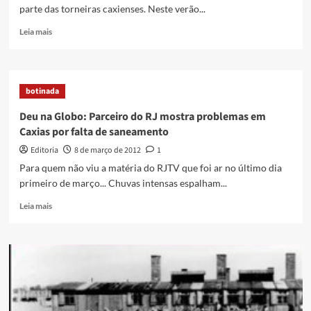
parte das torneiras caxienses. Neste verão...
Read
Leia mais
more
about
Cidade
seca
botinada
Deu na Globo: Parceiro do RJ mostra problemas em
Caxias por falta de saneamento
Editoria
8 de março de 2012
1
Para quem não viu a matéria do RJTV que foi ar no último dia
primeiro de março... Chuvas intensas espalham...
Read
Leia mais
more
about
Deu
na
Globo:
Parceiro
do
RJ