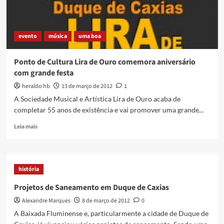
evento
música
uma boa
Ponto de Cultura Lira de Ouro comemora aniversário
com grande festa
heraldo hb
13 de março de 2012
1
A Sociedade Musical e Artística Lira de Ouro acaba de
completar 55 anos de existência e vai promover uma grande...
Read
Leia mais
more
about
Ponto
de
história
Cultura
Lira
Projetos de Saneamento em Duque de Caxias
de
Alexandre Marques
8 de março de 2012
0
Ouro
comemora
A Baixada Fluminense e, particularmente a cidade de Duque de
aniversário