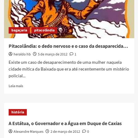
bagaçaria
pitacolândia
Pitacolândia: o dedo nervoso e o caso da desaparecida…
heraldo hb
5 de março de 2012
1
Existe um caso de desaparecimento de uma mulher naquela
cidade mítica da Baixada que era até recentemente um mistério
policial...
Read
Leia mais
more
about
Pitacolândia:
o
história
dedo
nervoso
A Estátua, o Governador e a Água em Duque de Caxias
e
Alexandre Marques
2 de março de 2012
0
o
caso