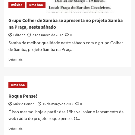
música
uma boa
Grupo Colher de Samba se apresenta no projeto Samba
na Praça, neste sábado
Editoria
23 de março de 2012
0
Samba da melhor qualidade neste sábado com o grupo Colher
de Samba, projeto Samba na Praça!
Read
Leia mais
more
about
Grupo
Colher
uma boa
de
Samba
Roque Pense!
se
Márcio Bertoni
15 de março de 2012
0
apresenta
no
É isso mesmo, hoje a partir das 19hs vai rolar o lançamento da
projeto
web rádio do projeto roque pense! O...
Samba
na
Read
Leia mais
Praça,
more