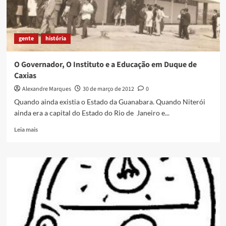
gente
história
O Governador, O Instituto e a Educação em Duque de
Caxias
Alexandre Marques
30 de março de 2012
0
Quando ainda existia o Estado da Guanabara. Quando Niterói
ainda era a capital do Estado do Rio de Janeiro e...
Read
Leia mais
more
about
O
Governador,
O
Instituto
e
a
Educação
em