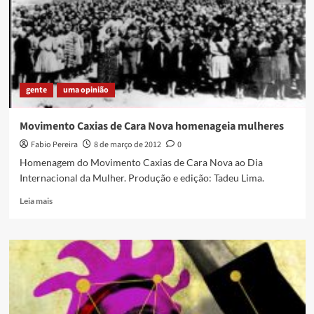
mostra
problemas
em
Caxias
por
falta
gente
uma opinião
de
saneamento
Movimento Caxias de Cara Nova homenageia mulheres
Fabio Pereira
8 de março de 2012
0
Homenagem do Movimento Caxias de Cara Nova ao Dia
Internacional da Mulher. Produção e edição: Tadeu Lima.
Read
Leia mais
more
about
Movimento
Caxias
de
Cara
Nova
homenageia