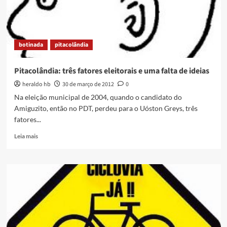
Duque
de
Caxias
botinada
pitacolândia
Pitacolândia: três fatores eleitorais e uma falta de ideias
heraldo hb
30 de março de 2012
0
Na eleição municipal de 2004, quando o candidato do
Amiguzito, então no PDT, perdeu para o Uóston Greys, três
fatores...
Read
Leia mais
more
about
Pitacolândia:
três
fatores
eleitorais
e
uma
falta