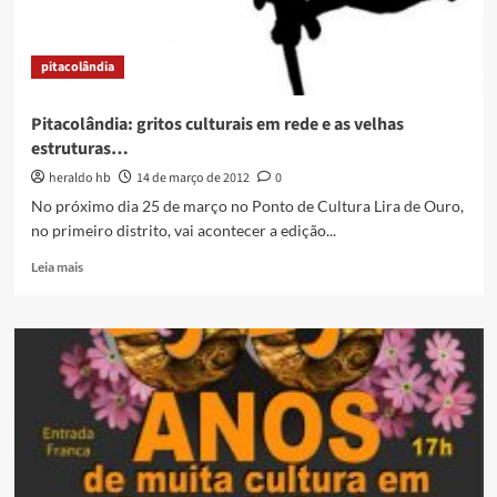
com
muitos
terreiros
pitacolândia
Pitacolândia: gritos culturais em rede e as velhas
estruturas…
heraldo hb
14 de março de 2012
0
No próximo dia 25 de março no Ponto de Cultura Lira de Ouro,
no primeiro distrito, vai acontecer a edição...
Read
Leia mais
more
about
Pitacolândia:
gritos
culturais
em
rede
e
as
velhas
estruturas…