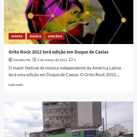
mulheres
evento
música
uma boa
Grito Rock 2012 terá edição em Duque de Caxias
heraldo hb
6 de março de 2012
0
O maior festival de música independente da América Latina
terá uma edição em Duque de Caxias. O Grito Rock 2012,...
Read
Leia mais
more
about
Grito
Rock
2012
terá
edição
em
Duque