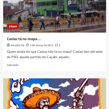
de
Caxias
clique
Caxias tá no mapa…
heraldo hb
5 de março de 2012
0
Quem ainda diz que Caxias não tá no mapa? Caxias tem até sede
do PSD, aquele partido do Caçábi, aquele...
Read
Leia mais
more
about
Caxias
tá
no
mapa…