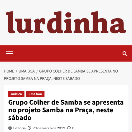
Skip
to
content
Primary
Menu
HOME
UMA BOA
GRUPO COLHER DE SAMBA SE APRESENTA NO
PROJETO SAMBA NA PRAÇA, NESTE SÁBADO
música
uma boa
Grupo Colher de Samba se apresenta
no projeto Samba na Praça, neste
sábado
Editoria
23 de março de 2012
0