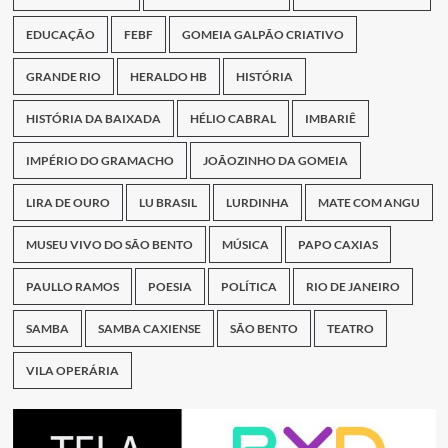
EDUCAÇÃO
FEBF
GOMEIA GALPÃO CRIATIVO
GRANDE RIO
HERALDO HB
HISTÓRIA
HISTÓRIA DA BAIXADA
HÉLIO CABRAL
IMBARIÊ
IMPÉRIO DO GRAMACHO
JOÃOZINHO DA GOMEIA
LIRA DE OURO
LU BRASIL
LURDINHA
MATE COM ANGU
MUSEU VIVO DO SÃO BENTO
MÚSICA
PAPO CAXIAS
PAULLO RAMOS
POESIA
POLÍTICA
RIO DE JANEIRO
SAMBA
SAMBA CAXIENSE
SÃO BENTO
TEATRO
VILA OPERÁRIA