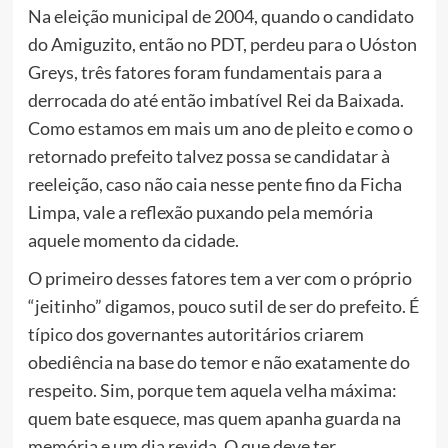
Na eleição municipal de 2004, quando o candidato
do Amiguzito, então no PDT, perdeu para o Uóston
Greys, três fatores foram fundamentais para a
derrocada do até então imbatível Rei da Baixada.
Como estamos em mais um ano de pleito e como o
retornado prefeito talvez possa se candidatar à
reeleição, caso não caia nesse pente fino da Ficha
Limpa, vale a reflexão puxando pela memória
aquele momento da cidade.
O primeiro desses fatores tem a ver com o próprio
“jeitinho” digamos, pouco sutil de ser do prefeito. É
típico dos governantes autoritários criarem
obediência na base do temor e não exatamente do
respeito. Sim, porque tem aquela velha máxima:
quem bate esquece, mas quem apanha guarda na
memória e um dia revida. O que deve ter