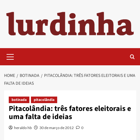
Skip
to
content
Primary
Menu
HOME
BOTINADA
PITACOLÂNDIA: TRÊS FATORES ELEITORAIS E UMA
FALTA DE IDEIAS
botinada
pitacolândia
Pitacolândia: três fatores eleitorais e
uma falta de ideias
heraldo hb
30 de março de 2012
0