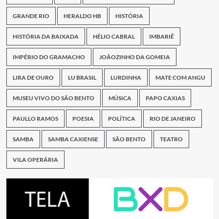
GRANDE RIO
HERALDO HB
HISTÓRIA
HISTÓRIA DA BAIXADA
HÉLIO CABRAL
IMBARIÊ
IMPÉRIO DO GRAMACHO
JOÃOZINHO DA GOMEIA
LIRA DE OURO
LU BRASIL
LURDINHA
MATE COM ANGU
MUSEU VIVO DO SÃO BENTO
MÚSICA
PAPO CAXIAS
PAULLO RAMOS
POESIA
POLÍTICA
RIO DE JANEIRO
SAMBA
SAMBA CAXIENSE
SÃO BENTO
TEATRO
VILA OPERÁRIA