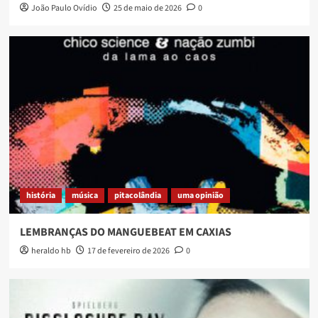
João Paulo Ovídio
25 de maio de 2026
0
história
música
pitacolândia
uma opinião
LEMBRANÇAS DO MANGUEBEAT EM CAXIAS
heraldo hb
17 de fevereiro de 2026
0