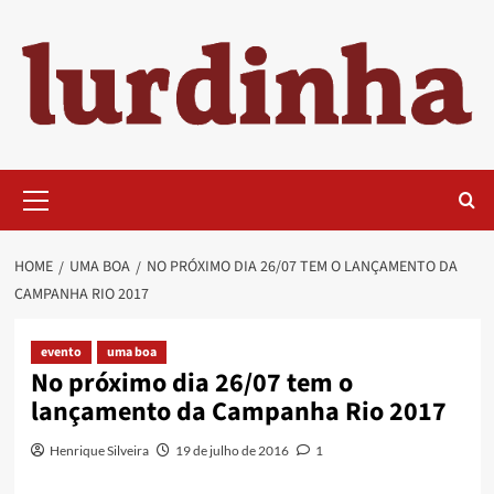
Skip
to
content
Primary
Menu
HOME
UMA BOA
NO PRÓXIMO DIA 26/07 TEM O LANÇAMENTO DA
CAMPANHA RIO 2017
evento
uma boa
No próximo dia 26/07 tem o
lançamento da Campanha Rio 2017
Henrique Silveira
19 de julho de 2016
1