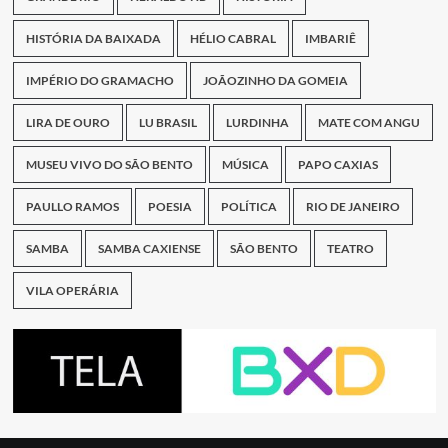
HISTÓRIA DA BAIXADA
HÉLIO CABRAL
IMBARIÊ
IMPÉRIO DO GRAMACHO
JOÃOZINHO DA GOMEIA
LIRA DE OURO
LU BRASIL
LURDINHA
MATE COM ANGU
MUSEU VIVO DO SÃO BENTO
MÚSICA
PAPO CAXIAS
PAULLO RAMOS
POESIA
POLÍTICA
RIO DE JANEIRO
SAMBA
SAMBA CAXIENSE
SÃO BENTO
TEATRO
VILA OPERÁRIA