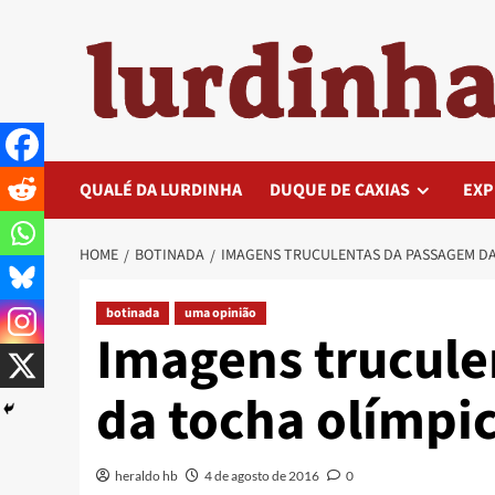
Skip
to
content
QUALÉ DA LURDINHA
DUQUE DE CAXIAS
EXP
HOME
BOTINADA
IMAGENS TRUCULENTAS DA PASSAGEM DA
botinada
uma opinião
Imagens trucule
da tocha olímpi
heraldo hb
4 de agosto de 2016
0