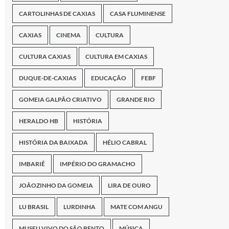
CARTOLINHAS DE CAXIAS
CASA FLUMINENSE
CAXIAS
CINEMA
CULTURA
CULTURA CAXIAS
CULTURA EM CAXIAS
DUQUE-DE-CAXIAS
EDUCAÇÃO
FEBF
GOMEIA GALPÃO CRIATIVO
GRANDE RIO
HERALDO HB
HISTÓRIA
HISTÓRIA DA BAIXADA
HÉLIO CABRAL
IMBARIÊ
IMPÉRIO DO GRAMACHO
JOÃOZINHO DA GOMEIA
LIRA DE OURO
LU BRASIL
LURDINHA
MATE COM ANGU
MUSEU VIVO DO SÃO BENTO
MÚSICA