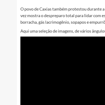
O povo de Caxias também protestou durante a p
vez mostra o despreparo total para lidar com es
borracha, gás lacrimogênio, sopapos e empurrõ
Aqui uma seleção de imagens, de vários ângulos,