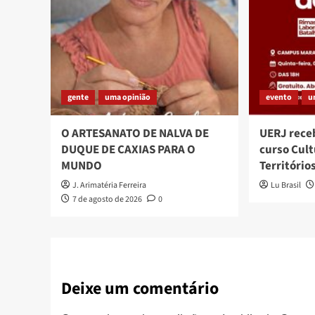
gente
uma opinião
evento
u
O ARTESANATO DE NALVA DE
UERJ rece
DUQUE DE CAXIAS PARA O
curso Cult
MUNDO
Território
J. Arimatéria Ferreira
Lu Brasil
7 de agosto de 2026
0
Deixe um comentário