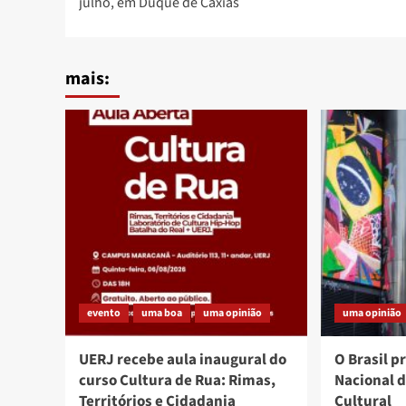
julho, em Duque de Caxias
mais:
evento
uma boa
uma opinião
uma opinião
UERJ recebe aula inaugural do
O Brasil p
curso Cultura de Rua: Rimas,
Nacional 
Territórios e Cidadania
Cultural