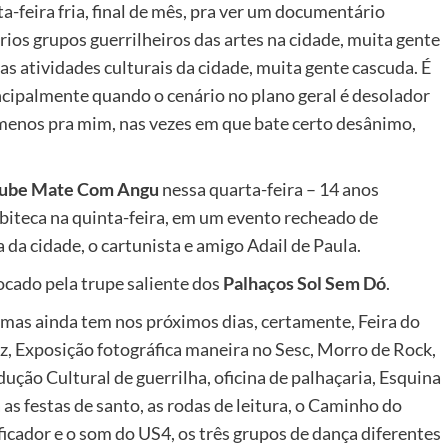
a-feira fria, final de mês, pra ver um documentário
rios grupos guerrilheiros das artes na cidade, muita gente
 atividades culturais da cidade, muita gente cascuda. É
incipalmente quando o cenário no plano geral é desolador
o menos pra mim, nas vezes em que bate certo desânimo,
lube Mate Com Angu
nessa quarta-feira – 14 anos
ibiteca na quinta-feira, em um evento recheado de
a cidade, o cartunista e amigo Adail de Paula.
tocado pela trupe saliente dos
Palhaços Sol Sem Dó
.
 mas ainda tem nos próximos dias, certamente, Feira do
zz, Exposição fotográfica maneira no Sesc, Morro de Rock,
ução Cultural de guerrilha, oficina de palhaçaria, Esquina
 as festas de santo, as rodas de leitura, o Caminho do
icador e o som do US4, os três grupos de dança diferentes