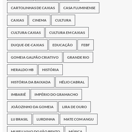
CARTOLINHAS DE CAXIAS
CASA FLUMINENSE
CAXIAS
CINEMA
CULTURA
CULTURA CAXIAS
CULTURA EM CAXIAS
DUQUE-DE-CAXIAS
EDUCAÇÃO
FEBF
GOMEIA GALPÃO CRIATIVO
GRANDE RIO
HERALDO HB
HISTÓRIA
HISTÓRIA DA BAIXADA
HÉLIO CABRAL
IMBARIÊ
IMPÉRIO DO GRAMACHO
JOÃOZINHO DA GOMEIA
LIRA DE OURO
LU BRASIL
LURDINHA
MATE COM ANGU
MUSEU VIVO DO SÃO BENTO
MÚSICA