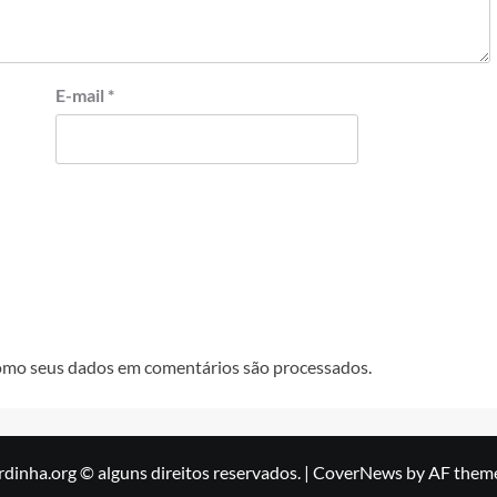
E-mail
*
omo seus dados em comentários são processados
.
rdinha.org © alguns direitos reservados.
|
CoverNews
by AF theme