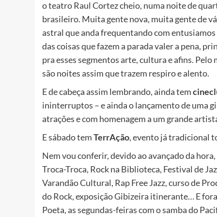
o teatro Raul Cortez cheio, numa noite de quart
brasileiro. Muita gente nova, muita gente de vá
astral que anda frequentando com entusiamos as
das coisas que fazem a parada valer a pena, pr
pra esses segmentos arte, cultura e afins. Pel
são noites assim que trazem respiro e alento.
E de cabeça assim lembrando, ainda tem
cinec
ininterruptos – e ainda o lançamento de uma g
atrações e com homenagem a um grande artista d
E sábado tem
TerrAção
, evento já tradicional 
Nem vou conferir, devido ao avançado da hora,
Troca-Troca, Rock na Biblioteca, Festival de Ja
Varandão Cultural, Rap Free Jazz, curso de Prod
do Rock, exposição Gibizeira itinerante… E fora
Poeta, as segundas-feiras com o samba do Pacif