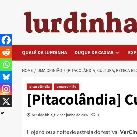
Skip
to
content
QUALÉ DA LURDINHA
DUQUE DE CAXIAS
EXP
HOME
UMA OPINIÃO
[PITACOLÂNDIA] CULTURA, PETECA ETC
pitacolândia
uma opinião
[Pitacolândia] C
heraldo hb
29 de junho de 2016
0
Hoje rolou a noite de estreia do festival
VerCi