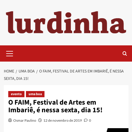
Skip
to
content
Primary
Menu
HOME
UMA BOA
O FAIM, FESTIVAL DE ARTES EM IMBARIÊ, É NESSA
SEXTA, DIA 15!
evento
uma boa
O FAIM, Festival de Artes em
Imbariê, é nessa sexta, dia 15!
Osmar Paulino
12 de novembro de 2019
0