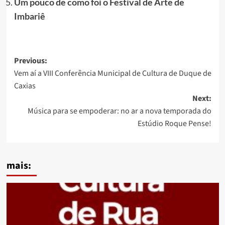
Um pouco de como foi o Festival de Arte de
Imbariê
Post
Previous:
Vem aí a VIII Conferência Municipal de Cultura de Duque de
navigation
Caxias
Next:
Música para se empoderar: no ar a nova temporada do
Estúdio Roque Pense!
mais: