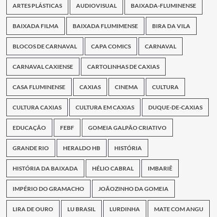
ARTES PLÁSTICAS
AUDIOVISUAL
BAIXADA-FLUMINENSE
BAIXADA FILMA
BAIXADA FLUMIMENSE
BIRA DA VILA
BLOCOS DE CARNAVAL
CAPA COMICS
CARNAVAL
CARNAVAL CAXIENSE
CARTOLINHAS DE CAXIAS
CASA FLUMINENSE
CAXIAS
CINEMA
CULTURA
CULTURA CAXIAS
CULTURA EM CAXIAS
DUQUE-DE-CAXIAS
EDUCAÇÃO
FEBF
GOMEIA GALPÃO CRIATIVO
GRANDE RIO
HERALDO HB
HISTÓRIA
HISTÓRIA DA BAIXADA
HÉLIO CABRAL
IMBARIÊ
IMPÉRIO DO GRAMACHO
JOÃOZINHO DA GOMEIA
LIRA DE OURO
LU BRASIL
LURDINHA
MATE COM ANGU