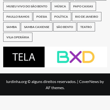
MUSEU VIVO DO SÃO BENTO
MÚSICA
PAPO CAXIAS
PAULLO RAMOS
POESIA
POLÍTICA
RIO DE JANEIRO
SAMBA
SAMBA CAXIENSE
SÃO BENTO
TEATRO
VILA OPERÁRIA
lurdinha.org © alguns direitos reservados.
|
CoverNews
by
AF themes.