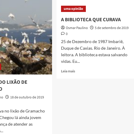
ontem…
uma opinião
A BIBLIOTECA QUE CURAVA
o
Osmar Paulino
5 de setembro de 2019
ria
0
25 de Dezembro de 1987 Imbariê,
Duque de Caxias. Rio de Janeiro. À
leitora. A biblioteca estava salvando
ução
vidas. Eu...
és
Read
Leia mais
more
DO LIXÃO DE
about
A
O
BIBLIOTECA
ino
18 de outubro de 2019
QUE
CURAVA
ava no lixão de Gramacho
 Chegou lá ainda jovem
nça de atender as
..