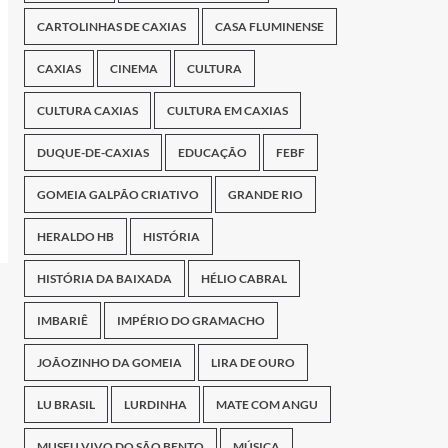
CARTOLINHAS DE CAXIAS
CASA FLUMINENSE
CAXIAS
CINEMA
CULTURA
CULTURA CAXIAS
CULTURA EM CAXIAS
DUQUE-DE-CAXIAS
EDUCAÇÃO
FEBF
GOMEIA GALPÃO CRIATIVO
GRANDE RIO
HERALDO HB
HISTÓRIA
HISTÓRIA DA BAIXADA
HÉLIO CABRAL
IMBARIÊ
IMPÉRIO DO GRAMACHO
JOÃOZINHO DA GOMEIA
LIRA DE OURO
LU BRASIL
LURDINHA
MATE COM ANGU
MUSEU VIVO DO SÃO BENTO
MÚSICA