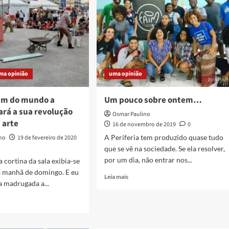
ma opinião
uma opinião
fim do mundo a
Um pouco sobre ontem…
fará a sua revolução
Osmar Paulino
 arte
16 de novembro de 2019
0
A Periferia tem produzido quase tudo
ino
19 de fevereiro de 2020
que se vê na sociedade. Se ela resolver,
por um dia, não entrar nos...
a cortina da sala exibia-se
a manhã de domingo. E eu
Read
Leia mais
a madrugada a...
more
about
Um
pouco
sobre