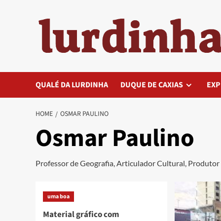
Skip
to
content
QUALÉ DA LURDINHA
DUQUE DE CAXIAS
EXP
HOME
OSMAR PAULINO
Osmar Paulino
Professor de Geografia, Articulador Cultural, Produtor
uma boa
Material gráfico com