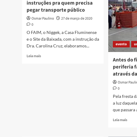
instruções pra quem precisa
pegar transporte público
Osmar Paulino
27 de março de 2020
0
O FAIM, o Niggek, a Casa Fluminense
e o Site da Baixada, com a instrução da
evento
u
Dra. Carolina Cruz, elaboramos...
Read
Leia mais
Antes do 
more
periferia 
about
Material
através da
gráfico
Osmar Paul
com
0
instruções
pra
Pela fresta d
quem
a luz daquel
precisa
que passara 
pegar
transporte
Read
Leia mais
público
more
about
Antes