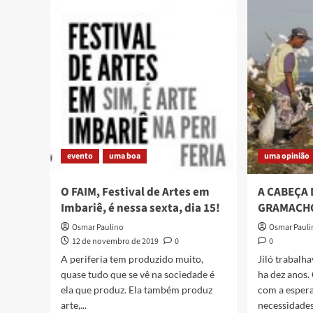
do
fim
do
mund
a
perife
fará
a
sua
revol
atrav
evento
uma boa
uma opinião
da
arte
O FAIM, Festival de Artes em
A CABEÇA 
Imbariê, é nessa sexta, dia 15!
GRAMACH
Osmar Paulino
Osmar Paul
12 de novembro de 2019
0
0
A periferia tem produzido muito,
Jiló trabalh
quase tudo que se vê na sociedade é
ha dez anos.
ela que produz. Ela também produz
com a espera
arte,...
necessidades.