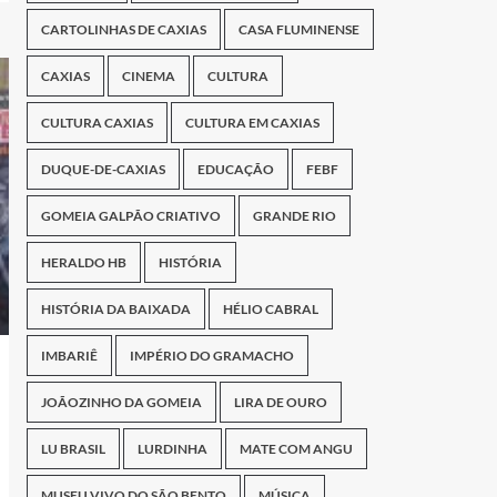
CARTOLINHAS DE CAXIAS
CASA FLUMINENSE
CAXIAS
CINEMA
CULTURA
CULTURA CAXIAS
CULTURA EM CAXIAS
DUQUE-DE-CAXIAS
EDUCAÇÃO
FEBF
GOMEIA GALPÃO CRIATIVO
GRANDE RIO
HERALDO HB
HISTÓRIA
HISTÓRIA DA BAIXADA
HÉLIO CABRAL
IMBARIÊ
IMPÉRIO DO GRAMACHO
JOÃOZINHO DA GOMEIA
LIRA DE OURO
LU BRASIL
LURDINHA
MATE COM ANGU
MUSEU VIVO DO SÃO BENTO
MÚSICA