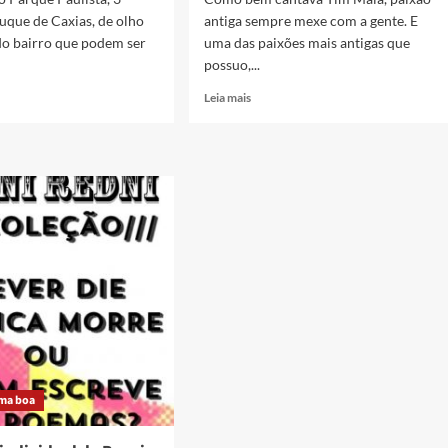
Duque de Caxias, de olho
antiga sempre mexe com a gente. E
do bairro que podem ser
uma das paixões mais antigas que
possuo,...
Read
Leia mais
more
about
or
PAIXÃO
ANTIGA
io
SEMPRE
MEXE
eta
COM
e
A
eendedora
GENTE
–
ALGUNS
QUADRINHOS
DE
TERROR
ma boa