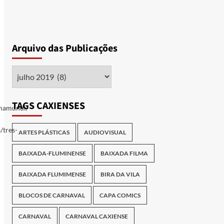
Arquivo das Publicações
Arquivo
das
Publicações
TAGS CAXIENSES
imamundi/
/tres-
ARTES PLÁSTICAS
AUDIOVISUAL
BAIXADA-FLUMINENSE
BAIXADA FILMA
BAIXADA FLUMIMENSE
BIRA DA VILA
BLOCOS DE CARNAVAL
CAPA COMICS
CARNAVAL
CARNAVAL CAXIENSE