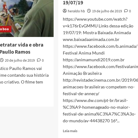
19/07/19
heraldo hb
19 de julho de 2019
0
https://www.youtube.com/watch?
v=k176rEvGMMU Links dessa edição
a boa
19/07/19: Mostra Baixada Animada
www.baixadaanimada.com.br
retratar vida e obra
https://www.facebook.com/b.animada/
 Paullo Ramos
Festival Anima Mundi
https://animamundi2019.com.br
20 de julho de 2019
0
https://www.facebook.com/festivalan
ástico Paullo Ramos vai
Animação Brasileira
lme contando sua história
http://revistadecinema.com.br/2019/06
so criativo. O filme tem
animacoes-brasileiras-competem-no-
festival-de-annecy/
https://www.dw.com/pt-br/brasil-
%C3%A9-homenageado-no-maior-
festival-de-anima%C3%A7%C3%A3o-
do-mundo/av-44438270 16°...
ar
Read
Leia mais
more