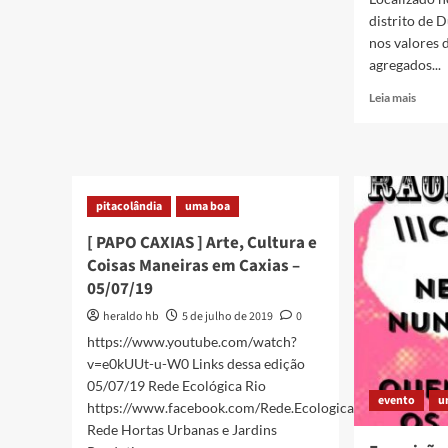
PAPO
distrito de 
CAXIAS
nos valores 
]
agregados...
Arte,
Cultura
Read
Leia mais
e
more
Coisas
about
Maneiras
Diret
em
do
Caxias
Colég
–
pitacolândia
uma boa
Padre
12/07/19
Anchi
[ PAPO CAXIAS ] Arte, Cultura e
receb
Coisas Maneiras em Caxias –
Empr
05/07/19
Social
heraldo hb
5 de julho de 2019
0
https://www.youtube.com/watch?
v=e0kUUt-u-W0 Links dessa edição
05/07/19 Rede Ecológica Rio
evento
u
https://www.facebook.com/Rede.Ecologica/
Rede Hortas Urbanas e Jardins