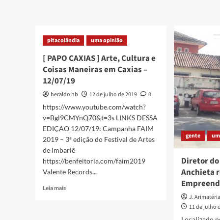
e
em
obra
Caxias
do
–
artist
26/07/19
Paull
pitacolândia
uma opinião
Ramo
[ PAPO CAXIAS ] Arte, Cultura e
Coisas Maneiras em Caxias –
12/07/19
heraldo hb
12 de julho de 2019
0
https://www.youtube.com/watch?
v=Bgl9CMYnQ70&t=3s LINKS DESSA
EDIÇÃO 12/07/19: Campanha FAIM
gente
um
2019 – 3ª edição do Festival de Artes
de Imbariê
Diretor do
https://benfeitoria.com/faim2019
Anchieta 
Valente Records...
Empreende
Read
Leia mais
more
J. Arimatéria
about
11 de julho 
[
Localizado n