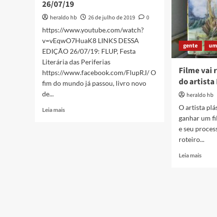
26/07/19
heraldo hb
26 de julho de 2019
0
https://www.youtube.com/watch?
v=vEqwO7HuaK8 LINKS DESSA
gente
um
EDIÇÃO 26/07/19: FLUP, Festa
Literária das Periferias
Filme vai 
https://www.facebook.com/FlupRJ/ O
do artista
fim do mundo já passou, livro novo
de...
heraldo hb
O artista pl
Read
Leia mais
more
ganhar um fi
about
e seu proces
[
roteiro...
PAPO
Read
CAXIAS
Leia mais
more
]
about
Arte,
Filme
Cultura
vai
e
retrat
Coisas
vida
Maneiras