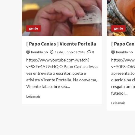
gente
gente
[ Papo Caxias ] Vicente Portella
[ Papo Cax
heraldo hb
17 de junho de 2018
0
heraldo hb
https://www.youtube.com/watch?
https://www
v=SXFe4AJ9cHQ O Papo Caxias dessa
v=Y0E8sOb9
vez entrevista o escritor, poeta e
apresenta Jo
ativista Vicente Portella. Na conversa,
querida na 
Vicente fala sobre seu...
resgata um 
futebol...
Read
Leia mais
more
Read
Leia mais
about
more
[
about
Papo
[
Caxias
Papo
]
Caxia