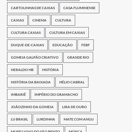
CARTOLINHAS DE CAXIAS
CASA FLUMINENSE
CAXIAS
CINEMA
CULTURA
CULTURA CAXIAS
CULTURA EM CAXIAS
DUQUE-DE-CAXIAS
EDUCAÇÃO
FEBF
GOMEIA GALPÃO CRIATIVO
GRANDE RIO
HERALDO HB
HISTÓRIA
HISTÓRIA DA BAIXADA
HÉLIO CABRAL
IMBARIÊ
IMPÉRIO DO GRAMACHO
JOÃOZINHO DA GOMEIA
LIRA DE OURO
LU BRASIL
LURDINHA
MATE COM ANGU
MUSEU VIVO DO SÃO BENTO
MÚSICA