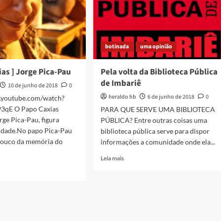
botinada
uma opinião
ias ] Jorge Pica-Pau
Pela volta da Biblioteca Pública
de Imbariê
10 de junho de 2018
0
heraldo hb
6 de junho de 2018
0
.youtube.com/watch?
3qE O Papo Caxias
PARA QUE SERVE UMA BIBLIOTECA
rge Pica-Pau, figura
PÚBLICA? Entre outras coisas uma
cidade.No papo Pica-Pau
biblioteca pública serve para dispor
pouco da memória do
informações a comunidade onde ela...
Read
Leia mais
more
about
Pela
volta
da
Biblioteca
s