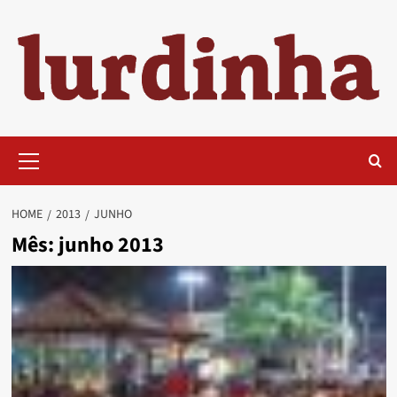
Skip
to
content
Primary
Menu
HOME
2013
JUNHO
Mês:
junho 2013