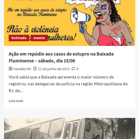
de
Maio,
no
Engenho
do
Porto
botinada
evento
Ação em repúdio aos casos de estupro na Baixada
Fluminense – sábado, dia 15/06
heraldo hb
11 de junho de 2013
0
Você sabia que a Baixada apresenta o maior número de
registros, nas delegacias de polícia na região Metropolitana do
RJ, de...
Read
Leia mais
more
about
Ação
em
repúdio
aos