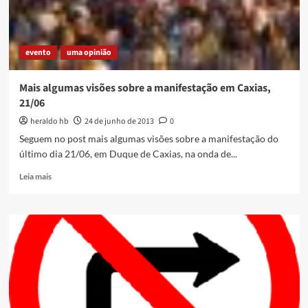
evento
uma opinião
Mais algumas visões sobre a manifestação em Caxias,
21/06
heraldo hb
24 de junho de 2013
0
Seguem no post mais algumas visões sobre a manifestação do
último dia 21/06, em Duque de Caxias, na onda de...
Read
Leia mais
more
about
Mais
algumas
visões
sobre
a
manifestação
em
Caxias,