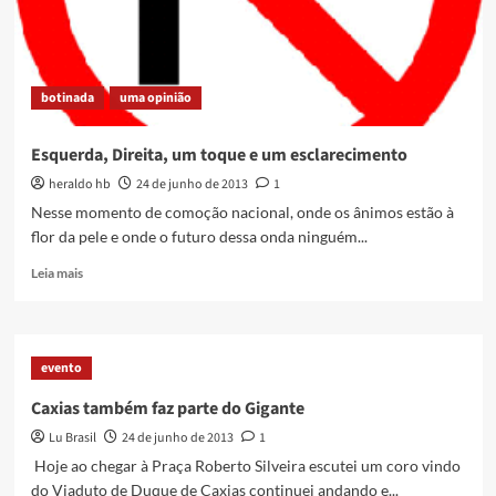
21/06
botinada
uma opinião
Esquerda, Direita, um toque e um esclarecimento
heraldo hb
24 de junho de 2013
1
Nesse momento de comoção nacional, onde os ânimos estão à
flor da pele e onde o futuro dessa onda ninguém...
Read
Leia mais
more
about
Esquerda,
Direita,
evento
um
toque
Caxias também faz parte do Gigante
e
Lu Brasil
24 de junho de 2013
1
um
esclarecimento
Hoje ao chegar à Praça Roberto Silveira escutei um coro vindo
do Viaduto de Duque de Caxias continuei andando e...