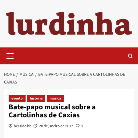
Skip
to
content
Primary
Menu
HOME
MÚSICA
BATE-PAPO MUSICAL SOBRE A CARTOLINHAS DE
CAXIAS
evento
história
música
Bate-papo musical sobre a
Cartolinhas de Caxias
heraldo hb
28 de janeiro de 2015
1