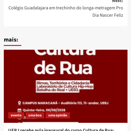
Next:
Colégio Guadalajara em trechinho do longa-metragem Pro
Dia Nascer Feliz
mais:
evento
uma boa
uma opinião
UERJ recebe aula inaugural do curso Cultura de Rua: