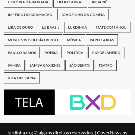
HISTÓRIA DA BAIXADA
HÉLIO CABRAL
IMBARIÊ
IMPÉRIO DO GRAMACHO
JOÃOZINHO DA GOMEIA
LIRA DE OURO
LU BRASIL
LURDINHA
MATE COM ANGU
MUSEU VIVO DO SÃO BENTO
MÚSICA
PAPO CAXIAS
PAULLO RAMOS
POESIA
POLÍTICA
RIO DE JANEIRO
SAMBA
SAMBA CAXIENSE
SÃO BENTO
TEATRO
VILA OPERÁRIA
lurdinha.org © alguns direitos reservados.
|
CoverNews
by