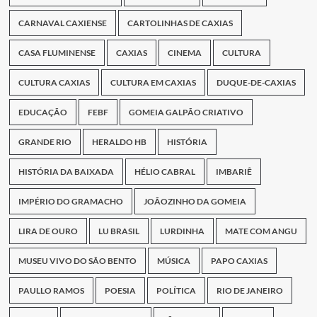
CARNAVAL CAXIENSE
CARTOLINHAS DE CAXIAS
CASA FLUMINENSE
CAXIAS
CINEMA
CULTURA
CULTURA CAXIAS
CULTURA EM CAXIAS
DUQUE-DE-CAXIAS
EDUCAÇÃO
FEBF
GOMEIA GALPÃO CRIATIVO
GRANDE RIO
HERALDO HB
HISTÓRIA
HISTÓRIA DA BAIXADA
HÉLIO CABRAL
IMBARIÊ
IMPÉRIO DO GRAMACHO
JOÃOZINHO DA GOMEIA
LIRA DE OURO
LU BRASIL
LURDINHA
MATE COM ANGU
MUSEU VIVO DO SÃO BENTO
MÚSICA
PAPO CAXIAS
PAULLO RAMOS
POESIA
POLÍTICA
RIO DE JANEIRO