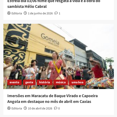
Estreia dia 03/06 filme que resgata a vida e a obra do
sambista Hélio Cabral
Editoria
1 de junho de 2026
1
evento
gente
história
música
uma boa
Imersões em Maracatu de Baque Virado e Capoeira
Angola em destaque no mês de abril em Caxias
Editoria
10 de abril de 2026
0