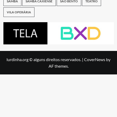
SAMBA
SAMBA CAXIENSE
SÃO BENTO
TEATRO
VILA OPERÁRIA
lurdinha.org © alguns direitos reservados.
|
CoverNews
by
AF themes.