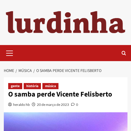
Skip
to
content
Primary
Menu
HOME
MÚSICA
O SAMBA PERDE VICENTE FELISBERTO
gente
história
música
O samba perde Vicente Felisberto
heraldo hb
20 de março de 2023
0