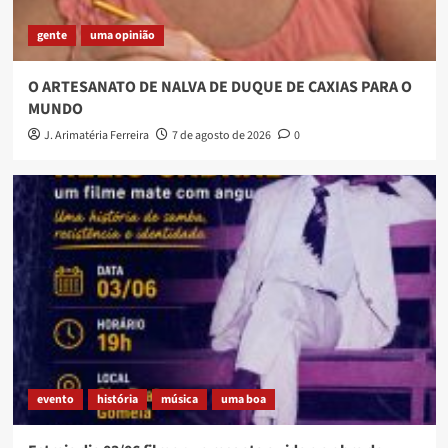
gente
uma opinião
O ARTESANATO DE NALVA DE DUQUE DE CAXIAS PARA O
MUNDO
J. Arimatéria Ferreira
7 de agosto de 2026
0
evento
história
música
uma boa