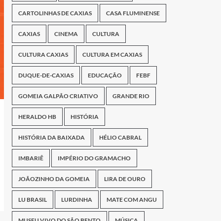
CARTOLINHAS DE CAXIAS
CASA FLUMINENSE
CAXIAS
CINEMA
CULTURA
CULTURA CAXIAS
CULTURA EM CAXIAS
DUQUE-DE-CAXIAS
EDUCAÇÃO
FEBF
GOMEIA GALPÃO CRIATIVO
GRANDE RIO
HERALDO HB
HISTÓRIA
HISTÓRIA DA BAIXADA
HÉLIO CABRAL
IMBARIÊ
IMPÉRIO DO GRAMACHO
JOÃOZINHO DA GOMEIA
LIRA DE OURO
LU BRASIL
LURDINHA
MATE COM ANGU
MUSEU VIVO DO SÃO BENTO
MÚSICA