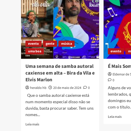
Sessã
Jesus
Visão
lança
Daqui
na
cidade
seu
livro
Trovoada
evento
gente
música
uma boa
evento
m
Uma semana de samba autoral
É Mais So
caxiense em alta – Bira da Vila e
Eldemar de 
Elvis Marlon
0
Alguns de v
heraldo hb
20 de maio de 2024
0
lembrados, q
Que o samba autoral caxiense está
domingos eu
num momento especial disso não se
com o título..
duvida, basta procurar saber. Tem uns
nomes...
Read
Leia mais
more
Read
Leia mais
about
more