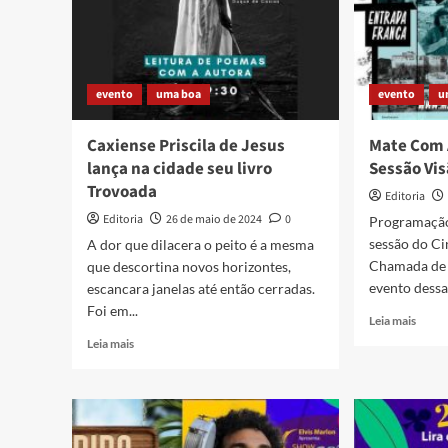
evento
uma boa
evento
u
Caxiense Priscila de Jesus
Mate Com 
lança na cidade seu livro
Sessão Vi
Trovoada
Editoria
Editoria
26 de maio de 2024
0
Programação
sessão do C
A dor que dilacera o peito é a mesma
Chamada de 
que descortina novos horizontes,
evento dessa 
escancara janelas até então cerradas.
Foi em...
Read
Leia mais
more
Read
Leia mais
about
more
Mate
about
Com
Caxiense
Angu
Priscila
apres
de