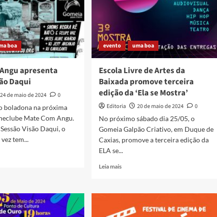
ma boa
evento
uma boa
Angu apresenta
Escola Livre de Artes da
são Daqui
Baixada promove terceira
edição da ‘Ela se Mostra’
24 de maio de 2024
0
Editoria
20 de maio de 2024
0
 boladona na próxima
ineclube Mate Com Angu.
No próximo sábado dia 25/05, o
Sessão Visão Daqui, o
Gomeia Galpão Criativo, em Duque de
vez tem...
Caxias, promove a terceira edição da
ELA se...
Read
Leia mais
more
about
Escola
Livre
enta
de