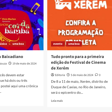
o
Artes
da
Baixada
promove
terceira
edição
da
‘Ela
se
úsica
uma boa
evento
uma boa
Mostra’
m Baixadiano
Tudo pronto para a primeira
edição do Festival de Cinema
Souza
19 de maio de 2024
de Xerém
ocês devem estar
Editoria
5 de maio de 2024
0
ue há dois ou três
De 8 a 11 de maio, Xerém, distrito de
 postei aqui uma crônica
Duque de Caxias, no Rio de Janeiro,
.
será o epicentro do...
Read
Leia mais
more
about