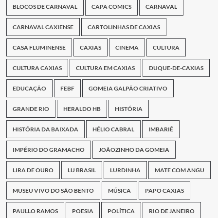
BLOCOS DE CARNAVAL
CAPA COMICS
CARNAVAL
CARNAVAL CAXIENSE
CARTOLINHAS DE CAXIAS
CASA FLUMINENSE
CAXIAS
CINEMA
CULTURA
CULTURA CAXIAS
CULTURA EM CAXIAS
DUQUE-DE-CAXIAS
EDUCAÇÃO
FEBF
GOMEIA GALPÃO CRIATIVO
GRANDE RIO
HERALDO HB
HISTÓRIA
HISTÓRIA DA BAIXADA
HÉLIO CABRAL
IMBARIÊ
IMPÉRIO DO GRAMACHO
JOÃOZINHO DA GOMEIA
LIRA DE OURO
LU BRASIL
LURDINHA
MATE COM ANGU
MUSEU VIVO DO SÃO BENTO
MÚSICA
PAPO CAXIAS
PAULLO RAMOS
POESIA
POLÍTICA
RIO DE JANEIRO