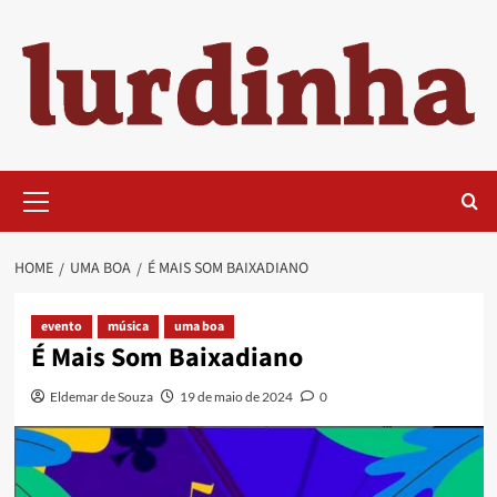
Skip
to
content
Primary
Menu
HOME
UMA BOA
É MAIS SOM BAIXADIANO
evento
música
uma boa
É Mais Som Baixadiano
Eldemar de Souza
19 de maio de 2024
0