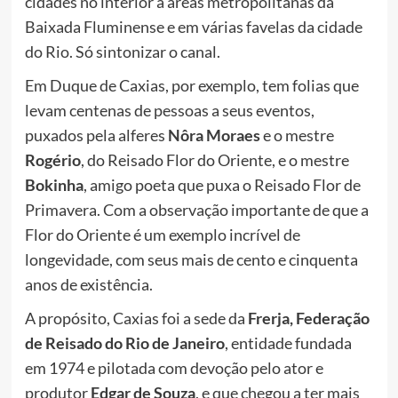
cidades no interior a áreas metropolitanas da
Baixada Fluminense e em várias favelas da cidade
do Rio. Só sintonizar o canal.
Em Duque de Caxias, por exemplo, tem folias que
levam centenas de pessoas a seus eventos,
puxados pela alferes
Nôra Moraes
e o mestre
Rogério
, do Reisado Flor do Oriente, e o mestre
Bokinha
, amigo poeta que puxa o Reisado Flor de
Primavera. Com a observação importante de que a
Flor do Oriente é um exemplo incrível de
longevidade, com seus mais de cento e cinquenta
anos de existência.
A propósito, Caxias foi a sede da
Frerja, Federação
de Reisado do Rio de Janeiro
, entidade fundada
em 1974 e pilotada com devoção pelo ator e
produtor
Edgar de Souza
, e que chegou a ter mais