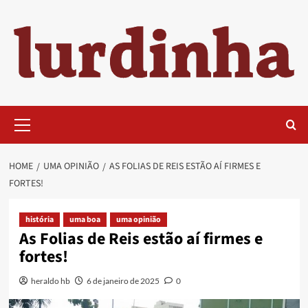
Skip
to
content
Primary
Menu
HOME
UMA OPINIÃO
AS FOLIAS DE REIS ESTÃO AÍ FIRMES E
FORTES!
história
uma boa
uma opinião
As Folias de Reis estão aí firmes e
fortes!
heraldo hb
6 de janeiro de 2025
0