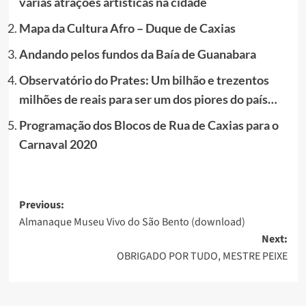
várias atrações artísticas na cidade
Mapa da Cultura Afro – Duque de Caxias
Andando pelos fundos da Baía de Guanabara
Observatório do Prates: Um bilhão e trezentos
milhões de reais para ser um dos piores do país…
Programação dos Blocos de Rua de Caxias para o
Carnaval 2020
Post
Previous:
Almanaque Museu Vivo do São Bento (download)
navigation
Next:
OBRIGADO POR TUDO, MESTRE PEIXE