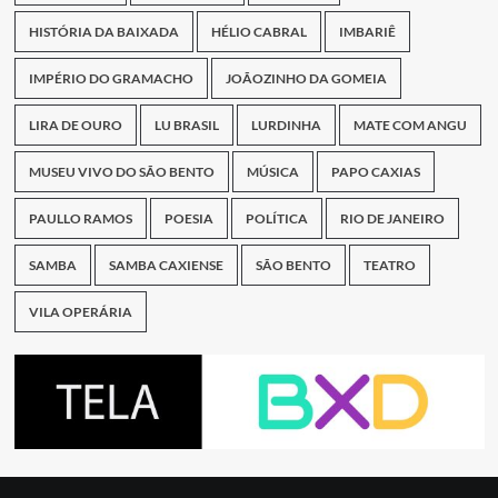
HISTÓRIA DA BAIXADA
HÉLIO CABRAL
IMBARIÊ
IMPÉRIO DO GRAMACHO
JOÃOZINHO DA GOMEIA
LIRA DE OURO
LU BRASIL
LURDINHA
MATE COM ANGU
MUSEU VIVO DO SÃO BENTO
MÚSICA
PAPO CAXIAS
PAULLO RAMOS
POESIA
POLÍTICA
RIO DE JANEIRO
SAMBA
SAMBA CAXIENSE
SÃO BENTO
TEATRO
VILA OPERÁRIA