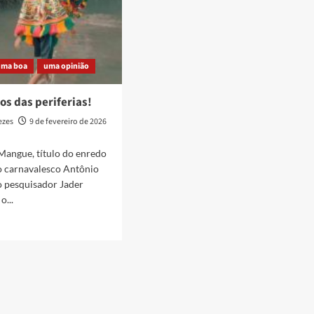
uma boa
uma opinião
os das periferias!
ezes
9 de fevereiro de 2026
Mangue, título do enredo
o carnavalesco Antônio
o pesquisador Jader
o...
s
rias!