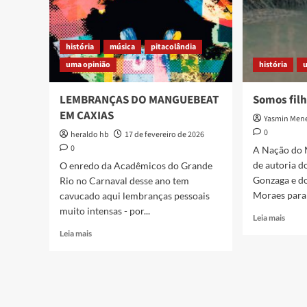
história
música
pitacolândia
uma opinião
história
LEMBRANÇAS DO MANGUEBEAT
Somos filh
EM CAXIAS
Yasmin Men
0
heraldo hb
17 de fevereiro de 2026
0
A Nação do 
de autoria d
O enredo da Acadêmicos do Grande
Gonzaga e d
Rio no Carnaval desse ano tem
Moraes para 
cavucado aqui lembranças pessoais
muito intensas - por...
Read
Leia mais
more
Read
Leia mais
about
more
Somo
about
filhos
LEMBRANÇAS
das
DO
perife
MANGUEBEAT