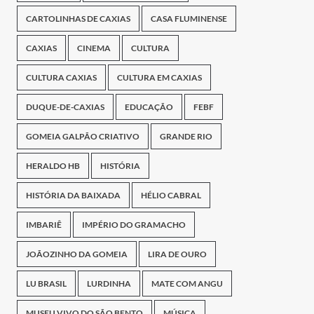
CARTOLINHAS DE CAXIAS
CASA FLUMINENSE
CAXIAS
CINEMA
CULTURA
CULTURA CAXIAS
CULTURA EM CAXIAS
DUQUE-DE-CAXIAS
EDUCAÇÃO
FEBF
GOMEIA GALPÃO CRIATIVO
GRANDE RIO
HERALDO HB
HISTÓRIA
HISTÓRIA DA BAIXADA
HÉLIO CABRAL
IMBARIÊ
IMPÉRIO DO GRAMACHO
JOÃOZINHO DA GOMEIA
LIRA DE OURO
LU BRASIL
LURDINHA
MATE COM ANGU
MUSEU VIVO DO SÃO BENTO
MÚSICA