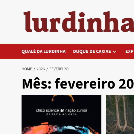
Skip
to
content
QUALÉ DA LURDINHA
DUQUE DE CAXIAS
EXP
HOME
2026
FEVEREIRO
Mês:
fevereiro 2