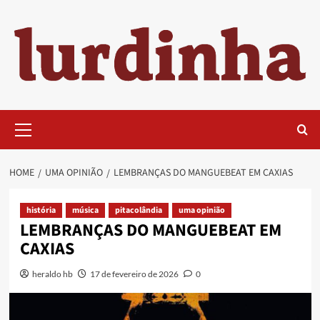
Skip
to
content
Primary
Menu
HOME
UMA OPINIÃO
LEMBRANÇAS DO MANGUEBEAT EM CAXIAS
história
música
pitacolândia
uma opinião
LEMBRANÇAS DO MANGUEBEAT EM
CAXIAS
heraldo hb
17 de fevereiro de 2026
0