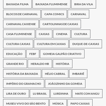
BAIXADA FILMA
BAIXADA FLUMIMENSE
BIRA DA VILA
BLOCOS DE CARNAVAL
CAPA COMICS
CARNAVAL
CARNAVAL CAXIENSE
CARTOLINHAS DE CAXIAS
CASA FLUMINENSE
CAXIAS
CINEMA
CULTURA
CULTURA CAXIAS
CULTURA EM CAXIAS
DUQUE-DE-CAXIAS
EDUCAÇÃO
FEBF
GOMEIA GALPÃO CRIATIVO
GRANDE RIO
HERALDO HB
HISTÓRIA
HISTÓRIA DA BAIXADA
HÉLIO CABRAL
IMBARIÊ
IMPÉRIO DO GRAMACHO
JOÃOZINHO DA GOMEIA
LIRA DE OURO
LU BRASIL
LURDINHA
MATE COM ANGU
MUSEU VIVO DO SÃO BENTO
MÚSICA
PAPO CAXIAS