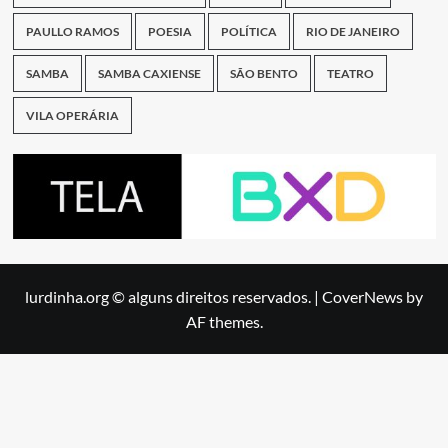
PAULLO RAMOS
POESIA
POLÍTICA
RIO DE JANEIRO
SAMBA
SAMBA CAXIENSE
SÃO BENTO
TEATRO
VILA OPERÁRIA
lurdinha.org © alguns direitos reservados.
|
CoverNews
by
AF themes.