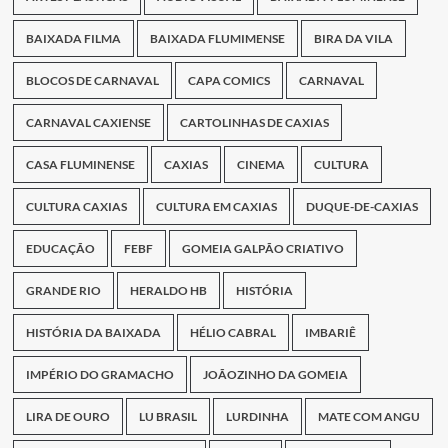
BAIXADA FILMA
BAIXADA FLUMIMENSE
BIRA DA VILA
BLOCOS DE CARNAVAL
CAPA COMICS
CARNAVAL
CARNAVAL CAXIENSE
CARTOLINHAS DE CAXIAS
CASA FLUMINENSE
CAXIAS
CINEMA
CULTURA
CULTURA CAXIAS
CULTURA EM CAXIAS
DUQUE-DE-CAXIAS
EDUCAÇÃO
FEBF
GOMEIA GALPÃO CRIATIVO
GRANDE RIO
HERALDO HB
HISTÓRIA
HISTÓRIA DA BAIXADA
HÉLIO CABRAL
IMBARIÊ
IMPÉRIO DO GRAMACHO
JOÃOZINHO DA GOMEIA
LIRA DE OURO
LU BRASIL
LURDINHA
MATE COM ANGU