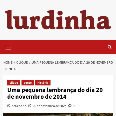
Skip
to
content
Primary
Menu
HOME
CLIQUE
UMA PEQUENA LEMBRANÇA DO DIA 20 DE NOVEMBRO
DE 2014
clique
gente
história
Uma pequena lembrança do dia 20
de novembro de 2014
heraldo hb
20 de novembro de 2025
0