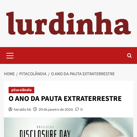
Skip
to
content
Primary
Menu
HOME
PITACOLÂNDIA
O ANO DA PAUTA EXTRATERRESTRE
pitacolândia
O ANO DA PAUTA EXTRATERRESTRE
heraldo hb
20 de janeiro de 2026
0