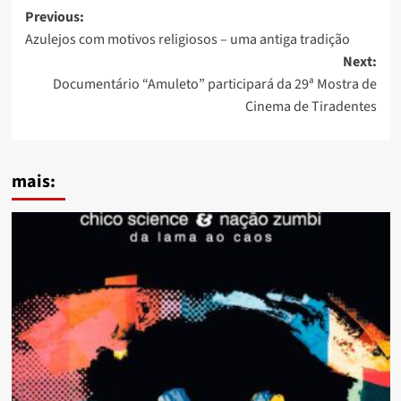
Post
Previous:
Azulejos com motivos religiosos – uma antiga tradição
navigation
Next:
Documentário “Amuleto” participará da 29ª Mostra de
Cinema de Tiradentes
mais: