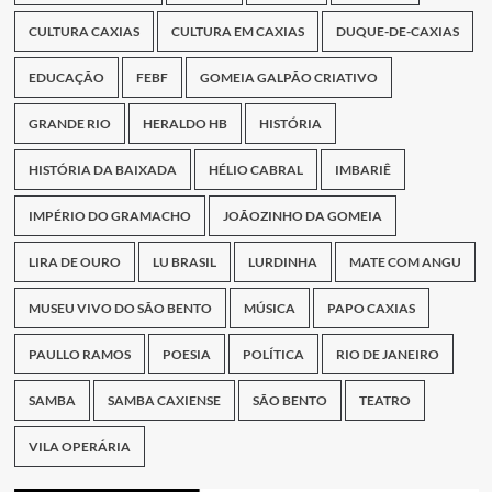
CULTURA CAXIAS
CULTURA EM CAXIAS
DUQUE-DE-CAXIAS
EDUCAÇÃO
FEBF
GOMEIA GALPÃO CRIATIVO
GRANDE RIO
HERALDO HB
HISTÓRIA
HISTÓRIA DA BAIXADA
HÉLIO CABRAL
IMBARIÊ
IMPÉRIO DO GRAMACHO
JOÃOZINHO DA GOMEIA
LIRA DE OURO
LU BRASIL
LURDINHA
MATE COM ANGU
MUSEU VIVO DO SÃO BENTO
MÚSICA
PAPO CAXIAS
PAULLO RAMOS
POESIA
POLÍTICA
RIO DE JANEIRO
SAMBA
SAMBA CAXIENSE
SÃO BENTO
TEATRO
VILA OPERÁRIA