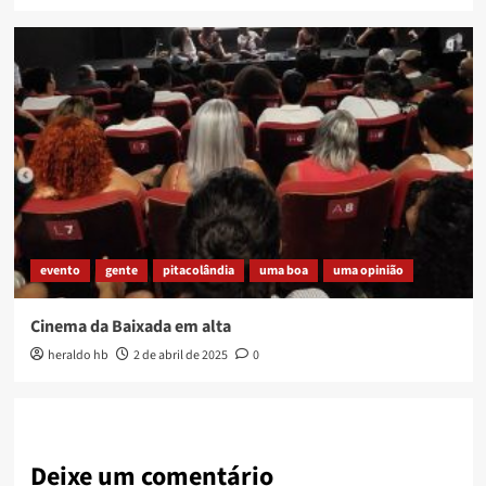
evento
gente
pitacolândia
uma boa
uma opinião
Cinema da Baixada em alta
heraldo hb
2 de abril de 2025
0
Deixe um comentário