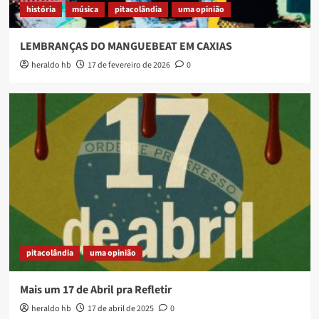
história
música
pitacolândia
uma opinião
LEMBRANÇAS DO MANGUEBEAT EM CAXIAS
heraldo hb
17 de fevereiro de 2026
0
pitacolândia
uma opinião
Mais um 17 de Abril pra Refletir
heraldo hb
17 de abril de 2025
0