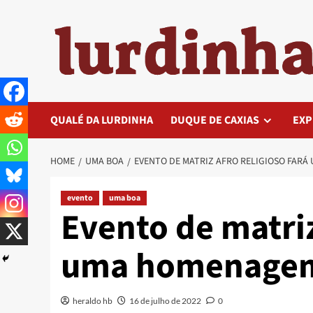
Skip
to
content
QUALÉ DA LURDINHA
DUQUE DE CAXIAS
EXP
HOME
UMA BOA
EVENTO DE MATRIZ AFRO RELIGIOSO FARÁ
evento
uma boa
Evento de matriz
uma homenagem 
heraldo hb
16 de julho de 2022
0