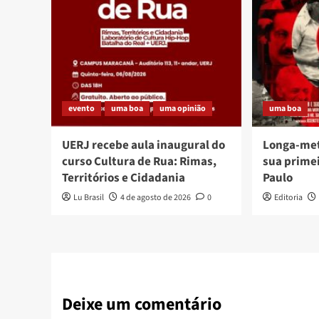
evento
uma boa
uma opinião
uma boa
UERJ recebe aula inaugural do
Longa-me
curso Cultura de Rua: Rimas,
sua prime
Territórios e Cidadania
Paulo
Lu Brasil
4 de agosto de 2026
0
Editoria
Deixe um comentário