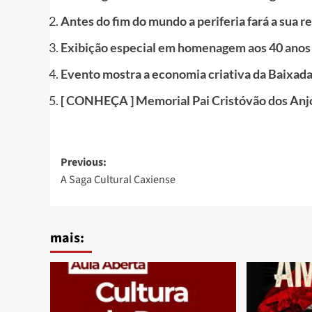
Antes do fim do mundo a periferia fará a sua r
Exibição especial em homenagem aos 40 anos
Evento mostra a economia criativa da Baixad
[ CONHEÇA ] Memorial Pai Cristóvão dos Anjo
Post
Previous:
A Saga Cultural Caxiense
navigation
mais: