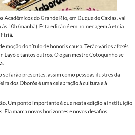
mba Acadêmicos do Grande Rio, em Duque de Caxias, vai
io às 10h (manhã). Esta edição é em homenagem à etnia
itriã.
de moção do título de honoris causa. Terão vários afoxés
in Layó e tantos outros. O ogãn mestre Cotoquinho se
a.
o se farão presentes, assim como pessoas ilustres da
ira dos Oborós é uma celebração à cultura e à
ição. Um ponto importante é que nesta edição a instituição
s. Ela marca novos horizontes e novos desafios.