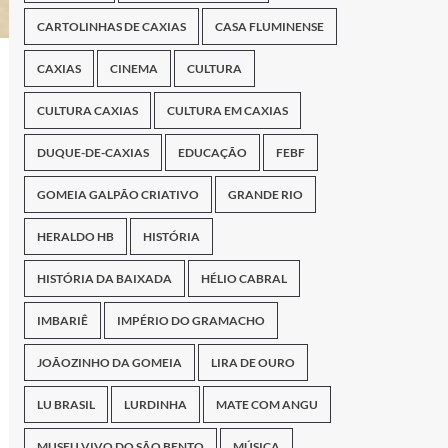
CARTOLINHAS DE CAXIAS
CASA FLUMINENSE
CAXIAS
CINEMA
CULTURA
CULTURA CAXIAS
CULTURA EM CAXIAS
DUQUE-DE-CAXIAS
EDUCAÇÃO
FEBF
GOMEIA GALPÃO CRIATIVO
GRANDE RIO
HERALDO HB
HISTÓRIA
HISTÓRIA DA BAIXADA
HÉLIO CABRAL
IMBARIÊ
IMPÉRIO DO GRAMACHO
JOÃOZINHO DA GOMEIA
LIRA DE OURO
LU BRASIL
LURDINHA
MATE COM ANGU
MUSEU VIVO DO SÃO BENTO
MÚSICA