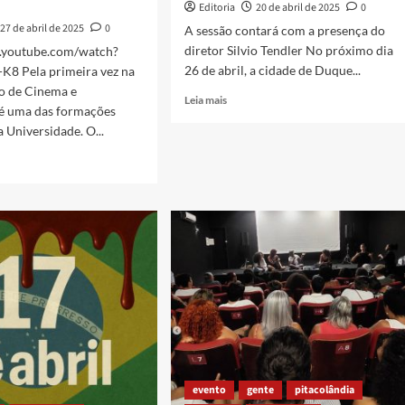
Editoria
20 de abril de 2025
0
27 de abril de 2025
0
A sessão contará com a presença do
diretor Silvio Tendler No próximo dia
.youtube.com/watch?
26 de abril, a cidade de Duque...
K8 Pela primeira vez na
so de Cinema e
Read
Leia mais
 é uma das formações
more
a Universidade. O...
about
Filme
sobre
Leonel
Brizola
tem
exibição
gratuita
mento
em
Caxias
ma
da
evento
gente
pitacolândia