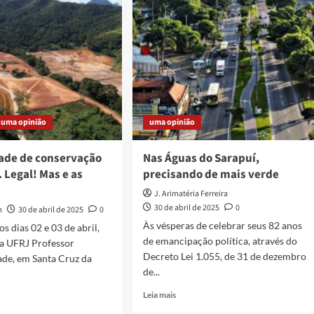
da,
da
nense
uma opinião
uma opinião
ade de conservação
Nas Águas do Sarapuí,
 Legal! Mas e as
precisando de mais verde
J. Arimatéria Ferreira
30 de abril de 2025
0
m
30 de abril de 2025
0
Às vésperas de celebrar seus 82 anos
s dias 02 e 03 de abril,
de emancipação política, através do
a UFRJ Professor
Decreto Lei 1.055, de 31 de dezembro
ade, em Santa Cruz da
de...
Read
Leia mais
more