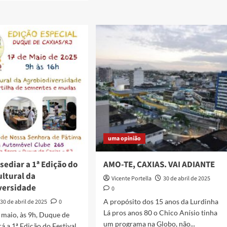
about
Nas
Águas
de
do
Sarapuí,
rvação
precisando
de
.
mais
verde
s?
uma opinião
 sediar a 1ª Edição do
AMO-TE, CAXIAS. VAI ADIANTE
ultural da
Vicente Portella
30 de abril de 2025
versidade
0
A propósito dos 15 anos da Lurdinha
30 de abril de 2025
0
Lá pros anos 80 o Chico Anísio tinha
 maio, às 9h, Duque de
um programa na Globo, não...
rá a 1ª Edição do Festival