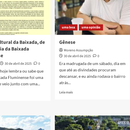
uma boa
uma opinião
ltural da Baixada, de
Gênese
Dia da Baixada
Moreno Assumpção
se
30 de abril de 2025
0
Era madrugada de um sábado, dia em
30 de abril de 2025
0
que até as divindades procuram
hoje lembra ou sabe que
descansar, e eu ainda rodava o bairro
xada Fluminense foi uma
atrás...
e veio junto com uma...
Read
Leia mais
more
about
Gênese
ral