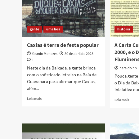
gente
uma boa
história
Caxias é terra de festa popular
A Carta Cu
2000, e o 
Yasmin Menezes
30 de abril de 2025
Fluminen
1
Neste dia da Baixada, a gente brinca
heraldo hb
com o sofisticado letreiro na Baía de
Pouca gente 
Guanabara para afirmar que Caxias,
o Dia da Bai
além...
iniciativa qu
Read
Leia mais
Read
Leia mais
more
more
about
about
Caxias
A
é
Carta
terra
Cultu
de
da
festa