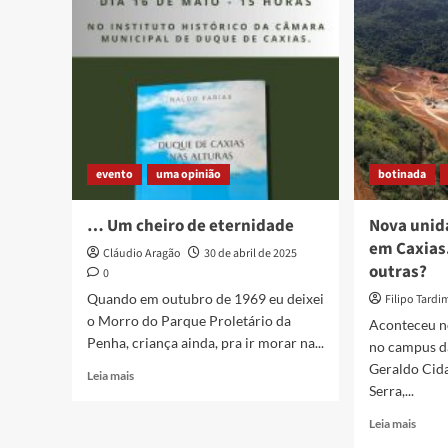
Baixa
popular
de
2000,
e
o
Dia
da
Baixa
Flumi
evento
uma opinião
botinada
… Um cheiro de eternidade
Nova unid
em Caxias.
Cláudio Aragão
30 de abril de 2025
outras?
0
Quando em outubro de 1969 eu deixei
Filipo Tardi
o Morro do Parque Proletário da
Aconteceu no
Penha, criança ainda, pra ir morar na...
no campus d
Geraldo Cid
Read
Leia mais
Serra,...
more
about
Read
Leia mais
…
more