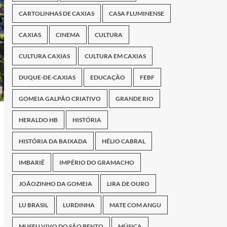
CARTOLINHAS DE CAXIAS
CASA FLUMINENSE
CAXIAS
CINEMA
CULTURA
CULTURA CAXIAS
CULTURA EM CAXIAS
DUQUE-DE-CAXIAS
EDUCAÇÃO
FEBF
GOMEIA GALPÃO CRIATIVO
GRANDE RIO
HERALDO HB
HISTÓRIA
HISTÓRIA DA BAIXADA
HÉLIO CABRAL
IMBARIÊ
IMPÉRIO DO GRAMACHO
JOÃOZINHO DA GOMEIA
LIRA DE OURO
LU BRASIL
LURDINHA
MATE COM ANGU
MUSEU VIVO DO SÃO BENTO
MÚSICA