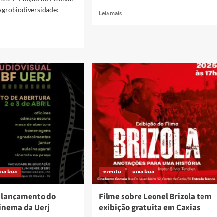
Agrobiodiversidade:
Read
Leia mais
more
about
AMO-
TE,
CAXIAS.
s
VAI
ADIANTE
o
al
ral
iodiversidade
ma boa
evento
uma boa
o lançamento do
Filme sobre Leonel Brizola tem
Cinema da Uerj
exibição gratuita em Caxias