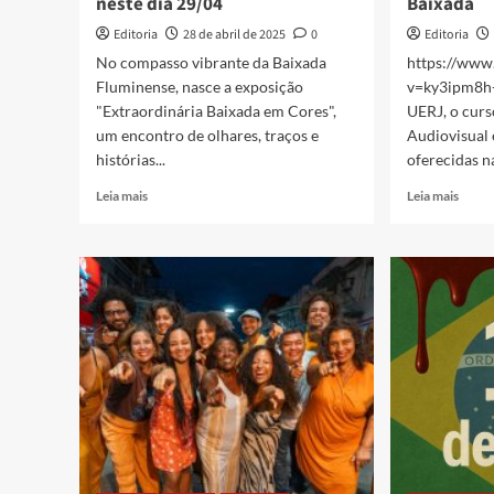
neste dia 29/04
Baixada
Editoria
28 de abril de 2025
0
Editoria
No compasso vibrante da Baixada
https://www
Fluminense, nasce a exposição
v=ky3ipm8h-
"Extraordinária Baixada em Cores",
UERJ, o cur
um encontro de olhares, traços e
Audiovisual
histórias...
oferecidas n
Read
Read
Leia mais
Leia mais
more
more
about
about
Exposição
Como
Extraordinária
foi
Baixada
o
em
lança
Cores
do
será
curso
lançada
de
neste
Cine
dia
da
29/04
Uerj
Baixa