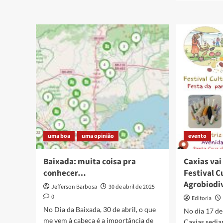
Um
about
cheiro
Nova
de
unida
eternidade
de
conse
em
Caxias
Legal!
Mas
e
as
outra
uma boa
uma opinião
evento
Baixada: muita coisa pra
Caxias vai
conhecer…
Festival C
Agrobiodi
Jefferson Barbosa
30 de abril de 2025
0
Editoria
No Dia da Baixada, 30 de abril, o que
No dia 17 de
me vem à cabeça é a importância de
Caxias sedia