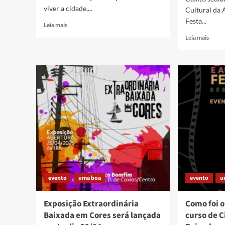
viver a cidade,...
Cultural da 
Festa...
Read
Leia mais
more
Read
Leia mais
about
more
Baixada:
about
muita
Caxia
coisa
vai
pra
sediar
conhecer…
a
1ª
Ediçã
do
Festiv
Cultu
da
Agrob
evento
uma boa
evento
u
Exposição Extraordinária
Como foi 
Baixada em Cores será lançada
curso de 