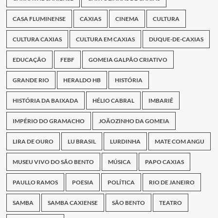
CASA FLUMINENSE
CAXIAS
CINEMA
CULTURA
CULTURA CAXIAS
CULTURA EM CAXIAS
DUQUE-DE-CAXIAS
EDUCAÇÃO
FEBF
GOMEIA GALPÃO CRIATIVO
GRANDE RIO
HERALDO HB
HISTÓRIA
HISTÓRIA DA BAIXADA
HÉLIO CABRAL
IMBARIÊ
IMPÉRIO DO GRAMACHO
JOÃOZINHO DA GOMEIA
LIRA DE OURO
LU BRASIL
LURDINHA
MATE COM ANGU
MUSEU VIVO DO SÃO BENTO
MÚSICA
PAPO CAXIAS
PAULLO RAMOS
POESIA
POLÍTICA
RIO DE JANEIRO
SAMBA
SAMBA CAXIENSE
SÃO BENTO
TEATRO