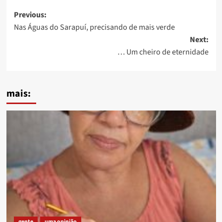
Post
Previous:
Nas Águas do Sarapuí, precisando de mais verde
navigation
Next:
… Um cheiro de eternidade
mais:
gente
uma opinião