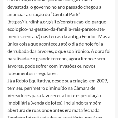
devastada, o governo no ano passado chegou a
anunciar a criação do “Central Park”
(https://lurdinha.org/site/construcao-de-parque-
ecologico-na-gestao-da-familia-reis-parece-ate-
mentira-entao/) nas terras da antiga Feuduc. Mas a
única coisa que aconteceu até o dia de hoje foi a
derrubada das árvores, o que soa irônico. A obra foi
paralisada e o grande terreno, agora limpo e sem
árvores, pode sofrer com invasões ou novos
loteamentos irregulares.
Já a Rebio Equitativa, desde sua criação, em 2009,
tem seu perímetro diminuído na Câmara de
Vereadores para favorecer a forte especulação
imobiliária (venda de lotes), incluindo também
abertura de ruas onde antes era mata fechada.
Também foi retirada de seu território uma área