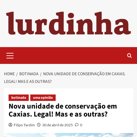
Skip
to
content
Primary
Menu
HOME
BOTINADA
NOVA UNIDADE DE CONSERVAÇÃO EM CAXIAS.
LEGAL! MAS E AS OUTRAS?
botinada
uma opinião
Nova unidade de conservação em
Caxias. Legal! Mas e as outras?
Filipo Tardim
30 de abril de 2025
0