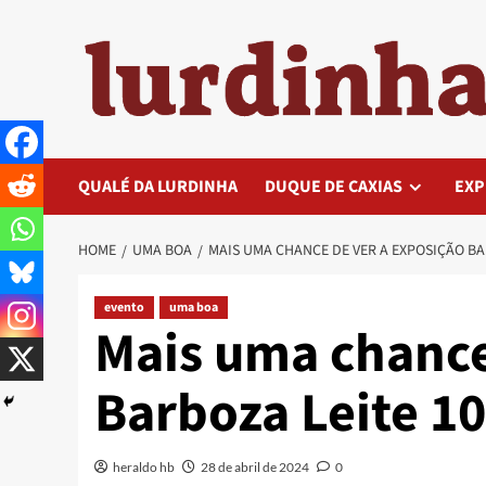
Skip
to
content
QUALÉ DA LURDINHA
DUQUE DE CAXIAS
EXP
HOME
UMA BOA
MAIS UMA CHANCE DE VER A EXPOSIÇÃO BA
evento
uma boa
Mais uma chance
Barboza Leite 1
heraldo hb
28 de abril de 2024
0