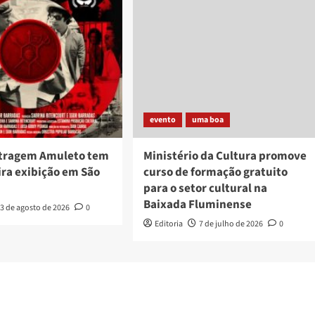
evento
uma boa
tragem Amuleto tem
Ministério da Cultura promove
ira exibição em São
curso de formação gratuito
para o setor cultural na
Baixada Fluminense
3 de agosto de 2026
0
Editoria
7 de julho de 2026
0