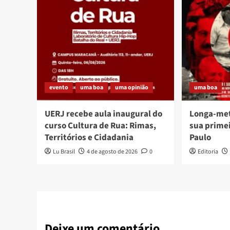
evento
uma boa
uma opinião
uma boa
UERJ recebe aula inaugural do
Longa-me
curso Cultura de Rua: Rimas,
sua prime
Territórios e Cidadania
Paulo
Lu Brasil
4 de agosto de 2026
0
Editoria
Deixe um comentário