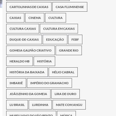
CARTOLINHAS DE CAXIAS
CASA FLUMINENSE
CAXIAS
CINEMA
CULTURA
CULTURA CAXIAS
CULTURA EM CAXIAS
DUQUE-DE-CAXIAS
EDUCAÇÃO
FEBF
GOMEIA GALPÃO CRIATIVO
GRANDE RIO
HERALDO HB
HISTÓRIA
HISTÓRIA DA BAIXADA
HÉLIO CABRAL
IMBARIÊ
IMPÉRIO DO GRAMACHO
JOÃOZINHO DA GOMEIA
LIRA DE OURO
LU BRASIL
LURDINHA
MATE COM ANGU
MUSEU VIVO DO SÃO BENTO
MÚSICA