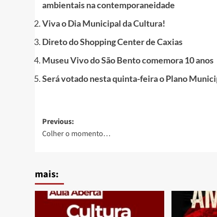
ambientais na contemporaneidade
Viva o Dia Municipal da Cultura!
Direto do Shopping Center de Caxias
Museu Vivo do São Bento comemora 10 anos
Será votado nesta quinta-feira o Plano Munic
Post
Previous:
Colher o momento…
navigation
mais: