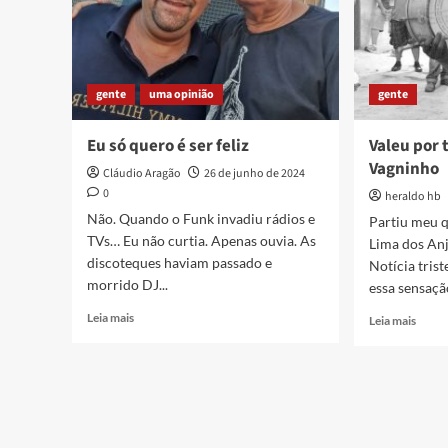
gente
uma opinião
gente
Eu só quero é ser feliz
Valeu por 
Vagninho
Cláudio Aragão
26 de junho de 2024
0
heraldo hb
Não. Quando o Funk invadiu rádios e
Partiu meu 
TVs… Eu não curtia. Apenas ouvia. As
Lima dos Anj
discoteques haviam passado e
Notícia trist
morrido DJ...
essa sensação
Read
Leia mais
Read
Leia mais
more
more
about
about
Eu
Valeu
só
por
quero
tudo,
é
Mestr
ser