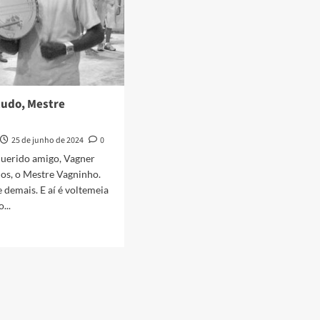
tudo, Mestre
25 de junho de 2024
0
querido amigo, Vagner
os, o Mestre Vagninho.
e demais. E aí é voltemeia
...
e