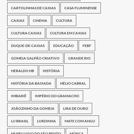
CARTOLINHAS DE CAXIAS
CASA FLUMINENSE
CAXIAS
CINEMA
CULTURA
CULTURA CAXIAS
CULTURA EM CAXIAS
DUQUE-DE-CAXIAS
EDUCAÇÃO
FEBF
GOMEIA GALPÃO CRIATIVO
GRANDE RIO
HERALDO HB
HISTÓRIA
HISTÓRIA DA BAIXADA
HÉLIO CABRAL
IMBARIÊ
IMPÉRIO DO GRAMACHO
JOÃOZINHO DA GOMEIA
LIRA DE OURO
LU BRASIL
LURDINHA
MATE COM ANGU
MUSEU VIVO DO SÃO BENTO
MÚSICA