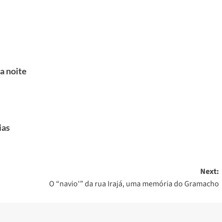
a noite
ias
Next:
O “navio'” da rua Irajá, uma memória do Gramacho