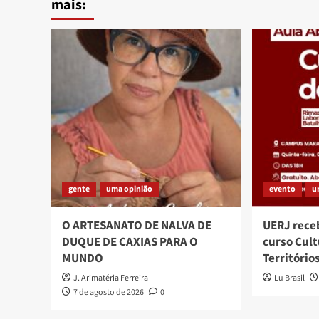
mais:
gente
uma opinião
evento
u
O ARTESANATO DE NALVA DE
UERJ rece
DUQUE DE CAXIAS PARA O
curso Cult
MUNDO
Território
J. Arimatéria Ferreira
Lu Brasil
7 de agosto de 2026
0