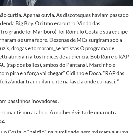
ão curtia. Apenas ouvia. As discoteques haviam passado
lenda Big Boy. O ritmo era outro. Vindo das
tro grande foi Marlboro), foi Rômulo Costa e sua equipe
tornaram-se uma febre. Dezenas de MCs surgiram sob a
uzis, drogas e tornaram_se artistas O programa de
tti atingiam altos índices de audiência. Bob Run e o RAP
U (rap dos bailes), ambos do Pantanal. Marcinho e
com pira e a força vai chegar” Cidinho e Doca. “RAP das
 feliz/andar tranquilamente na favela onde eu nasci..”
om passinhos inovadores .
o romantismo acabou. A mulher é vista de uma outra
oz.
lo Costa, o “paizão”, na humildade, sem máscara alguma,