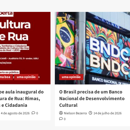
ma boa
uma opinião
uma opinião
be aula inaugural do
O Brasil precisa de um Banco
ura de Rua: Rimas,
Nacional de Desenvolvimento
s e Cidadania
Cultural
4 de agosto de 2026
0
Nielson Bezerra
14 de julho de 2026
0