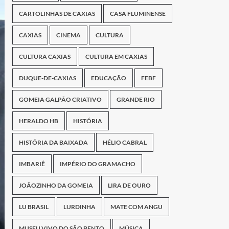
CARTOLINHAS DE CAXIAS
CASA FLUMINENSE
CAXIAS
CINEMA
CULTURA
CULTURA CAXIAS
CULTURA EM CAXIAS
DUQUE-DE-CAXIAS
EDUCAÇÃO
FEBF
GOMEIA GALPÃO CRIATIVO
GRANDE RIO
HERALDO HB
HISTÓRIA
HISTÓRIA DA BAIXADA
HÉLIO CABRAL
IMBARIÊ
IMPÉRIO DO GRAMACHO
JOÃOZINHO DA GOMEIA
LIRA DE OURO
LU BRASIL
LURDINHA
MATE COM ANGU
MUSEU VIVO DO SÃO BENTO
MÚSICA