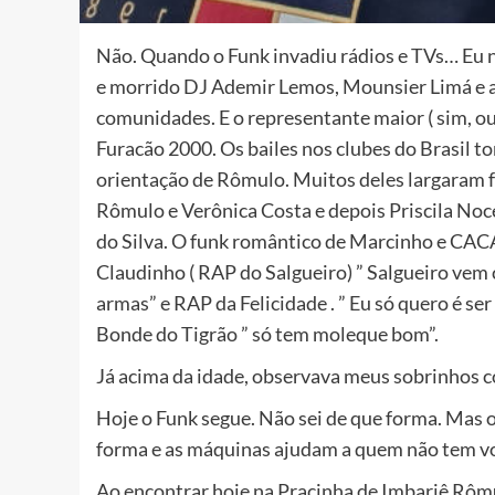
Não. Quando o Funk invadiu rádios e TVs… Eu n
e morrido DJ Ademir Lemos, Mounsier Limá e a 
comunidades. E o representante maior ( sim, ou
Furacão 2000. Os bailes nos clubes do Brasil 
orientação de Rômulo. Muitos deles largaram f
Rômulo e Verônica Costa e depois Priscila Noce
do Silva. O funk romântico de Marcinho e CACA
Claudinho ( RAP do Salgueiro) ” Salgueiro vem 
armas” e RAP da Felicidade . ” Eu só quero é ser
Bonde do Tigrão ” só tem moleque bom”.
Já acima da idade, observava meus sobrinhos c
Hoje o Funk segue. Não sei de que forma. Mas 
forma e as máquinas ajudam a quem não tem v
Ao encontrar hoje na Pracinha de Imbariê Rômu