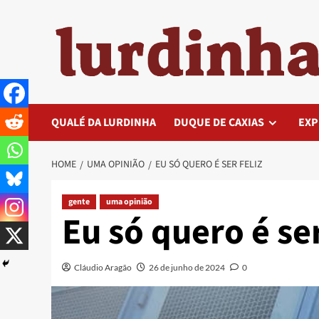
Skip
to
content
QUALÉ DA LURDINHA
DUQUE DE CAXIAS
EXP
HOME
UMA OPINIÃO
EU SÓ QUERO É SER FELIZ
gente
uma opinião
Eu só quero é ser
Cláudio Aragão
26 de junho de 2024
0