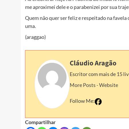
me aproximei dele e o parabenizei por sua trajet
Quem não quer ser feliz e respeitado na favel
uma.
(araggao)
Cláudio Aragão
Escritor com mais de 15 li
More Posts
-
Website
Follow Me:
Compartilhar