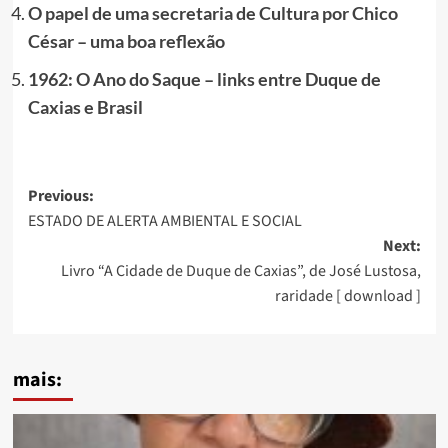
O papel de uma secretaria de Cultura por Chico
César – uma boa reflexão
1962: O Ano do Saque – links entre Duque de
Caxias e Brasil
Post
Previous:
ESTADO DE ALERTA AMBIENTAL E SOCIAL
navigation
Next:
Livro “A Cidade de Duque de Caxias”, de José Lustosa,
raridade [ download ]
mais: