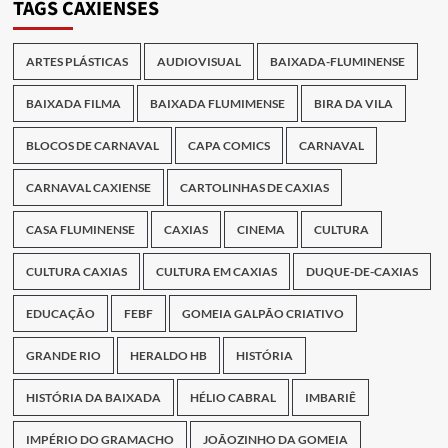
TAGS CAXIENSES
ARTES PLÁSTICAS
AUDIOVISUAL
BAIXADA-FLUMINENSE
BAIXADA FILMA
BAIXADA FLUMIMENSE
BIRA DA VILA
BLOCOS DE CARNAVAL
CAPA COMICS
CARNAVAL
CARNAVAL CAXIENSE
CARTOLINHAS DE CAXIAS
CASA FLUMINENSE
CAXIAS
CINEMA
CULTURA
CULTURA CAXIAS
CULTURA EM CAXIAS
DUQUE-DE-CAXIAS
EDUCAÇÃO
FEBF
GOMEIA GALPÃO CRIATIVO
GRANDE RIO
HERALDO HB
HISTÓRIA
HISTÓRIA DA BAIXADA
HÉLIO CABRAL
IMBARIÊ
IMPÉRIO DO GRAMACHO
JOÃOZINHO DA GOMEIA