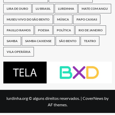
LIRA DE OURO
LU BRASIL
LURDINHA
MATE COM ANGU
MUSEU VIVO DO SÃO BENTO
MÚSICA
PAPO CAXIAS
PAULLO RAMOS
POESIA
POLÍTICA
RIO DE JANEIRO
SAMBA
SAMBA CAXIENSE
SÃO BENTO
TEATRO
VILA OPERÁRIA
lurdinha.org © alguns direitos reservados.
|
CoverNews
by
AF themes.