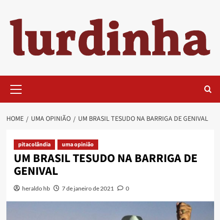
Skip
to
content
Primary
Menu
HOME
UMA OPINIÃO
UM BRASIL TESUDO NA BARRIGA DE GENIVAL
pitacolândia
uma opinião
UM BRASIL TESUDO NA BARRIGA DE
GENIVAL
heraldo hb
7 de janeiro de 2021
0