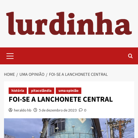
Skip
to
content
Primary
Menu
HOME
UMA OPINIÃO
FOI-SE A LANCHONETE CENTRAL
história
pitacolândia
uma opinião
FOI-SE A LANCHONETE CENTRAL
heraldo hb
5 de dezembro de 2023
0