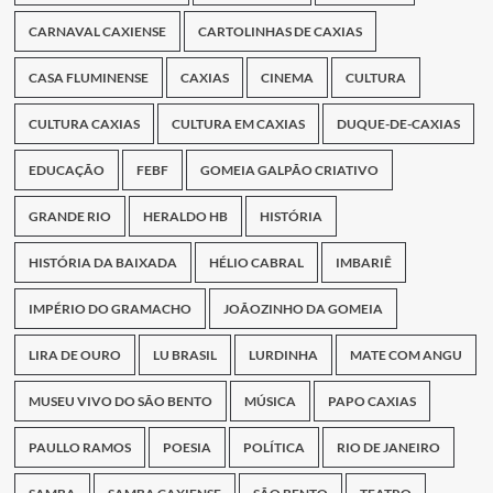
CARNAVAL CAXIENSE
CARTOLINHAS DE CAXIAS
CASA FLUMINENSE
CAXIAS
CINEMA
CULTURA
CULTURA CAXIAS
CULTURA EM CAXIAS
DUQUE-DE-CAXIAS
EDUCAÇÃO
FEBF
GOMEIA GALPÃO CRIATIVO
GRANDE RIO
HERALDO HB
HISTÓRIA
HISTÓRIA DA BAIXADA
HÉLIO CABRAL
IMBARIÊ
IMPÉRIO DO GRAMACHO
JOÃOZINHO DA GOMEIA
LIRA DE OURO
LU BRASIL
LURDINHA
MATE COM ANGU
MUSEU VIVO DO SÃO BENTO
MÚSICA
PAPO CAXIAS
PAULLO RAMOS
POESIA
POLÍTICA
RIO DE JANEIRO