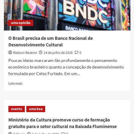
uma opinião
O Brasil precisa de um Banco Nacional de
Desenvolvimento Cultural
Nielson Bezerra
14 de julho de 2026
0
Poucas ideias marcaram tão profundamente o pensamento
econômico brasileiro quanto a concepção de desenvolvimento
formulada por Celso Furtado. Em um...
Read
Leia mais
more
about
O
Brasil
evento
uma boa
precisa
de
Ministério da Cultura promove curso de formação
um
gratuito para o setor cultural na Baixada Fluminense
Banco
Nacional