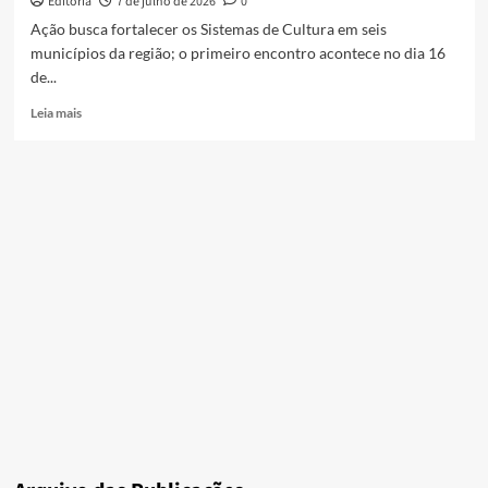
Editoria
7 de julho de 2026
0
de
Ação busca fortalecer os Sistemas de Cultura em seis
Desenvolvimento
municípios da região; o primeiro encontro acontece no dia 16
Cultural
de...
Read
Leia mais
more
about
Ministério
da
Cultura
promove
curso
de
formação
gratuito
para
o
setor
cultural
na
Baixada
Fluminense