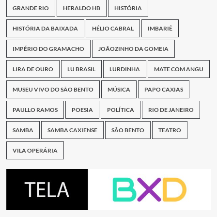
GRANDE RIO
HERALDO HB
HISTÓRIA
HISTÓRIA DA BAIXADA
HÉLIO CABRAL
IMBARIÊ
IMPÉRIO DO GRAMACHO
JOÃOZINHO DA GOMEIA
LIRA DE OURO
LU BRASIL
LURDINHA
MATE COM ANGU
MUSEU VIVO DO SÃO BENTO
MÚSICA
PAPO CAXIAS
PAULLO RAMOS
POESIA
POLÍTICA
RIO DE JANEIRO
SAMBA
SAMBA CAXIENSE
SÃO BENTO
TEATRO
VILA OPERÁRIA