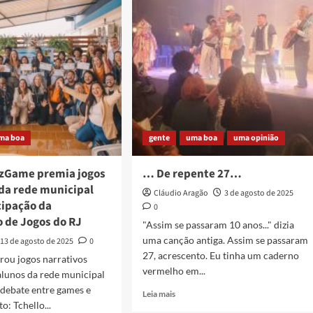
𝙥𝙤𝙪𝙘𝙤
ça
gonismo
al
da
nense
ma boa
gente
uma boa
uma opinião
azGame premia jogos
… De repente 27…
 da rede municipal
Cláudio Aragão
3 de agosto de 2025
cipação da
0
 de Jogos do RJ
"Assim se passaram 10 anos..." dizia
uma canção antiga. Assim se passaram
13 de agosto de 2025
0
27, acrescento. Eu tinha um caderno
rou jogos narrativos
vermelho em...
alunos da rede municipal
 debate entre games e
Read
Leia mais
o: Tchello...
more