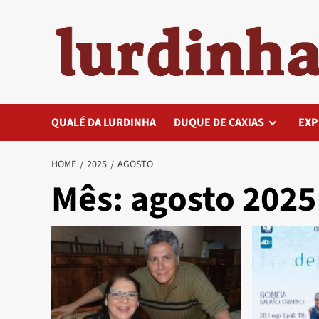
Skip
to
content
QUALÉ DA LURDINHA
DUQUE DE CAXIAS
EXP
HOME
2025
AGOSTO
Mês:
agosto 2025