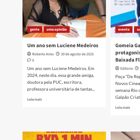
gente
uma opinião
evento
u
Um ano sem Luciene Medeiros
Gomeia Ga
protagoni
Roberto Aires
30 de agosto de 2025
Baixada F
0
Um ano sem Luciene Medeiros. Em
Editoria
2024, neste dia. essa grande amiga,
Peça “De Rep
doutora pela PUC, escritora,
Novos Cinea
professora universitária de tantas...
semana Rio 
Galpão Criati
Read
Leia mais
more
Read
Leia mais
about
more
Um
about
ano
Gome
sem
Galpã
Luciene
Criati
Medeiros