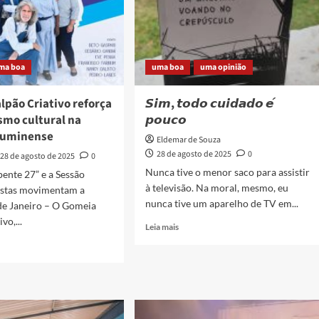
ma boa
uma boa
uma opinião
lpão Criativo reforça
𝙎𝙞𝙢, 𝙩𝙤𝙙𝙤 𝙘𝙪𝙞𝙙𝙖𝙙𝙤 𝙚́
smo cultural na
𝙥𝙤𝙪𝙘𝙤
luminense
Eldemar de Souza
28 de agosto de 2025
0
28 de agosto de 2025
0
Nunca tive o menor saco para assistir
ente 27” e a Sessão
à televisão. Na moral, mesmo, eu
stas movimentam a
nunca tive um aparelho de TV em...
de Janeiro – O Gomeia
vo,...
Read
Leia mais
more
about
𝙎𝙞𝙢,
𝙩𝙤𝙙𝙤
ia
𝙘𝙪𝙞𝙙𝙖𝙙𝙤
o
𝙚́
vo