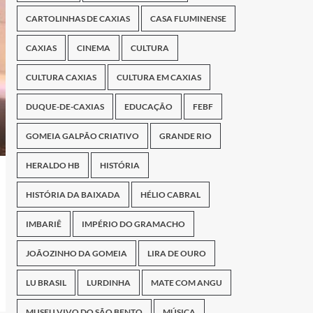
CARTOLINHAS DE CAXIAS
CASA FLUMINENSE
CAXIAS
CINEMA
CULTURA
CULTURA CAXIAS
CULTURA EM CAXIAS
DUQUE-DE-CAXIAS
EDUCAÇÃO
FEBF
GOMEIA GALPÃO CRIATIVO
GRANDE RIO
HERALDO HB
HISTÓRIA
HISTÓRIA DA BAIXADA
HÉLIO CABRAL
IMBARIÊ
IMPÉRIO DO GRAMACHO
JOÃOZINHO DA GOMEIA
LIRA DE OURO
LU BRASIL
LURDINHA
MATE COM ANGU
MUSEU VIVO DO SÃO BENTO
MÚSICA