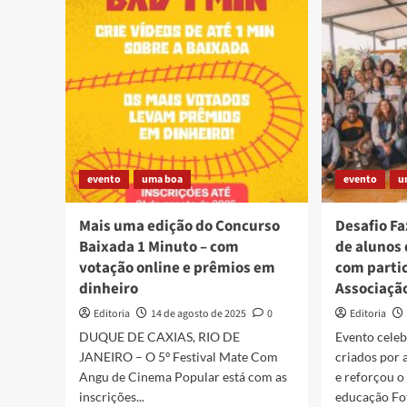
refor
prota
cultur
na
Baixa
Flumi
evento
uma boa
evento
u
Mais uma edição do Concurso
Desafio F
Baixada 1 Minuto – com
de alunos
votação online e prêmios em
com parti
dinheiro
Associação
Editoria
14 de agosto de 2025
0
Editoria
DUQUE DE CAXIAS, RIO DE
Evento celeb
JANEIRO – O 5º Festival Mate Com
criados por 
Angu de Cinema Popular está com as
e reforçou o
inscrições...
educação Fot