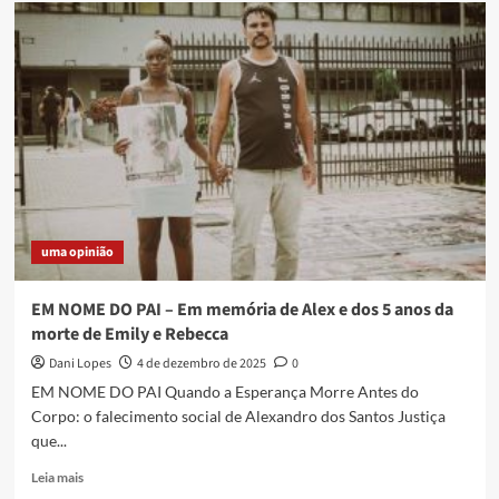
uma opinião
EM NOME DO PAI – Em memória de Alex e dos 5 anos da
morte de Emily e Rebecca
Dani Lopes
4 de dezembro de 2025
0
EM NOME DO PAI Quando a Esperança Morre Antes do
Corpo: o falecimento social de Alexandro dos Santos Justiça
que...
Read
Leia mais
more