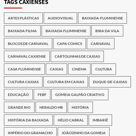
TAGS CAXIENSES
ARTES PLÁSTICAS
AUDIOVISUAL
BAIXADA-FLUMINENSE
BAIXADA FILMA
BAIXADA FLUMIMENSE
BIRA DA VILA
BLOCOS DE CARNAVAL
CAPA COMICS
CARNAVAL
CARNAVAL CAXIENSE
CARTOLINHAS DE CAXIAS
CASA FLUMINENSE
CAXIAS
CINEMA
CULTURA
CULTURA CAXIAS
CULTURA EM CAXIAS
DUQUE-DE-CAXIAS
EDUCAÇÃO
FEBF
GOMEIA GALPÃO CRIATIVO
GRANDE RIO
HERALDO HB
HISTÓRIA
HISTÓRIA DA BAIXADA
HÉLIO CABRAL
IMBARIÊ
IMPÉRIO DO GRAMACHO
JOÃOZINHO DA GOMEIA