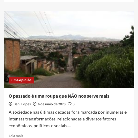
about
EM
NOME
DO
PAI
–
Em
memória
de
Alex
e
dos
5
uma opinião
anos
da
morte
O passado é uma roupa que NÃO nos serve mais
de
Dani Lopes
6 de maio de 2020
0
Emily
e
A sociedade nas últimas décadas fora marcada por inúmeras e
Rebecca
intensas transformações, relacionadas a diversos fatores
econômicos, políticos e sociais....
Read
Leia mais