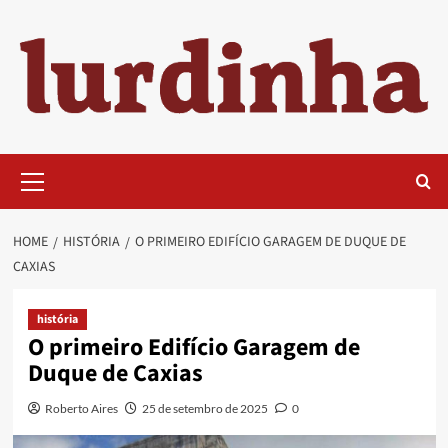
Skip
to
content
Primary
Menu
HOME
HISTÓRIA
O PRIMEIRO EDIFÍCIO GARAGEM DE DUQUE DE
CAXIAS
história
O primeiro Edifício Garagem de
Duque de Caxias
Roberto Aires
25 de setembro de 2025
0