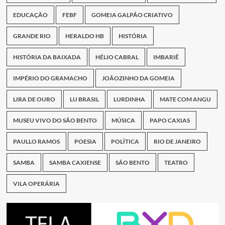
EDUCAÇÃO
FEBF
GOMEIA GALPÃO CRIATIVO
GRANDE RIO
HERALDO HB
HISTÓRIA
HISTÓRIA DA BAIXADA
HÉLIO CABRAL
IMBARIÊ
IMPÉRIO DO GRAMACHO
JOÃOZINHO DA GOMEIA
LIRA DE OURO
LU BRASIL
LURDINHA
MATE COM ANGU
MUSEU VIVO DO SÃO BENTO
MÚSICA
PAPO CAXIAS
PAULLO RAMOS
POESIA
POLÍTICA
RIO DE JANEIRO
SAMBA
SAMBA CAXIENSE
SÃO BENTO
TEATRO
VILA OPERÁRIA