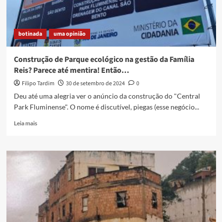
botinada
uma opinião
Construção de Parque ecológico na gestão da Família
Reis? Parece até mentira! Então…
Filipo Tardim
30 de setembro de 2024
0
Deu até uma alegria ver o anúncio da construção do "Central
Park Fluminense". O nome é discutível, piegas (esse negócio...
Read
Leia mais
more
about
Construção
de
Parque
ecológico
na
gestão
da
Família