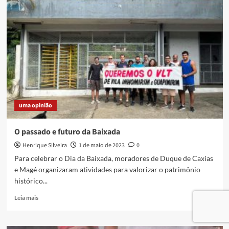
no
Vem
Como
Pode
uma opinião
O passado e futuro da Baixada
Henrique Silveira
1 de maio de 2023
0
Para celebrar o Dia da Baixada, moradores de Duque de Caxias
e Magé organizaram atividades para valorizar o patrimônio
histórico...
Read
Leia mais
more
about
O