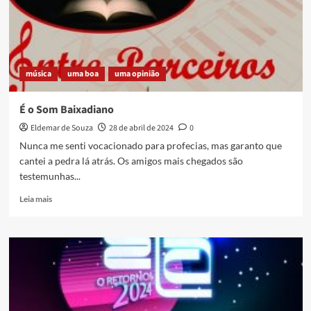
Documentário
Completo
música
uma boa
uma opinião
É o Som Baixadiano
Eldemar de Souza
28 de abril de 2024
0
Nunca me senti vocacionado para profecias, mas garanto que
cantei a pedra lá atrás. Os amigos mais chegados são
testemunhas...
Read
Leia mais
more
about
É
o
Som
Baixadiano