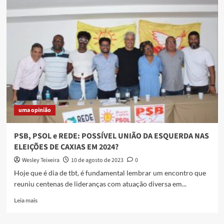
Caminho
do
Poeta:
A
Celebração
da
Poesia
na
Baixada
Fluminense
uma opinião
PSB, PSOL e REDE: POSSÍVEL UNIÃO DA ESQUERDA NAS
ELEIÇÕES DE CAXIAS EM 2024?
Wesley Teixeira
10 de agosto de 2023
0
Hoje que é dia de tbt, é fundamental lembrar um encontro que
reuniu centenas de lideranças com atuação diversa em...
Read
Leia mais
more
about