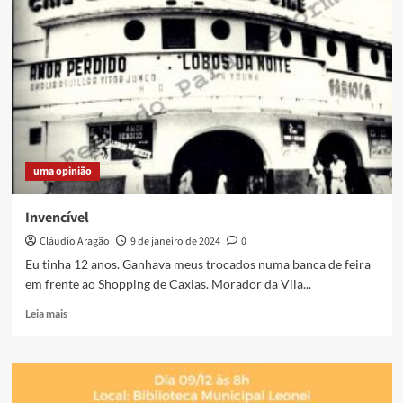
São
Bento
e
Vila
Alzira
uma opinião
Invencível
Cláudio Aragão
9 de janeiro de 2024
0
Eu tinha 12 anos. Ganhava meus trocados numa banca de feira
em frente ao Shopping de Caxias. Morador da Vila...
Read
Leia mais
more
about
Invencível