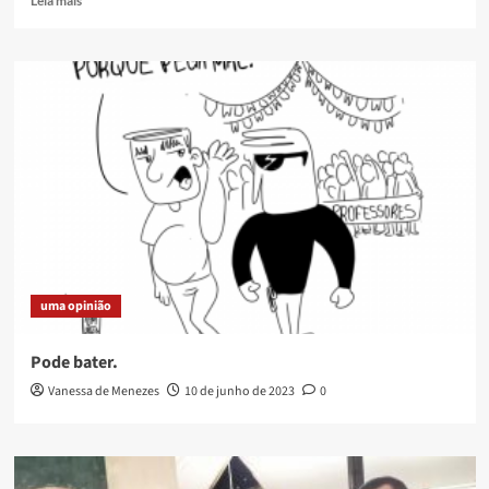
Leia mais
more
about
O
SANTO
PADROEIRO
uma opinião
Pode bater.
Vanessa de Menezes
10 de junho de 2023
0