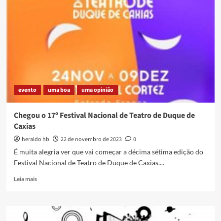
LANCHONETE
CENTRAL
evento
uma boa
uma opinião
Chegou o 17º Festival Nacional de Teatro de Duque de
Caxias
heraldo hb
22 de novembro de 2023
0
É muita alegria ver que vai começar a décima sétima edição do
Festival Nacional de Teatro de Duque de Caxias....
Read
Leia mais
more
about
Chegou
o