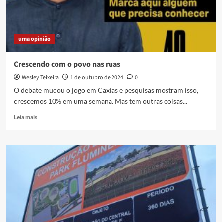
uma
pequena
avaliação
da
uma opinião
eleição
2024
em
Crescendo com o povo nas ruas
Caxias
Wesley Teixeira
1 de outubro de 2024
0
O debate mudou o jogo em Caxias e pesquisas mostram isso,
crescemos 10% em uma semana. Mas tem outras coisas...
Read
Leia mais
more
about
Crescendo
com
o
povo
nas
ruas