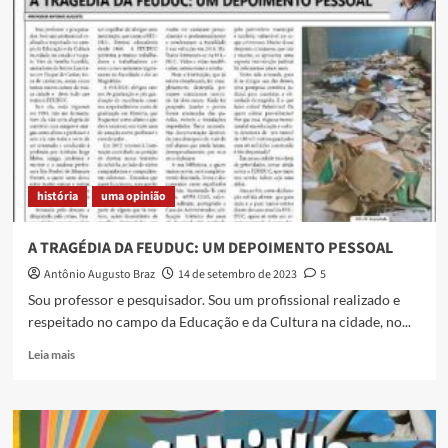
Saraus
“O
Caminho
do
Poeta”
no
Ponto
de
Cultura
Lira
história
uma opinião
de
Ouro
A TRAGÉDIA DA FEUDUC: UM DEPOIMENTO PESSOAL
Antônio Augusto Braz
14 de setembro de 2023
5
Sou professor e pesquisador. Sou um profissional realizado e
respeitado no campo da Educação e da Cultura na cidade, no...
Read
Leia mais
more
about
A
TRAGÉDIA
DA