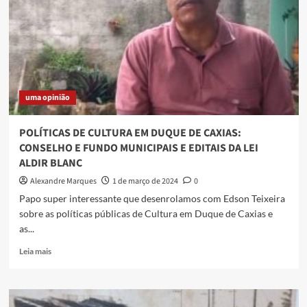
Nacional
de
Cultura,
em
Brasília
uma opinião
POLÍTICAS DE CULTURA EM DUQUE DE CAXIAS:
CONSELHO E FUNDO MUNICIPAIS E EDITAIS DA LEI
ALDIR BLANC
Alexandre Marques
1 de março de 2024
0
Papo super interessante que desenrolamos com Edson Teixeira
sobre as políticas públicas de Cultura em Duque de Caxias e
as...
Read
Leia mais
more
about
POLÍTICAS
DE