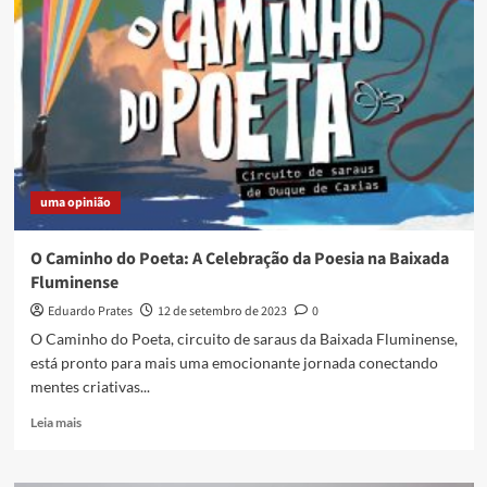
FEUDUC:
UM
DEPOIMENTO
PESSOAL
uma opinião
O Caminho do Poeta: A Celebração da Poesia na Baixada
Fluminense
Eduardo Prates
12 de setembro de 2023
0
O Caminho do Poeta, circuito de saraus da Baixada Fluminense,
está pronto para mais uma emocionante jornada conectando
mentes criativas...
Read
Leia mais
more
about
O