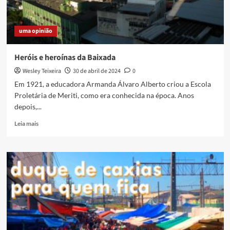
uma opinião
Heróis e heroínas da Baixada
Wesley Teixeira
30 de abril de 2024
0
Em 1921, a educadora Armanda Álvaro Alberto criou a Escola
Proletária de Meriti, como era conhecida na época. Anos
depois,...
Read
Leia mais
more
about
Heróis
e
heroínas
da
Baixada