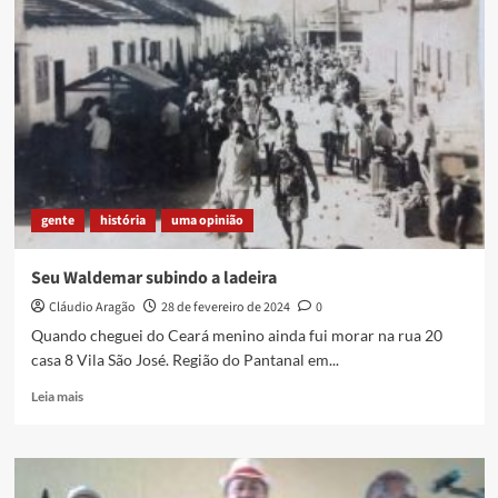
CULTURA
EM
DUQUE
DE
CAXIAS:
CONSELHO
E
FUNDO
MUNICIPAIS
E
gente
história
uma opinião
EDITAIS
DA
LEI
Seu Waldemar subindo a ladeira
ALDIR
Cláudio Aragão
28 de fevereiro de 2024
0
BLANC
Quando cheguei do Ceará menino ainda fui morar na rua 20
casa 8 Vila São José. Região do Pantanal em...
Read
Leia mais
more
about
Seu
Waldemar