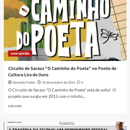
de
muitos
Carnavais
uma opinião
Circuito de Saraus “O Caminho do Poeta” no Ponto de
Cultura Lira de Ouro
Eduardo Prates
20 de outubro de 2023
0
O Circuito de Saraus “O Caminho do Poeta” está de volta! O
projeto que surgiu em 2015 com o intuito...
Read
Leia mais
more
about
Circuito
de