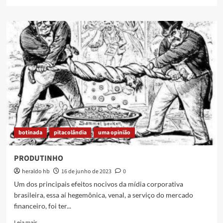
more
about
A
Baixada
Filma
–
Fomento
para
a
produção
de
cinema
e
audiovisual
botinada
pitacolândia
uma opinião
na
periferia
PRODUTINHO
heraldo hb
16 de junho de 2023
0
Um dos principais efeitos nocivos da mídia corporativa
brasileira, essa aí hegemônica, venal, a serviço do mercado
financeiro, foi ter...
Read
Leia mais