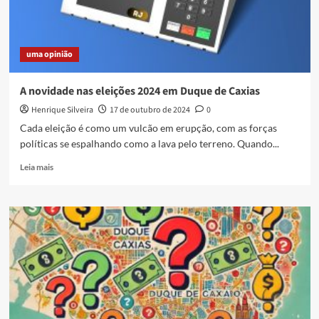
uma opinião
A novidade nas eleições 2024 em Duque de Caxias
Henrique Silveira
17 de outubro de 2024
0
Cada eleição é como um vulcão em erupção, com as forças
políticas se espalhando como a lava pelo terreno. Quando...
Read
Leia mais
more
about
A
novidade
nas
eleições
2024
em
Duque
de
Caxias