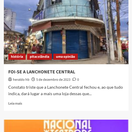
CONSELHO
história
pitacolândia
uma opinião
FOI-SE A LANCHONETE CENTRAL
heraldo hb
5 de dezembro de 2023
0
Constato triste que a Lanchonete Central fechou e, ao que tudo
indica, dará lugar a mais uma loja dessas que...
Read
Leia mais
more
about
FOI-
SE
A