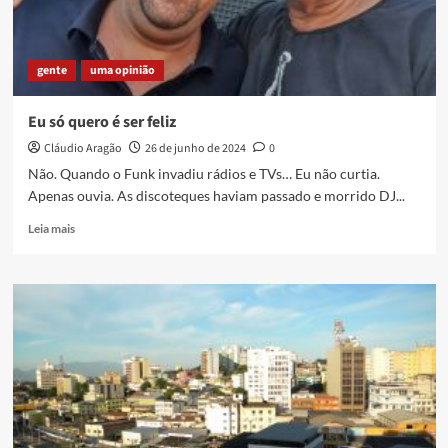
gente
uma opinião
Eu só quero é ser feliz
Cláudio Aragão
26 de junho de 2024
0
Não. Quando o Funk invadiu rádios e TVs… Eu não curtia.
Apenas ouvia. As discoteques haviam passado e morrido DJ...
Read
Leia mais
more
about
Eu
só
quero
é
ser
feliz