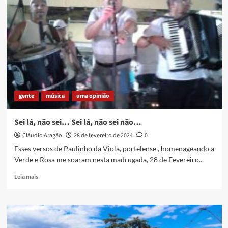
subindo
a
ladeira
gente
música
uma opinião
Sei lá, não sei… Sei lá, não sei não…
Cláudio Aragão
28 de fevereiro de 2024
0
Esses versos de Paulinho da Viola, portelense , homenageando a
Verde e Rosa me soaram nesta madrugada, 28 de Fevereiro...
Read
Leia mais
more
about
Sei
lá,
não