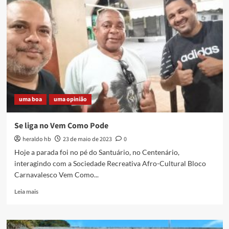
uma boa
uma opinião
Se liga no Vem Como Pode
heraldo hb
23 de maio de 2023
0
Hoje a parada foi no pé do Santuário, no Centenário,
interagindo com a Sociedade Recreativa Afro-Cultural Bloco
Carnavalesco Vem Como...
Read
Leia mais
more
about
Se
liga