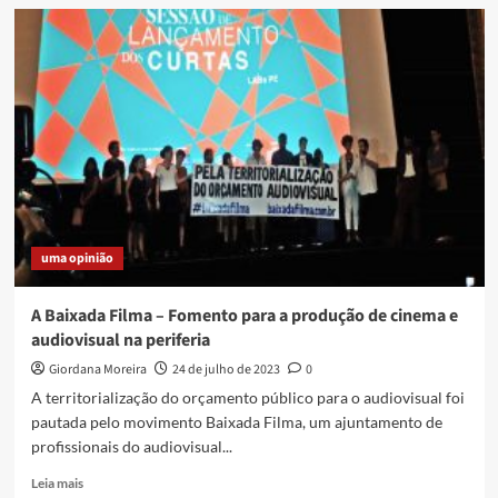
PSB,
PSOL
e
REDE:
POSSÍVEL
UNIÃO
DA
ESQUERDA
NAS
ELEIÇÕES
DE
CAXIAS
uma opinião
EM
2024?
A Baixada Filma – Fomento para a produção de cinema e
audiovisual na periferia
Giordana Moreira
24 de julho de 2023
0
A territorialização do orçamento público para o audiovisual foi
pautada pelo movimento Baixada Filma, um ajuntamento de
profissionais do audiovisual...
Read
Leia mais