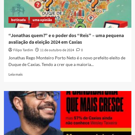
botinada
uma opinião
“Jonathas quem?” e o poder dos “Reis” – uma pequena
avaliação da eleição 2024 em Caxias
Filipo Tardim
11 de outubro de 2024
0
Jonathas Rego Monteiro Porto Neto é o novo prefeito eleito de
Duque de Caxias. Tendo a crer que a maioria...
Read
Leia mais
more
about
“Jonathas
quem?”
e
o
poder
dos
“Reis”
–