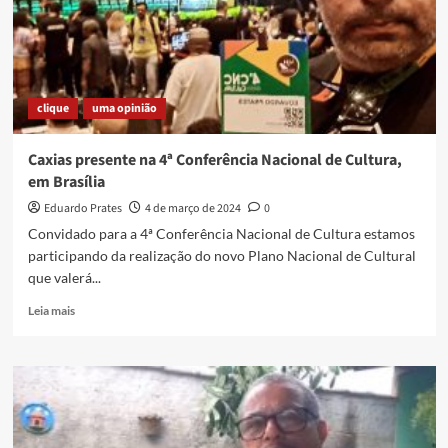
novas
vagas
clique
uma opinião
Caxias presente na 4ª Conferência Nacional de Cultura,
em Brasília
Eduardo Prates
4 de março de 2024
0
Convidado para a 4ª Conferência Nacional de Cultura estamos
participando da realização do novo Plano Nacional de Cultural
que valerá...
Read
Leia mais
more
about
Caxias
presente
na
4ª
Conferência