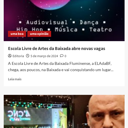
uma boa
uma opinião
Escola Livre de Artes da Baixada abre novas vagas
Editoria
5 de março de 2024
0
A Escola Livre de Artes da Baixada Fluminense, a ELAdaBF,
chega, aos poucos, na Baixada e vai conquistando um lugar...
Read
Leia mais
more
about
Escola
Livre
de
Artes
da
Baixada
abre