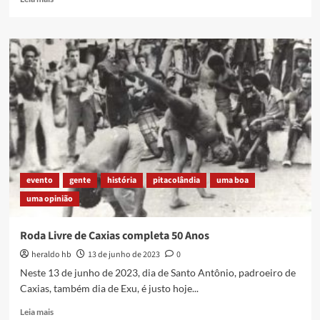
more
about
PRODUTINHO
evento
gente
história
pitacolândia
uma boa
uma opinião
Roda Livre de Caxias completa 50 Anos
heraldo hb
13 de junho de 2023
0
Neste 13 de junho de 2023, dia de Santo Antônio, padroeiro de
Caxias, também dia de Exu, é justo hoje...
Read
Leia mais