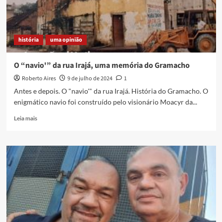
Reis?
Parece
até
mentira!
história
uma opinião
Então…
O “navio'” da rua Irajá, uma memória do Gramacho
Roberto Aires
9 de julho de 2024
1
Antes e depois. O "navio'" da rua Irajá. História do Gramacho. O
enigmático navio foi construído pelo visionário Moacyr da...
Read
Leia mais
more
about
O
“navio'”
da
rua
Irajá,
uma
memória
do
Gramacho