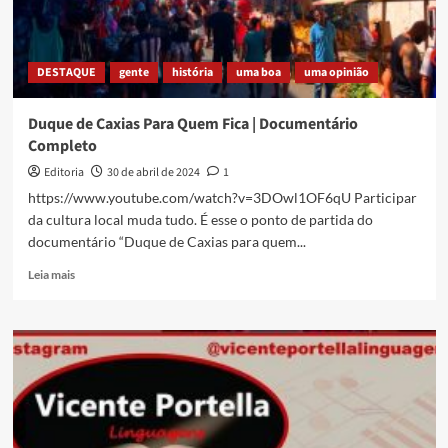
DESTAQUE
gente
história
uma boa
uma opinião
Duque de Caxias Para Quem Fica | Documentário
Completo
Editoria
30 de abril de 2024
1
https://www.youtube.com/watch?v=3DOwl1OF6qU Participar
da cultura local muda tudo. É esse o ponto de partida do
documentário “Duque de Caxias para quem...
Read
Leia mais
more
about
Duque
de
Caxias
Para
Quem
Fica
|