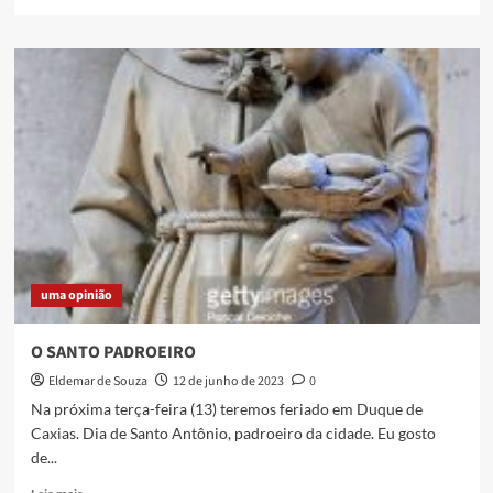
more
about
Roda
Livre
de
Caxias
completa
50
Anos
uma opinião
O SANTO PADROEIRO
Eldemar de Souza
12 de junho de 2023
0
Na próxima terça-feira (13) teremos feriado em Duque de
Caxias. Dia de Santo Antônio, padroeiro da cidade. Eu gosto
de...
Read