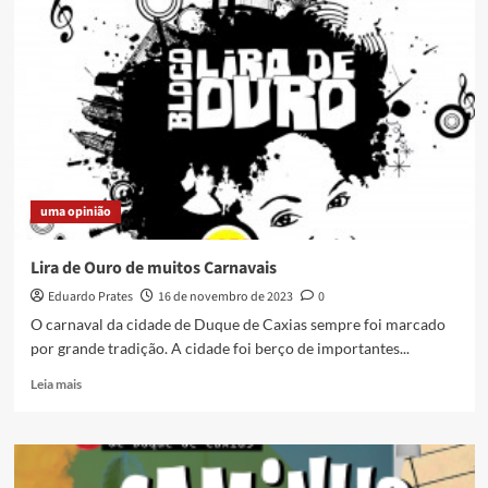
17º
Festival
Nacional
de
Teatro
de
Duque
de
Caxias
uma opinião
Lira de Ouro de muitos Carnavais
Eduardo Prates
16 de novembro de 2023
0
O carnaval da cidade de Duque de Caxias sempre foi marcado
por grande tradição. A cidade foi berço de importantes...
Read
Leia mais
more
about
Lira
de
Ouro