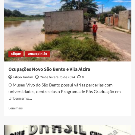
sei…
Sei
lá,
não
sei
não…
clique
uma opinião
Ocupações Novo São Bento e Vila Alzira
Filipo Tardim
24 de fevereiro de 2024
0
O Museu Vivo do São Bento possui várias parcerias com
universidades, dentre elas o Programa de Pós Graduação em
Urbanismo...
Read
Leia mais
more
about
Ocupações
Novo