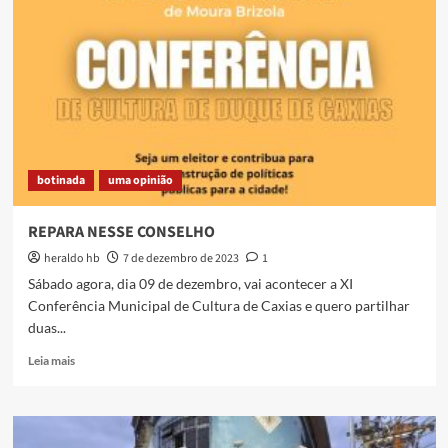
botinada
uma opinião
REPARA NESSE CONSELHO
heraldo hb
7 de dezembro de 2023
1
Sábado agora, dia 09 de dezembro, vai acontecer a XI
Conferência Municipal de Cultura de Caxias e quero partilhar
duas...
Read
Leia mais
more
about
REPARA
NESSE