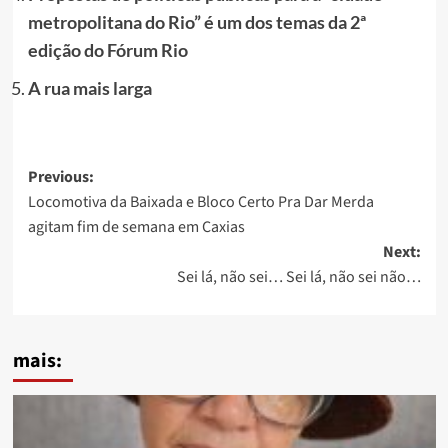
metropolitana do Rio” é um dos temas da 2ª
edição do Fórum Rio
A rua mais larga
Post
Previous:
Locomotiva da Baixada e Bloco Certo Pra Dar Merda
navigation
agitam fim de semana em Caxias
Next:
Sei lá, não sei… Sei lá, não sei não…
mais: