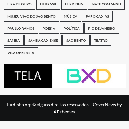
LIRA DE OURO
LU BRASIL
LURDINHA
MATE COM ANGU
MUSEU VIVO DO SÃO BENTO
MÚSICA
PAPO CAXIAS
PAULLO RAMOS
POESIA
POLÍTICA
RIO DE JANEIRO
SAMBA
SAMBA CAXIENSE
SÃO BENTO
TEATRO
VILA OPERÁRIA
lurdinha.org © alguns direitos reservados.
|
CoverNews
by
AF themes.