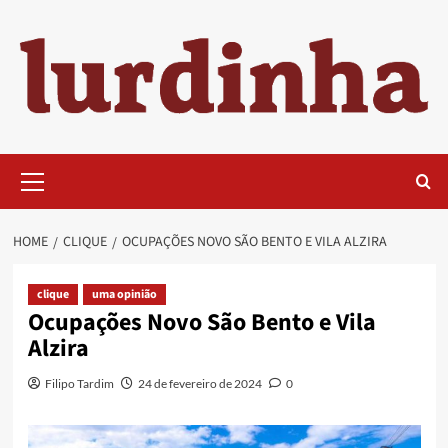
Skip
to
content
Primary
Menu
HOME
CLIQUE
OCUPAÇÕES NOVO SÃO BENTO E VILA ALZIRA
clique
uma opinião
Ocupações Novo São Bento e Vila
Alzira
Filipo Tardim
24 de fevereiro de 2024
0