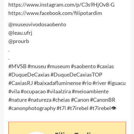
https://www.instagram.com/p/C3s9HjOv8-G
https://www.facebook.com/filipotardim
@museuvivodosaobento
@leau.ufrj
@prourb
.
.
#MVSB #museu #museum #saobento #caxias
#DuqueDeCaxias #DuqueDeCaxiasTOP
#CaxiasRJ #baixadafluminense #rio #river #iguacu
#vila #ocupacao #vilaalzira #meioambiente
#nature #natureza #cheias #Canon #CanonBR
#canonphotography #t7i #t7irebel #t7irebel👁