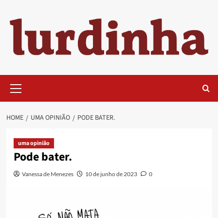
Skip
to
content
Primary
Menu
HOME
UMA OPINIÃO
PODE BATER.
uma opinião
Pode bater.
Vanessa de Menezes
10 de junho de 2023
0