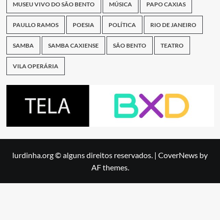
MUSEU VIVO DO SÃO BENTO
MÚSICA
PAPO CAXIAS
PAULLO RAMOS
POESIA
POLÍTICA
RIO DE JANEIRO
SAMBA
SAMBA CAXIENSE
SÃO BENTO
TEATRO
VILA OPERÁRIA
lurdinha.org © alguns direitos reservados.
|
CoverNews
by
AF themes.