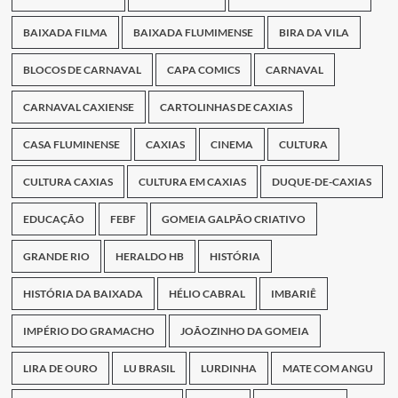
BAIXADA FILMA
BAIXADA FLUMIMENSE
BIRA DA VILA
BLOCOS DE CARNAVAL
CAPA COMICS
CARNAVAL
CARNAVAL CAXIENSE
CARTOLINHAS DE CAXIAS
CASA FLUMINENSE
CAXIAS
CINEMA
CULTURA
CULTURA CAXIAS
CULTURA EM CAXIAS
DUQUE-DE-CAXIAS
EDUCAÇÃO
FEBF
GOMEIA GALPÃO CRIATIVO
GRANDE RIO
HERALDO HB
HISTÓRIA
HISTÓRIA DA BAIXADA
HÉLIO CABRAL
IMBARIÊ
IMPÉRIO DO GRAMACHO
JOÃOZINHO DA GOMEIA
LIRA DE OURO
LU BRASIL
LURDINHA
MATE COM ANGU