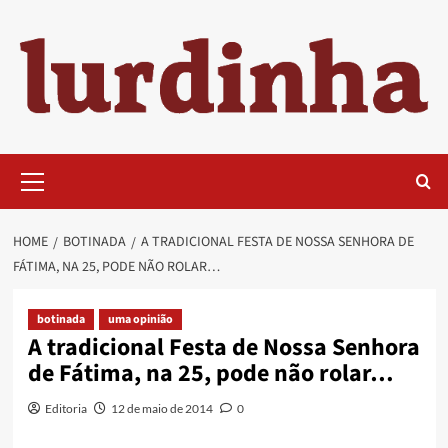
Skip
to
content
Primary
Menu
HOME
BOTINADA
A TRADICIONAL FESTA DE NOSSA SENHORA DE
FÁTIMA, NA 25, PODE NÃO ROLAR…
botinada
uma opinião
A tradicional Festa de Nossa Senhora
de Fátima, na 25, pode não rolar…
Editoria
12 de maio de 2014
0