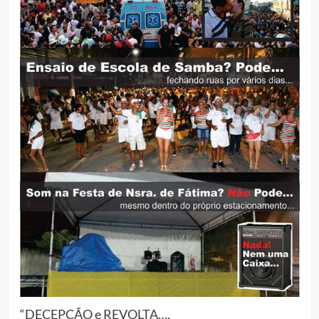
“DECEPÇÃO e REVOLTA….