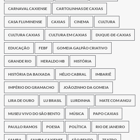
CARNAVAL CAXIENSE
CARTOLINHAS DE CAXIAS
CASA FLUMINENSE
CAXIAS
CINEMA
CULTURA
CULTURA CAXIAS
CULTURA EM CAXIAS
DUQUE-DE-CAXIAS
EDUCAÇÃO
FEBF
GOMEIA GALPÃO CRIATIVO
GRANDE RIO
HERALDO HB
HISTÓRIA
HISTÓRIA DA BAIXADA
HÉLIO CABRAL
IMBARIÊ
IMPÉRIO DO GRAMACHO
JOÃOZINHO DA GOMEIA
LIRA DE OURO
LU BRASIL
LURDINHA
MATE COM ANGU
MUSEU VIVO DO SÃO BENTO
MÚSICA
PAPO CAXIAS
PAULLO RAMOS
POESIA
POLÍTICA
RIO DE JANEIRO
SAMBA
SAMBA CAXIENSE
SÃO BENTO
TEATRO