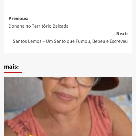
Post
Previous:
Donana no Território Baixada
navigation
Next:
Santos Lemos – Um Santo que Fumou, Bebeu e Escreveu
mais: