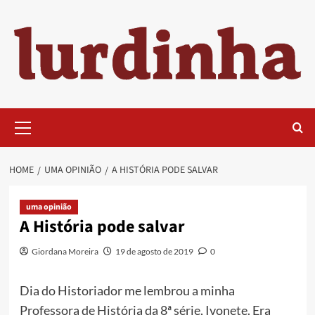
Skip
to
content
Primary
Menu
HOME
UMA OPINIÃO
A HISTÓRIA PODE SALVAR
uma opinião
A História pode salvar
Giordana Moreira
19 de agosto de 2019
0
Dia do Historiador me lembrou a minha
Professora de História da 8ª série, Ivonete. Era