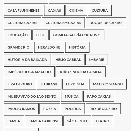
CASA FLUMINENSE
CAXIAS
CINEMA
CULTURA
CULTURA CAXIAS
CULTURA EM CAXIAS
DUQUE-DE-CAXIAS
EDUCAÇÃO
FEBF
GOMEIA GALPÃO CRIATIVO
GRANDE RIO
HERALDO HB
HISTÓRIA
HISTÓRIA DA BAIXADA
HÉLIO CABRAL
IMBARIÊ
IMPÉRIO DO GRAMACHO
JOÃOZINHO DA GOMEIA
LIRA DE OURO
LU BRASIL
LURDINHA
MATE COM ANGU
MUSEU VIVO DO SÃO BENTO
MÚSICA
PAPO CAXIAS
PAULLO RAMOS
POESIA
POLÍTICA
RIO DE JANEIRO
SAMBA
SAMBA CAXIENSE
SÃO BENTO
TEATRO