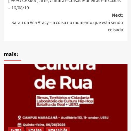
[ PAPO CAXIAS ] Arte, Cultura e Coisas Maneiras em Caxias
navigation
– 16/08/19
Next:
Sarau da Vila Aracy – a coisa no momento que está sendo
coisada
mais:
evento
uma boa
uma opinião