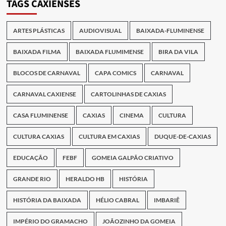
TAGS CAXIENSES
ARTES PLÁSTICAS
AUDIOVISUAL
BAIXADA-FLUMINENSE
BAIXADA FILMA
BAIXADA FLUMIMENSE
BIRA DA VILA
BLOCOS DE CARNAVAL
CAPA COMICS
CARNAVAL
CARNAVAL CAXIENSE
CARTOLINHAS DE CAXIAS
CASA FLUMINENSE
CAXIAS
CINEMA
CULTURA
CULTURA CAXIAS
CULTURA EM CAXIAS
DUQUE-DE-CAXIAS
EDUCAÇÃO
FEBF
GOMEIA GALPÃO CRIATIVO
GRANDE RIO
HERALDO HB
HISTÓRIA
HISTÓRIA DA BAIXADA
HÉLIO CABRAL
IMBARIÊ
IMPÉRIO DO GRAMACHO
JOÃOZINHO DA GOMEIA