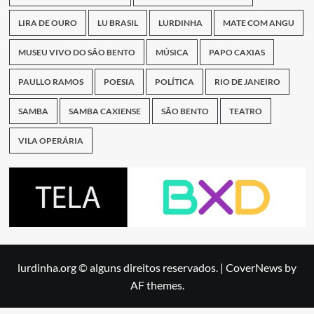
LIRA DE OURO
LU BRASIL
LURDINHA
MATE COM ANGU
MUSEU VIVO DO SÃO BENTO
MÚSICA
PAPO CAXIAS
PAULLO RAMOS
POESIA
POLÍTICA
RIO DE JANEIRO
SAMBA
SAMBA CAXIENSE
SÃO BENTO
TEATRO
VILA OPERÁRIA
lurdinha.org © alguns direitos reservados.
|
CoverNews
by
AF themes.