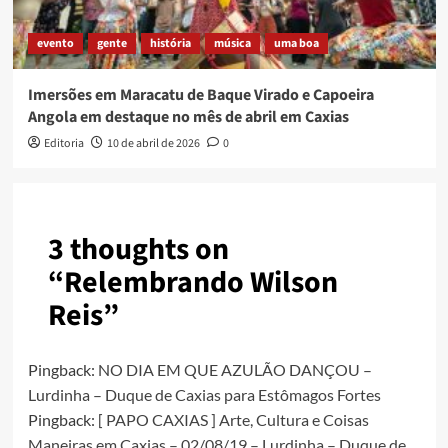
evento
gente
história
música
uma boa
Imersões em Maracatu de Baque Virado e Capoeira
Angola em destaque no mês de abril em Caxias
Editoria
10 de abril de 2026
0
3 thoughts on
“
Relembrando Wilson
Reis
”
Pingback:
NO DIA EM QUE AZULÃO DANÇOU –
Lurdinha – Duque de Caxias para Estômagos Fortes
Pingback:
[ PAPO CAXIAS ] Arte, Cultura e Coisas
Maneiras em Caxias – 02/08/19 – Lurdinha – Duque de