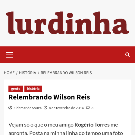
Skip
to
content
Primary
Menu
HOME
HISTÓRIA
RELEMBRANDO WILSON REIS
gente
história
Relembrando Wilson Reis
Eldemar de Souza
4 de fevereiro de 2016
3
Vejam só o que o meu amigo
Rogério Torres
me
apronta. Posta na minha linha do tempo uma foto