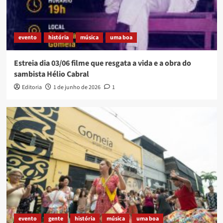
evento
história
música
uma boa
Estreia dia 03/06 filme que resgata a vida e a obra do
sambista Hélio Cabral
Editoria
1 de junho de 2026
1
evento
gente
história
música
uma boa