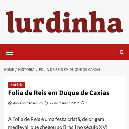
Skip
to
content
Primary
Menu
HOME
HISTÓRIA
FOLIA DE REIS EM DUQUE DE CAXIAS
história
Folia de Reis em Duque de Caxias
Alexandre Marques
27 de maio de 2012
1
A Folia de Reis é uma festa cristã, de origem
medieval, que chegou ao Brasil no século XVI