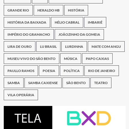
GRANDE RIO
HERALDO HB
HISTÓRIA
HISTÓRIA DA BAIXADA
HÉLIO CABRAL
IMBARIÊ
IMPÉRIO DO GRAMACHO
JOÃOZINHO DA GOMEIA
LIRA DE OURO
LU BRASIL
LURDINHA
MATE COM ANGU
MUSEU VIVO DO SÃO BENTO
MÚSICA
PAPO CAXIAS
PAULLO RAMOS
POESIA
POLÍTICA
RIO DE JANEIRO
SAMBA
SAMBA CAXIENSE
SÃO BENTO
TEATRO
VILA OPERÁRIA