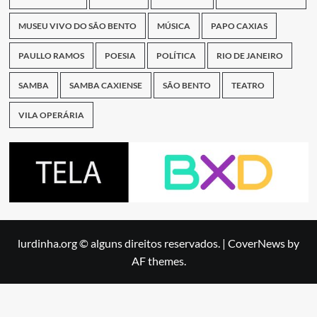
MUSEU VIVO DO SÃO BENTO
MÚSICA
PAPO CAXIAS
PAULLO RAMOS
POESIA
POLÍTICA
RIO DE JANEIRO
SAMBA
SAMBA CAXIENSE
SÃO BENTO
TEATRO
VILA OPERÁRIA
lurdinha.org © alguns direitos reservados.
|
CoverNews
by
AF themes.