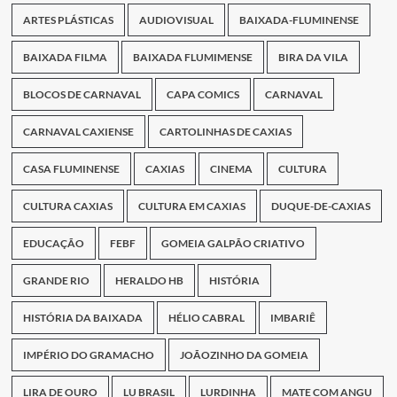
ARTES PLÁSTICAS
AUDIOVISUAL
BAIXADA-FLUMINENSE
BAIXADA FILMA
BAIXADA FLUMIMENSE
BIRA DA VILA
BLOCOS DE CARNAVAL
CAPA COMICS
CARNAVAL
CARNAVAL CAXIENSE
CARTOLINHAS DE CAXIAS
CASA FLUMINENSE
CAXIAS
CINEMA
CULTURA
CULTURA CAXIAS
CULTURA EM CAXIAS
DUQUE-DE-CAXIAS
EDUCAÇÃO
FEBF
GOMEIA GALPÃO CRIATIVO
GRANDE RIO
HERALDO HB
HISTÓRIA
HISTÓRIA DA BAIXADA
HÉLIO CABRAL
IMBARIÊ
IMPÉRIO DO GRAMACHO
JOÃOZINHO DA GOMEIA
LIRA DE OURO
LU BRASIL
LURDINHA
MATE COM ANGU