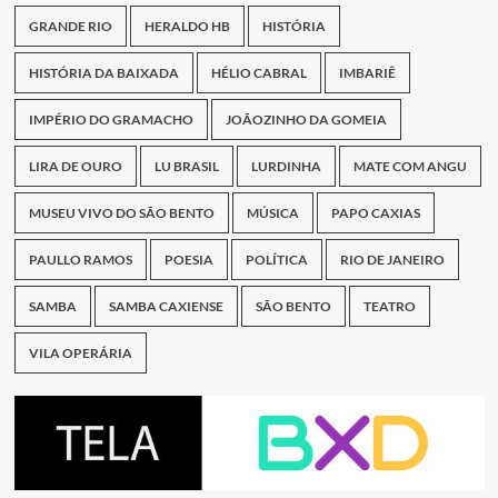
GRANDE RIO
HERALDO HB
HISTÓRIA
HISTÓRIA DA BAIXADA
HÉLIO CABRAL
IMBARIÊ
IMPÉRIO DO GRAMACHO
JOÃOZINHO DA GOMEIA
LIRA DE OURO
LU BRASIL
LURDINHA
MATE COM ANGU
MUSEU VIVO DO SÃO BENTO
MÚSICA
PAPO CAXIAS
PAULLO RAMOS
POESIA
POLÍTICA
RIO DE JANEIRO
SAMBA
SAMBA CAXIENSE
SÃO BENTO
TEATRO
VILA OPERÁRIA