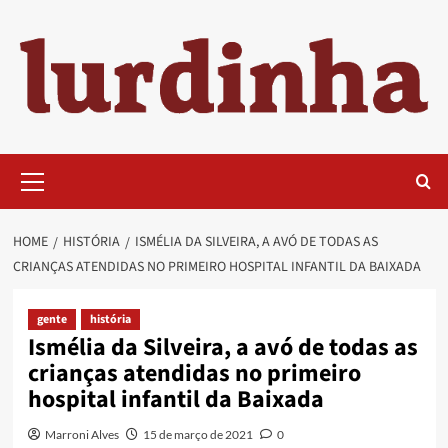
Skip
to
content
Primary
Menu
HOME
HISTÓRIA
ISMÉLIA DA SILVEIRA, A AVÓ DE TODAS AS
CRIANÇAS ATENDIDAS NO PRIMEIRO HOSPITAL INFANTIL DA BAIXADA
gente
história
Ismélia da Silveira, a avó de todas as
crianças atendidas no primeiro
hospital infantil da Baixada
Marroni Alves
15 de março de 2021
0