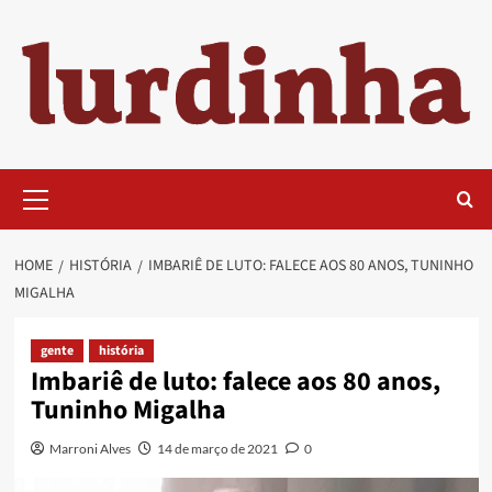
Skip
to
content
Primary
Menu
HOME
HISTÓRIA
IMBARIÊ DE LUTO: FALECE AOS 80 ANOS, TUNINHO
MIGALHA
gente
história
Imbariê de luto: falece aos 80 anos,
Tuninho Migalha
Marroni Alves
14 de março de 2021
0