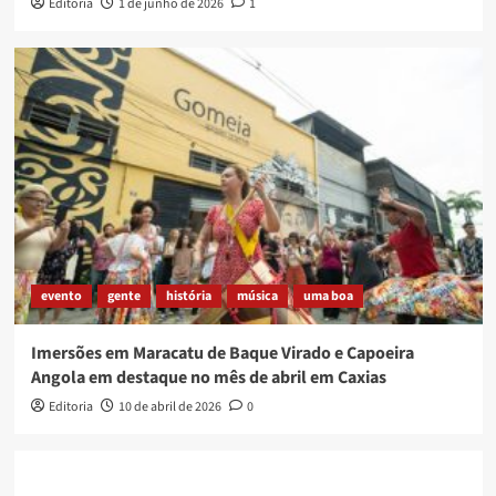
Editoria
1 de junho de 2026
1
evento
gente
história
música
uma boa
Imersões em Maracatu de Baque Virado e Capoeira
Angola em destaque no mês de abril em Caxias
Editoria
10 de abril de 2026
0