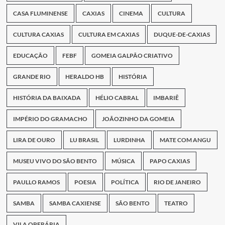
CASA FLUMINENSE
CAXIAS
CINEMA
CULTURA
CULTURA CAXIAS
CULTURA EM CAXIAS
DUQUE-DE-CAXIAS
EDUCAÇÃO
FEBF
GOMEIA GALPÃO CRIATIVO
GRANDE RIO
HERALDO HB
HISTÓRIA
HISTÓRIA DA BAIXADA
HÉLIO CABRAL
IMBARIÊ
IMPÉRIO DO GRAMACHO
JOÃOZINHO DA GOMEIA
LIRA DE OURO
LU BRASIL
LURDINHA
MATE COM ANGU
MUSEU VIVO DO SÃO BENTO
MÚSICA
PAPO CAXIAS
PAULLO RAMOS
POESIA
POLÍTICA
RIO DE JANEIRO
SAMBA
SAMBA CAXIENSE
SÃO BENTO
TEATRO
VILA OPERÁRIA