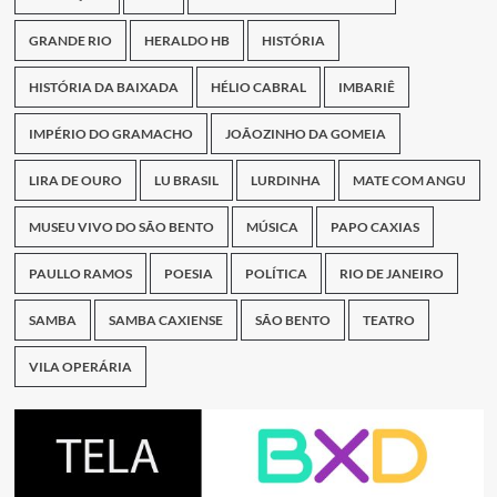
GRANDE RIO
HERALDO HB
HISTÓRIA
HISTÓRIA DA BAIXADA
HÉLIO CABRAL
IMBARIÊ
IMPÉRIO DO GRAMACHO
JOÃOZINHO DA GOMEIA
LIRA DE OURO
LU BRASIL
LURDINHA
MATE COM ANGU
MUSEU VIVO DO SÃO BENTO
MÚSICA
PAPO CAXIAS
PAULLO RAMOS
POESIA
POLÍTICA
RIO DE JANEIRO
SAMBA
SAMBA CAXIENSE
SÃO BENTO
TEATRO
VILA OPERÁRIA