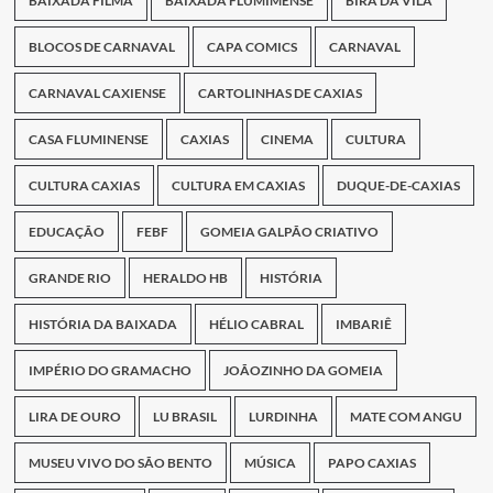
BAIXADA FILMA
BAIXADA FLUMIMENSE
BIRA DA VILA
BLOCOS DE CARNAVAL
CAPA COMICS
CARNAVAL
CARNAVAL CAXIENSE
CARTOLINHAS DE CAXIAS
CASA FLUMINENSE
CAXIAS
CINEMA
CULTURA
CULTURA CAXIAS
CULTURA EM CAXIAS
DUQUE-DE-CAXIAS
EDUCAÇÃO
FEBF
GOMEIA GALPÃO CRIATIVO
GRANDE RIO
HERALDO HB
HISTÓRIA
HISTÓRIA DA BAIXADA
HÉLIO CABRAL
IMBARIÊ
IMPÉRIO DO GRAMACHO
JOÃOZINHO DA GOMEIA
LIRA DE OURO
LU BRASIL
LURDINHA
MATE COM ANGU
MUSEU VIVO DO SÃO BENTO
MÚSICA
PAPO CAXIAS