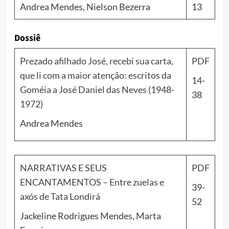
Andrea Mendes, Nielson Bezerra
13
Dossiê
Prezado afilhado José, recebi sua carta,
PDF
que li com a maior atenção: escritos da
14-
Goméia a José Daniel das Neves (1948-
38
1972)
Andrea Mendes
NARRATIVAS E SEUS
PDF
ENCANTAMENTOS – Entre zuelas e
39-
axós de Tata Londirá
52
Jackeline Rodrigues Mendes, Marta