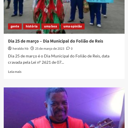
por
Solano
Trindade
em
gente
história
uma boa
uma opinião
Caxias
Dia 25 de março – Dia Municipal do Folião de Reis
heraldo hb
25 de março de 2023
0
Dia 25 de março é o Dia Municipal do Folião de Reis, data
cravada pela Lei n° 2621 de 07...
Read
Leia mais
more
about
Dia
25
de
março
–
Dia
Municipal
do