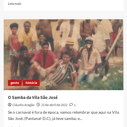
Read
Leia mais
more
about
Um
forte
vento
que
fazia
tudo
girar
gente
história
O Samba da Vila São José
Cláudio Aragão
23 de abril de 2022
1
Se o carnaval é fora de época, vamos relembrar que aqui na Vila
São José, (Pantanal-D.C), já teve samba; e...
Read