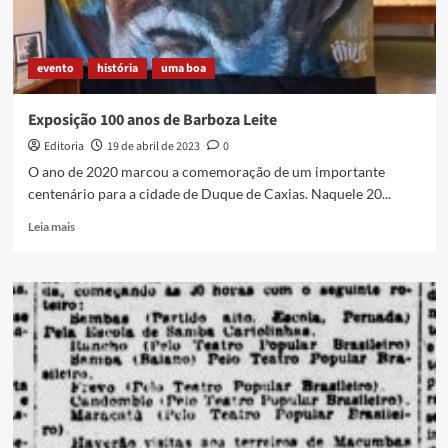
evento
história
uma boa
Exposição 100 anos de Barboza Leite
Editoria
19 de abril de 2023
0
O ano de 2020 marcou a comemoração de um importante
centenário para a cidade de Duque de Caxias. Naquele 20...
Read
Leia mais
more
about
Exposição
100
anos
de
Barboza
Leite