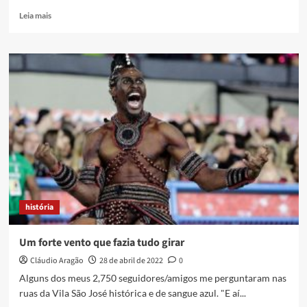
Read
Leia mais
more
about
Cai
o
telhado
da
Tulha
Principal
da
Fazenda
do
Iguaçu,
patrimônio
histórico
história
da
cidade
Um forte vento que fazia tudo girar
Cláudio Aragão
28 de abril de 2022
0
Alguns dos meus 2,750 seguidores/amigos me perguntaram nas
ruas da Vila São José histórica e de sangue azul. "E aí...