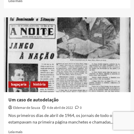
Leia mais
more
about
O
Samba
da
Vila
São
José
bagaçaria
história
Um caso de autodelação
Eldemar de Souza
4 de abril de 2022
0
Nos primeiros dias de abril de 1964, os jornais de todo o país
estampavam na primeira página manchetes e chamadas,...
Read
Leia mais