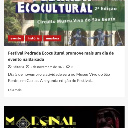
–
1
evento
história
uma boa
Festival Pedrada Ecocultural promove mais um dia de
evento na Baixada
Editoria
2 de novembro de 2022
0
Dia 5 de novembro a atividade será no Museu Vivo do São
Bento, em Caxias. A segunda edição do Festival...
Read
Leia mais
more
about
Festival
Pedrada
Ecocultural
promove
mais