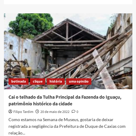
more
about
Seu
Gabriel
de
Oliveira,
um
Professor
entre
nós
botinada
clique
história
uma opinião
Cai o telhado da Tulha Principal da Fazenda do Iguaçu,
patrimônio histórico da cidade
Filipo Tardim
20 de maio de 2022
0
Como estamos na Semana de Museus, gostaria de deixar
registrada a negligência da Prefeitura de Duque de Caxias com
relação...