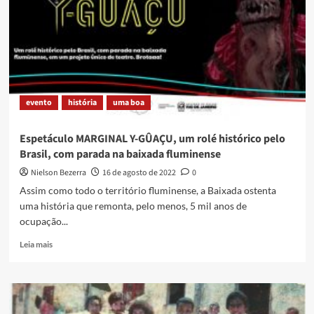
um
dia
de
evento
na
Baixada
evento
história
uma boa
Espetáculo MARGINAL Y-GÛAÇU, um rolé histórico pelo
Brasil, com parada na baixada fluminense
Nielson Bezerra
16 de agosto de 2022
0
Assim como todo o território fluminense, a Baixada ostenta
uma história que remonta, pelo menos, 5 mil anos de
ocupação...
Read
Leia mais
more
about
Espetáculo
MARGINAL
Y-