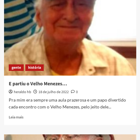
VENTO
FORTE
DO
LEVANTE
–
Solano
Trindade
(2011)
–
ASSISTIR
gente
história
E partiu o Velho Menezes…
heraldo hb
18 de julho de 2022
0
Pra mim era sempre uma aula prazerosa e um papo divertido
cada encontro com o Velho Menezes, pelo jeito dele...
Read
Leia mais
more
about
E
partiu