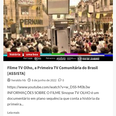
Verdade
–
poema
de
Newton
Menezes
história
uma boa
Filme TV Olho, a Primeira TV Comunitária do Brasil
[ASSISTA]
heraldo hb
6 de junho de 2022
0
https://www.youtube.com/watch?v=w_DSS-M0b3w
INFORMAÇÕES SOBRE O FILME Sinopse TV OLHO é um
documentário em plano sequência que conta a história da
primeira...
Read
Leia mais