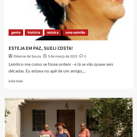
–
indígenas
e
africanos
na
gente
história
música
uma opinião
Baixada
Fluminense
ESTEJA EM PAZ, SUELI COSTA!
Eldemar de Souza
5 de março de 2023
0
Lembro-me como se fosse ontem - e lá se vão quase seis
décadas. Eu estava no apê de um amigo,...
Read
Leia mais
more
about
ESTEJA
EM
PAZ,
SUELI
COSTA!