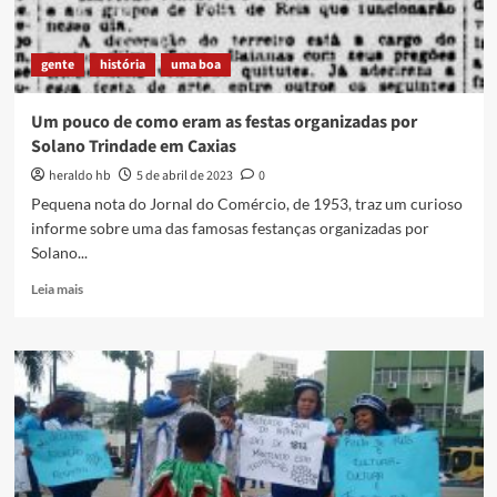
gente
história
uma boa
Um pouco de como eram as festas organizadas por
Solano Trindade em Caxias
heraldo hb
5 de abril de 2023
0
Pequena nota do Jornal do Comércio, de 1953, traz um curioso
informe sobre uma das famosas festanças organizadas por
Solano...
Read
Leia mais
more
about
Um
pouco
de
como
eram
as
festas
organizadas