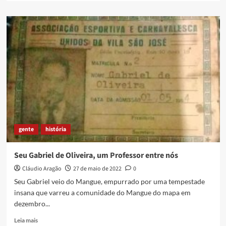
about
Fiinho
gente
história
Seu Gabriel de Oliveira, um Professor entre nós
Cláudio Aragão
27 de maio de 2022
0
Seu Gabriel veio do Mangue, empurrado por uma tempestade
insana que varreu a comunidade do Mangue do mapa em
dezembro...
Read
Leia mais