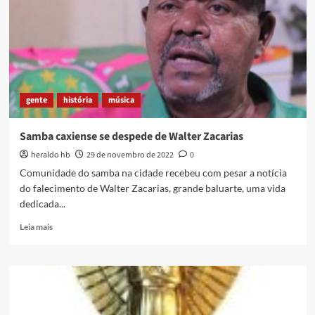
CULTURAL
DE
IMBARIÊ
gente
história
música
Samba caxiense se despede de Walter Zacarias
heraldo hb
29 de novembro de 2022
0
Comunidade do samba na cidade recebeu com pesar a notícia
do falecimento de Walter Zacarias, grande baluarte, uma vida
dedicada...
Read
Leia mais
more
about
Samba
caxiense
se
despede