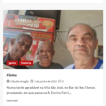
more
about
Filme
TV
Olho,
a
Primeira
TV
Comunitária
do
Brasil
[ASSISTA]
gente
história
Fiinho
Cláudio Aragão
1 de junho de 2022
0
Numa tarde agradável na Vila São José, no Bar do Seu Osmar,
proseando, eis que passa na R. Enrico Ferri,...
Read
Leia mais
more