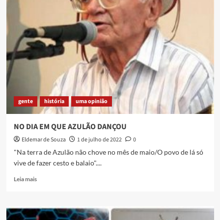
o
Velho
Menezes…
gente
história
uma opinião
NO DIA EM QUE AZULÃO DANÇOU
Eldemar de Souza
1 de julho de 2022
0
"Na terra de Azulão não chove no mês de maio/O povo de lá só
vive de fazer cesto e balaio"....
Read
Leia mais
more
about
NO
DIA