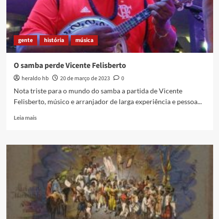
Folião
de
Reis
gente
história
música
O samba perde Vicente Felisberto
heraldo hb
20 de março de 2023
0
Nota triste para o mundo do samba a partida de Vicente
Felisberto, músico e arranjador de larga experiência e pessoa...
Read
Leia mais
more
about
O
samba
perde
Vicente
Felisberto