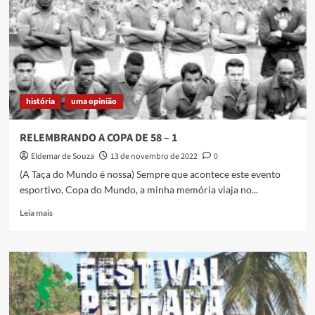
–
2
história
uma opinião
RELEMBRANDO A COPA DE 58 – 1
Eldemar de Souza
13 de novembro de 2022
0
(A Taça do Mundo é nossa) Sempre que acontece este evento
esportivo, Copa do Mundo, a minha memória viaja no...
Read
Leia mais
more
about
RELEMBRANDO
A
COPA
DE
58