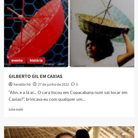
EM
QUE
AZULÃO
DANÇOU
evento
história
GILBERTO GIL EM CAXIAS
heraldo hb
27 de junho de 2022
0
“Ahn, e a lá aí… O cara tocou em Copacabana num vai tocar em
Caxias?”, brincava eu com qualquer um...
Read
Leia mais
more
about
GILBERTO
GIL
EM