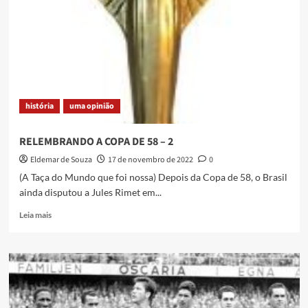
de
Walter
Zacarias
história
uma opinião
RELEMBRANDO A COPA DE 58 – 2
Eldemar de Souza
17 de novembro de 2022
0
(A Taça do Mundo que foi nossa) Depois da Copa de 58, o Brasil
ainda disputou a Jules Rimet em...
Read
Leia mais
more
about
RELEMBRANDO
A
COPA
DE
58