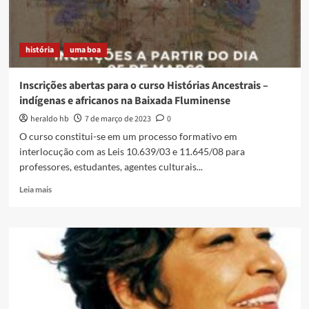
história
uma boa
Inscrições abertas para o curso Histórias Ancestrais –
indígenas e africanos na Baixada Fluminense
heraldo hb
7 de março de 2023
0
O curso constitui-se em um processo formativo em
interlocução com as Leis 10.639/03 e 11.645/08 para
professores, estudantes, agentes culturais...
Read
Leia mais
more
about
Inscrições
abertas
para
o
curso
Histórias
Ancestrais