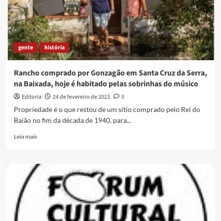
gente
história
Rancho comprado por Gonzagão em Santa Cruz da Serra,
na Baixada, hoje é habitado pelas sobrinhas do músico
Editoria
24 de fevereiro de 2023
0
Propriedade é o que restou de um sítio comprado pelo Rei do
Baião no fim da década de 1940, para...
Read
Leia mais
more
about
Rancho
comprado
por
Gonzagão
em
Santa
Cruz