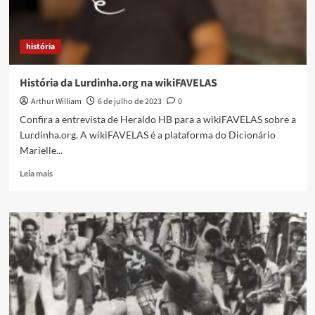
história
História da Lurdinha.org na wikiFAVELAS
Arthur William
6 de julho de 2023
0
Confira a entrevista de Heraldo HB para a wikiFAVELAS sobre a
Lurdinha.org. A wikiFAVELAS é a plataforma do Dicionário
Marielle...
Read
Leia mais
more
about
História
da
Lurdinha.org
na
wikiFAVELAS