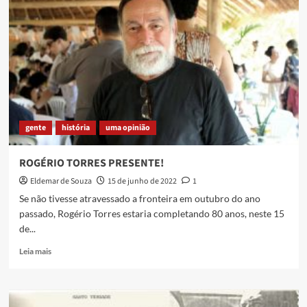
CAXIAS
gente
história
uma opinião
ROGÉRIO TORRES PRESENTE!
Eldemar de Souza
15 de junho de 2022
1
Se não tivesse atravessado a fronteira em outubro do ano
passado, Rogério Torres estaria completando 80 anos, neste 15
de...
Read
Leia mais
more
about
ROGÉRIO
TORRES