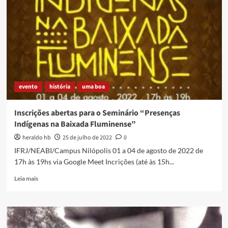
larga
evento
história
uma boa
Inscrições abertas para o Seminário “Presenças
Indígenas na Baixada Fluminense”
heraldo hb
25 de julho de 2022
0
IFRJ/NEABI/Campus Nilópolis 01 a 04 de agosto de 2022 de
17h às 19hs via Google Meet Incrições (até às 15h...
Read
Leia mais
more
about
Inscrições
abertas
para