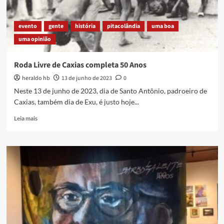
evento
gente
história
pitacolândia
uma boa
uma opinião
Roda Livre de Caxias completa 50 Anos
heraldo hb
13 de junho de 2023
0
Neste 13 de junho de 2023, dia de Santo Antônio, padroeiro de
Caxias, também dia de Exu, é justo hoje...
Read
Leia mais
more
about
Roda
Livre
de
Caxias
completa
50
Anos