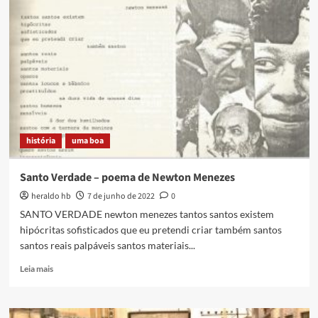
PRESENTE!
história
uma boa
Santo Verdade – poema de Newton Menezes
heraldo hb
7 de junho de 2022
0
SANTO VERDADE newton menezes tantos santos existem
hipócritas sofisticados que eu pretendi criar também santos
santos reais palpáveis santos materiais...
Read
Leia mais
more
about
Santo