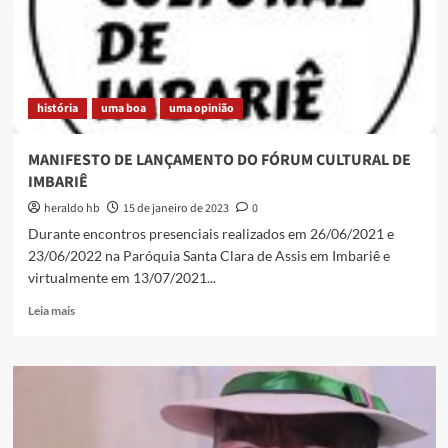
da
Serra,
na
Baixada,
hoje
história
uma boa
uma opinião
é
habitado
pelas
MANIFESTO DE LANÇAMENTO DO FÓRUM CULTURAL DE
sobrinhas
IMBARIÊ
do
músico
heraldo hb
15 de janeiro de 2023
0
Durante encontros presenciais realizados em 26/06/2021 e
23/06/2022 na Paróquia Santa Clara de Assis em Imbariê e
virtualmente em 13/07/2021...
Read
Leia mais
more
about
MANIFESTO
DE
LANÇAMENTO
DO
FÓRUM