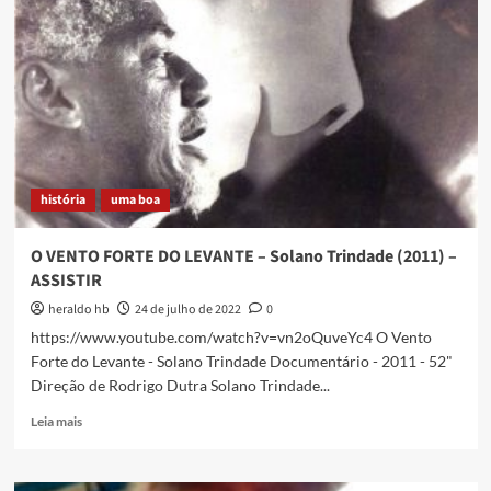
o
Seminário
“Presenças
Indígenas
na
Baixada
Fluminense”
história
uma boa
O VENTO FORTE DO LEVANTE – Solano Trindade (2011) –
ASSISTIR
heraldo hb
24 de julho de 2022
0
https://www.youtube.com/watch?v=vn2oQuveYc4 O Vento
Forte do Levante - Solano Trindade Documentário - 2011 - 52"
Direção de Rodrigo Dutra Solano Trindade...
Read
Leia mais
more
about
O