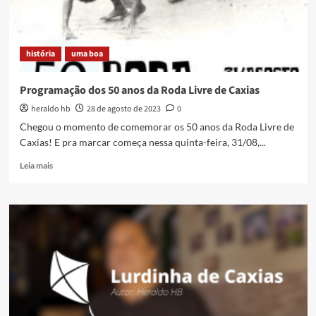
história
uma boa
Programação dos 50 anos da Roda Livre de Caxias
heraldo hb
28 de agosto de 2023
0
Chegou o momento de comemorar os 50 anos da Roda Livre de
Caxias! E pra marcar começa nessa quinta-feira, 31/08,...
Read
Leia mais
more
about
Programação
dos
50
anos
da
Roda
Livre
de
Caxias