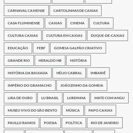
CARNAVAL CAXIENSE
CARTOLINHAS DE CAXIAS
CASA FLUMINENSE
CAXIAS
CINEMA
CULTURA
CULTURA CAXIAS
CULTURA EM CAXIAS
DUQUE-DE-CAXIAS
EDUCAÇÃO
FEBF
GOMEIA GALPÃO CRIATIVO
GRANDE RIO
HERALDO HB
HISTÓRIA
HISTÓRIA DA BAIXADA
HÉLIO CABRAL
IMBARIÊ
IMPÉRIO DO GRAMACHO
JOÃOZINHO DA GOMEIA
LIRA DE OURO
LU BRASIL
LURDINHA
MATE COM ANGU
MUSEU VIVO DO SÃO BENTO
MÚSICA
PAPO CAXIAS
PAULLO RAMOS
POESIA
POLÍTICA
RIO DE JANEIRO