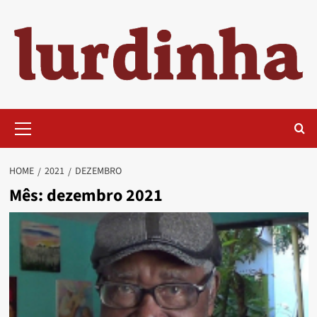
Skip
to
content
Primary
Menu
HOME
2021
DEZEMBRO
Mês:
dezembro 2021