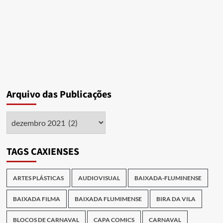
plantas,
valei-
me
Santa
Bárbara
Arquivo das Publicações
Arquivo
das
Publicações
TAGS CAXIENSES
ARTES PLÁSTICAS
AUDIOVISUAL
BAIXADA-FLUMINENSE
BAIXADA FILMA
BAIXADA FLUMIMENSE
BIRA DA VILA
BLOCOS DE CARNAVAL
CAPA COMICS
CARNAVAL