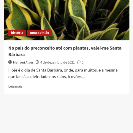
história
uma opinião
No país do preconceito até com plantas, valei-me Santa
Bárbara
Marroni Alves
4 de dezembro de 2021
0
Hoje é o dia de Santa Bárbara, onde, para muitos, é a mesma
que Iansã, a divindade dos raios, trovões,...
Read
Leia mais
more
about
No
país
do
preconceito
até
com