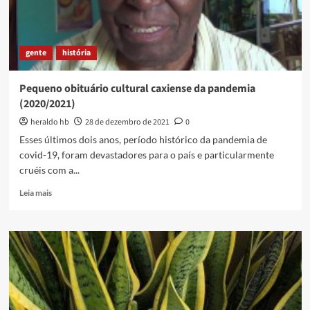
gente
história
Pequeno obituário cultural caxiense da pandemia
(2020/2021)
heraldo hb
28 de dezembro de 2021
0
Esses últimos dois anos, período histórico da pandemia de
covid-19, foram devastadores para o país e particularmente
cruéis com a...
Read
Leia mais
more
about
Pequeno
obituário
cultural
caxiense
da
pandemia
(2020/2021)